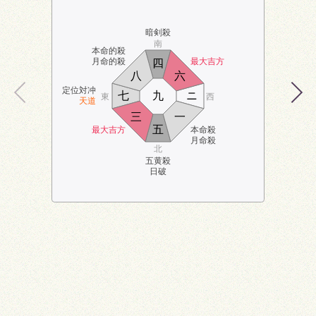
暗剣殺
南
本命的殺
月命的殺
最大吉方
四
八
六
定位対冲
七
九
ニ
東
西
天道
三
一
五
最大吉方
本命殺
月命殺
北
五黄殺
日破