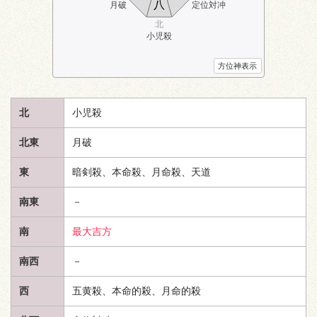
八
月破
定位対冲
北
小児殺
方位神表示
北
小児殺
北東
月破
東
暗剣殺、本命殺、月命殺、
天道
南東
－
南
最大吉方
南西
－
西
五黄殺、本命的殺、月命的殺