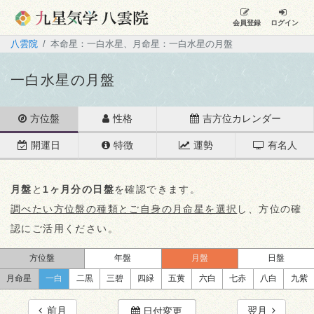
会員登録
ログイン
八雲院
本命星：一白水星、月命星：一白水星の月盤
一白水星の月盤
方位盤
性格
吉方位カレンダー
開運日
特徴
運勢
有名人
月盤
と
1ヶ月分の日盤
を確認できます。
調べたい方位盤の種類とご自身の月命星を選択
し、方位の確
認にご活用ください。
方位盤
年盤
月盤
日盤
月命星
一白
二黒
三碧
四緑
五黄
六白
七赤
八白
九紫
前月
翌月
日付変更