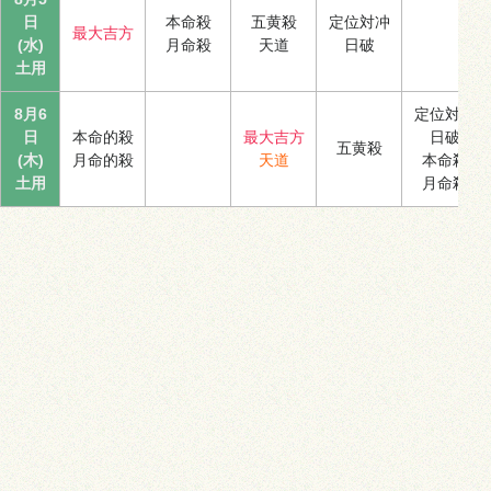
日
本命殺
五黄殺
定位対冲
最大吉方
(水)
月命殺
天道
日破
土用
8月6
定位対冲
日
本命的殺
最大吉方
日破
五黄殺
(木)
月命的殺
天道
本命殺
土用
月命殺