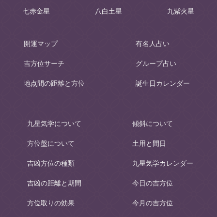
七赤金星
八白土星
九紫火星
開運マップ
有名人占い
吉方位サーチ
グループ占い
地点間の距離と方位
誕生日カレンダー
九星気学について
傾斜について
方位盤について
土用と間日
吉凶方位の種類
九星気学カレンダー
吉凶の距離と期間
今日の吉方位
方位取りの効果
今月の吉方位