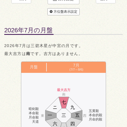
方位盤表示設定
2026年7月の月盤
2026年7月は三碧木星が中宮の月です。
最大吉方は
南
です。吉方はありません。
7月
月盤
(7/7～8/6)
最大吉方
南
七
ニ
九
暗剣殺
五黄殺
本命殺
一
三
五
本命的殺
東
西
月命殺
月命的殺
天道
六
四