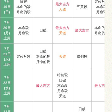
7月
日破
定位対冲
最大吉方
19日
本命的殺
五黄殺
本命殺
天道
(日)
月命的殺
月命殺
7月
20日
本命殺
最大吉方
本命的殺
日破
最大吉方
(月)
月命殺
天道
月命的殺
土用
7月
日破
21日
定位対冲
本命的殺
天道
暗剣殺
(火)
月命的殺
土用
暗剣殺
7月
日破
22日
最大吉方
本命殺
最大吉方
(水)
月命殺
土用
天道
7月
日破
23日