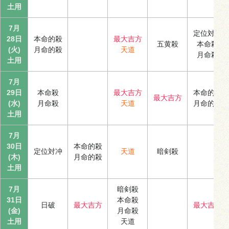
土用
7月
定位対冲
28日
本命的殺
最大吉方
五黄殺
本命殺
(火)
月命的殺
天道
月命殺
土用
7月
29日
本命殺
最大吉方
本命的殺
最大吉方
(水)
月命殺
天道
月命的殺
土用
7月
30日
本命的殺
定位対冲
天道
暗剣殺
(木)
月命的殺
土用
7月
暗剣殺
31日
本命殺
日破
最大吉方
最大吉方
(金)
月命殺
土用
天道