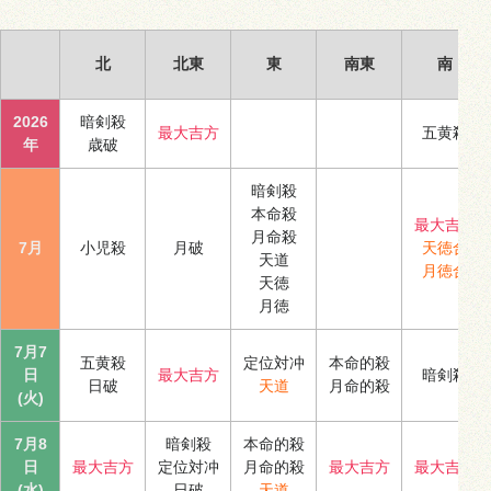
北
北東
東
南東
南
2026
暗剣殺
最大吉方
五黄殺
年
歳破
暗剣殺
本命殺
最大吉方
月命殺
7月
小児殺
月破
天徳合
天道
月徳合
天徳
月徳
7月7
五黄殺
定位対冲
本命的殺
日
最大吉方
暗剣殺
日破
天道
月命的殺
(火)
7月8
暗剣殺
本命的殺
日
最大吉方
定位対冲
月命的殺
最大吉方
最大吉方
(水)
日破
天道