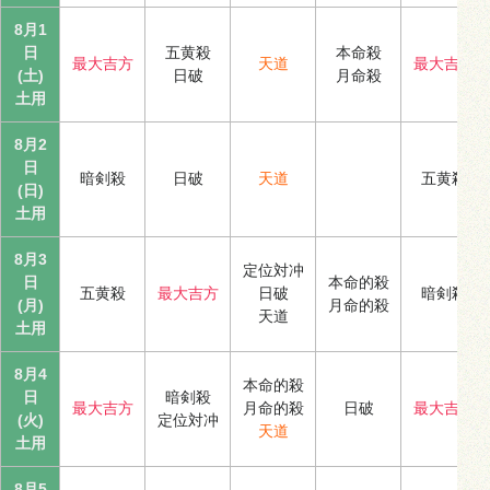
8月1
日
五黄殺
本命殺
最大吉方
天道
最大吉方
(土)
日破
月命殺
土用
8月2
日
暗剣殺
日破
天道
五黄殺
(日)
土用
8月3
定位対冲
日
本命的殺
五黄殺
最大吉方
日破
暗剣殺
(月)
月命的殺
天道
土用
8月4
本命的殺
日
暗剣殺
最大吉方
月命的殺
日破
最大吉方
(火)
定位対冲
天道
土用
8月5