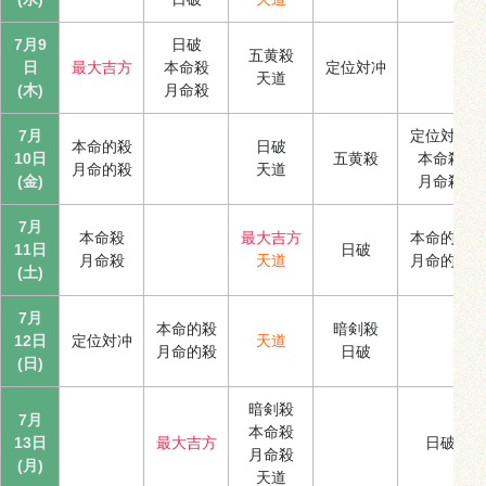
7月9
日破
五黄殺
日
最大吉方
本命殺
定位対冲
天道
(木)
月命殺
7月
定位対冲
本命的殺
日破
10日
五黄殺
本命殺
月命的殺
天道
(金)
月命殺
7月
本命殺
最大吉方
本命的殺
11日
日破
月命殺
天道
月命的殺
(土)
7月
本命的殺
暗剣殺
12日
定位対冲
天道
月命的殺
日破
(日)
暗剣殺
7月
本命殺
13日
最大吉方
日破
月命殺
(月)
天道