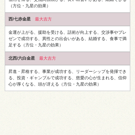
（方位・九星の効果）
西/七赤金星
最大吉方
金運が上がる、援助を受ける、話術が向上する、交渉事やプレ
ゼンで成功する、異性との出会いがある、結婚する、食事で満
足する
（方位・九星の効果）
北西/六白金星
最大吉方
昇進・昇格する、事業が成功する、リーダーシップを発揮でき
る、投資・ギャンブルで成功する、慈愛の心が生まれる、信仰
心が厚くなる、頭が冴える
（方位・九星の効果）