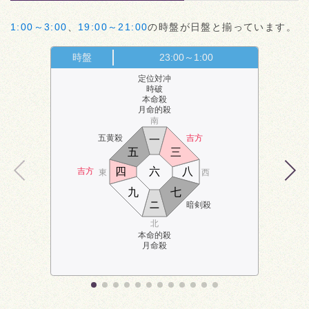
1:00～3:00
、
19:00～21:00
の時盤が日盤と揃っています。
時盤
23:00～1:00
定位対冲
時破
本命殺
月命的殺
南
五黄殺
吉方
一
五
三
四
六
八
吉方
東
西
九
七
ニ
暗剣殺
北
本命的殺
月命殺