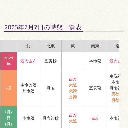
2025年7月7日の時盤一覧表
北
北東
東
南東
南
2025
最大吉方
五黄殺
本命殺
最大吉方
年
定位対冲
吉方
本命殺
本命的殺
天道
7月
月破
五黄殺
月命的殺
月命殺
天徳
天徳合
月徳
月徳合
7月7
吉方
日
本命殺
月命的殺
吉方
本命的殺
天道
(月)