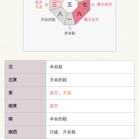
吉方
三
五
七
最大吉方
東
西
天道
八
六
一
月命的殺
最大吉方
北
本命殺
北
本命殺
北東
月命的殺
東
吉方
、
天道
南東
吉方
南
本命的殺
南西
日破、月命殺