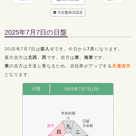
方位盤表示設定
2025年7月7日の日盤
2025年7月7日は
節入り
です。今日から
7月
になります。
最大吉方は
北西、西
です。吉方は
東、南東
です。
東
の吉方は天道と重なるため、吉効果がアップする
天道吉方
となります。
日盤
2025年7月7日(月)
本命的殺
南
日破
吉方
月命殺
九
四
ニ