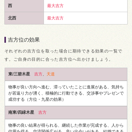
西
最大吉方
北西
最大吉方
吉方位の効果
それぞれの吉方位を取った場合に期待できる効果の一覧で
す。ご自身の目的に合った吉方位へ出かけましょう。
東/三碧木星
吉方
、
天道
物事が良い方向へ進む、滞っていたことに進展がある、気持ち
が若返り力が湧く、積極的に行動できる、交渉事やプレゼンで
成功する
（方位・九星の効果）
南東/四緑木星
吉方
物事の良い結果が得られる、継続した作業が完成する、人から
信用を得る、交流関係広がる、良い出会いがある、結婚できる