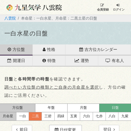
会員登録
ログイン
八雲院
本命星：一白水星、月命星：二黒土星の日盤
一白水星の日盤
方位盤
性格
吉方位カレンダー
開運日
特徴
運勢
有名人
日盤
と
各時間帯の時盤
を確認できます。
調べたい方位盤の種類とご自身の月命星を選択
し、方位の確
認にご活用ください。
方位盤
年盤
月盤
日盤
月命星
一白
二黒
三碧
四緑
五黄
六白
七赤
八白
九紫
前日
翌日
日付変更