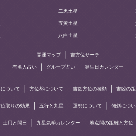
星
二黒土星
星
五黄土星
星
八白土星
開運マップ
吉方位サーチ
有名人占い
グループ占い
誕生日カレンダー
学について
方位盤について
吉凶方位の種類
吉凶の距
方位取りの効果
五行と九星
運勢について
傾斜につい
土用と間日
九星気学カレンダー
地点間の距離と方位