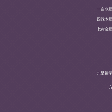
一白水
四緑木
七赤金
九星気