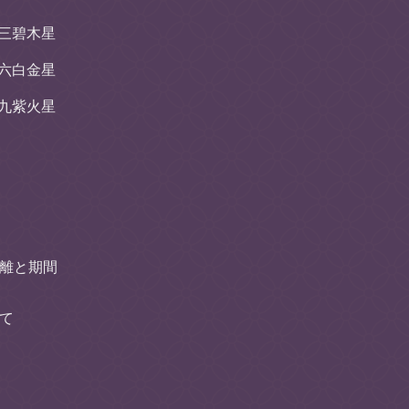
三碧木星
六白金星
九紫火星
離と期間
て