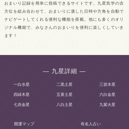
おまいり記録を簡単に投稿できるサイトです。九星気学の吉
方位を組み合わせて、おまいりに適した日時や方角を自動で
ナビゲートしてくれる便利な機能を搭載。他にも多くのオリ
ジナル機能で、みなさんのおまいりを便利に楽しくしていき
ます！
― 九星詳細 ―
一白水星
二黒土星
三碧木星
四緑木星
五黄土星
六白金星
七赤金星
八白土星
九紫火星
開運マップ
有名人占い