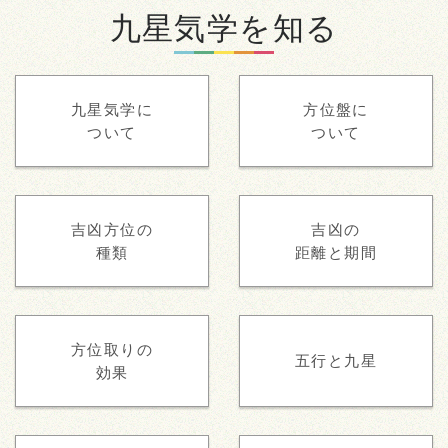
九星気学を知る
九星気学に
方位盤に
ついて
ついて
吉凶方位の
吉凶の
種類
距離と期間
方位取りの
五行と九星
効果