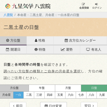
会員登録
ログイン
八雲院
本命星：二黒土星、月命星：一白水星の日盤
二黒土星の日盤
方位盤
性格
吉方位カレンダー
開運日
特徴
運勢
有名人
日盤
と
各時間帯の時盤
を確認できます。
調べたい方位盤の種類とご自身の月命星を選択
し、方位の確
認にご活用ください。
方位盤
年盤
月盤
日盤
月命星
一白
二黒
三碧
四緑
五黄
六白
七赤
八白
九紫
前日
翌日
日付変更