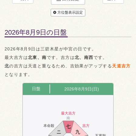
方位盤表示設定
2026年8月9日の日盤
2026年8月9日は三碧木星が中宮の日です。
最大吉方は
北東、南
です。吉方は
北、南西
です。
北
の吉方は天道と重なるため、吉効果がアップする
天道吉方
となります。
日盤
2026年8月9日(日)
最大吉方
南
本命殺
吉方
七
ニ
九
五黄殺