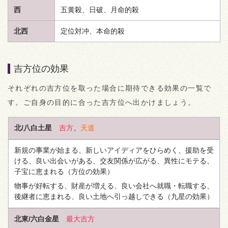
西
五黄殺、日破、月命的殺
北西
定位対冲、本命的殺
吉方位の効果
それぞれの吉方位を取った場合に期待できる効果の一覧で
す。ご自身の目的に合った吉方位へ出かけましょう。
北/八白土星
吉方
、
天道
新規の事業が始まる、新しいアイディアをひらめく、援助を受
ける、良い出会いがある、交友関係が広がる、異性にモテる、
子宝に恵まれる
（方位の効果）
物事が好転する、財産が増える、良い会社へ就職・転職する、
後継者に恵まれる、良い土地へ引っ越しできる
（九星の効果）
北東/六白金星
最大吉方