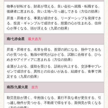
物事が好転する、財産が増える、良い会社へ就職・転職する、
後継者に恵まれる、良い土地へ引っ越しできる
（方位の効果）
昇進・昇格する、事業が成功する、リーダーシップを発揮でき
る、投資・ギャンブルで成功する、慈愛の心が生まれる、信仰
心が厚くなる、頭が冴える
（九星の効果）
南/七赤金星
最大吉方
昇進・昇格する、名誉を得る、羨望の的になる、熱中できるも
のが見つかる、勉強や研究がはかどる、試験に合格する、ひら
めきやアイディアに恵まれる
（方位の効果）
金運が上がる、援助を受ける、話術が向上する、交渉事やプレ
ゼンで成功する、異性との出会いがある、結婚する、食事で満
足する
（九星の効果）
南西/九紫火星
吉方
勤労意欲が湧く、辛抱強くなる、素行不良な者が更生する、引
っ越し物件が見つかる、不動産で得をする、面倒見が良くなる
（方位の効果）