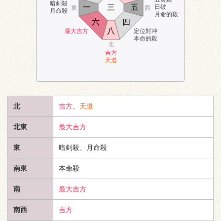
暗剣殺
一
三
五
日破
東
西
月命殺
月命的殺
六
四
八
最大吉方
定位対冲
本命的殺
北
吉方
天道
北
吉方
、
天道
北東
最大吉方
東
暗剣殺、月命殺
南東
本命殺
南
最大吉方
南西
吉方