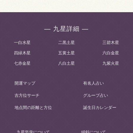
― 九星詳細 ―
一白水星
二黒土星
三碧木星
四緑木星
五黄土星
六白金星
七赤金星
八白土星
九紫火星
開運マップ
有名人占い
吉方位サーチ
グループ占い
地点間の距離と方位
誕生日カレンダー
九星気学について
傾斜について