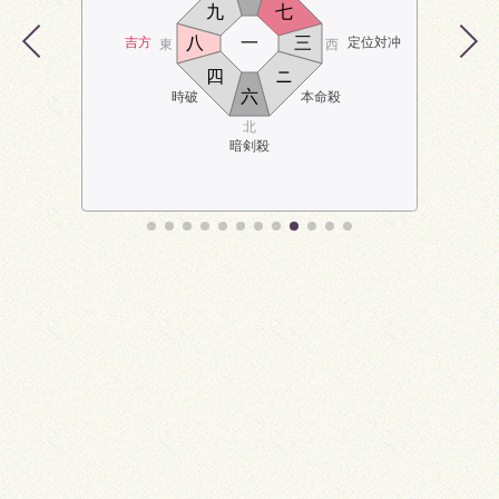
九
七
八
一
三
吉方
定位対冲
東
西
四
ニ
六
時破
本命殺
北
暗剣殺