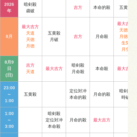
2026
暗剣殺
吉方
本命的殺
五黄殺
年
歳破
最大吉方
最大吉方
天徳合
天道
五黄殺
8月
吉方
月命殺
月徳合
天徳
月破
生気
月徳
月空
8月9
吉方
暗剣殺
日
最大吉方
本命殺
最大吉方
天道
月命殺
(日)
23:00
定位対冲
暗剣殺
～
五黄殺
月命的殺
本命的殺
時破
1:00
1:00
暗剣殺
～
定位対冲
月命的殺
最大吉方
3:00
本命殺