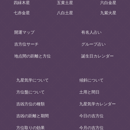
四緑木星
五黄土星
六白金星
七赤金星
八白土星
九紫火星
開運マップ
有名人占い
吉方位サーチ
グループ占い
地点間の距離と方位
誕生日カレンダー
九星気学について
傾斜について
方位盤について
土用と間日
吉凶方位の種類
九星気学カレンダー
吉凶の距離と期間
今日の吉方位
方位取りの効果
今月の吉方位