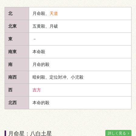
北
月命殺、
天道
北東
五黄殺、月破
東
－
南東
本命殺
南
月命的殺
南西
暗剣殺、定位対冲、小児殺
西
吉方
北西
本命的殺
月命星：八白土星
詳しく見る