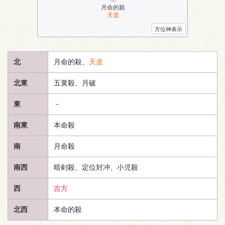
月命的殺
天道
方位神表示
北
月命的殺、
天道
北東
五黄殺、月破
東
－
南東
本命殺
南
月命殺
南西
暗剣殺、定位対冲、小児殺
西
吉方
北西
本命的殺