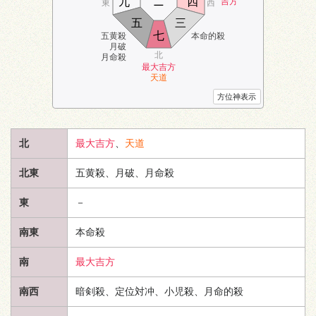
九
ニ
四
吉方
東
西
五
三
七
五黄殺
本命的殺
月破
北
月命殺
最大吉方
天道
方位神表示
北
最大吉方
、
天道
北東
五黄殺、月破、月命殺
東
－
南東
本命殺
南
最大吉方
南西
暗剣殺、定位対冲、小児殺、月命的殺