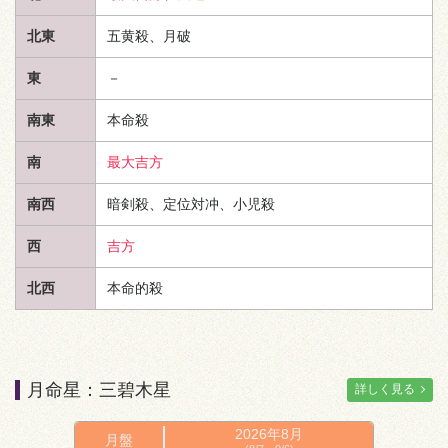
北東
五黄殺、月破
東
－
南東
本命殺
南
最大吉方
南西
暗剣殺、定位対冲、小児殺
西
吉方
北西
本命的殺
月命星：三碧木星
詳しく見る
2026年
8月
月盤