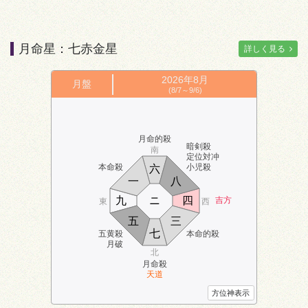
月命星：七赤金星
詳しく見る
2026年
8月
月盤
(8/7～9/6)
月命的殺
暗剣殺
南
定位対冲
本命殺
小児殺
六
一
八
九
ニ
四
吉方
東
西
五
三
七
五黄殺
本命的殺
月破
北
月命殺
天道
方位神表示