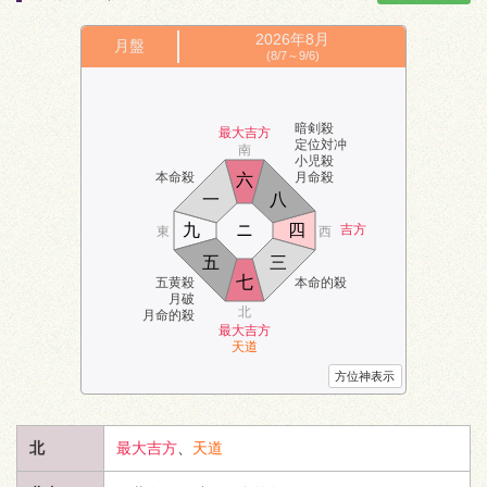
2026年
8月
月盤
(8/7～9/6)
暗剣殺
最大吉方
定位対冲
南
小児殺
本命殺
月命殺
六
一
八
九
ニ
四
吉方
東
西
五
三
七
五黄殺
本命的殺
月破
北
月命的殺
最大吉方
天道
方位神表示
北
最大吉方
、
天道