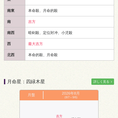
南東
本命殺、月命的殺
南
吉方
南西
暗剣殺、定位対冲、小児殺
西
最大吉方
北西
本命的殺、月命殺
月命星：四緑木星
詳しく見る
2026年
8月
月盤
(8/7～9/6)
吉方