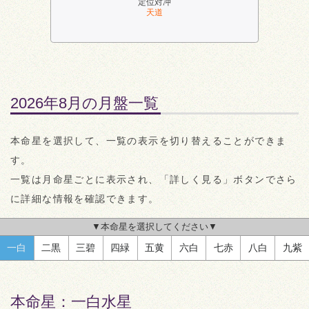
定位対冲
天道
2026年8月の月盤一覧
本命星を選択して、一覧の表示を切り替えることができま
す。
一覧は月命星ごとに表示され、「詳しく見る」ボタンでさら
に詳細な情報を確認できます。
▼本命星を選択してください▼
一白
二黒
三碧
四緑
五黄
六白
七赤
八白
九紫
本命星：
一白水星