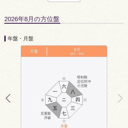
2026年8月の方位盤
年盤・月盤
8月
月盤
(8/7～9/6)
暗剣殺
南
定位対冲
小児殺
六
一
八
九
ニ
四
東
西
五
三
七
五黄殺
月破
北
天道