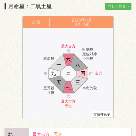
月命星：二黒土星
詳しく見る
2026年
8月
月盤
(8/7～9/6)
最大吉方
暗剣殺
南
定位対冲
本命殺
小児殺
六
一
八
九
ニ
四
吉方
東
西
五
三
七
五黄殺
本命的殺
月破
北
最大吉方
天道
方位神表示
北
最大吉方
、
天道