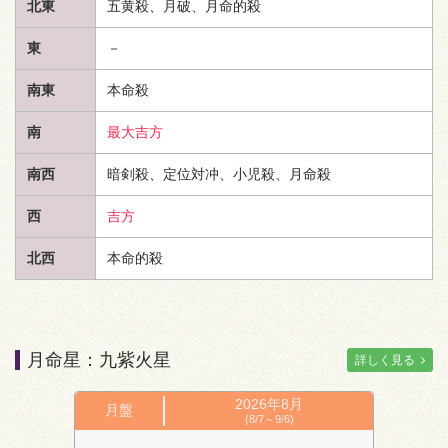
北東
五黄殺、月破、月命的殺
東
－
南東
本命殺
南
最大吉方
南西
暗剣殺、定位対冲、小児殺、月命殺
西
吉方
北西
本命的殺
月命星：九紫火星
詳しく見る
2026年
8月
月盤
(8/7～9/6)