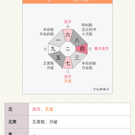
(8/7～9/6)
吉方
暗剣殺
南
本命殺
定位対冲
月命的殺
小児殺
六
一
八
九
ニ
四
最大吉方
東
西
五
三
七
五黄殺
本命的殺
月破
月命殺
北
吉方
天道
方位神表示
北
吉方
、
天道
北東
五黄殺、月破
東
－