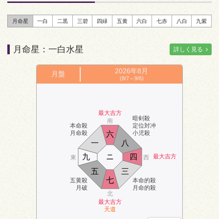
月命星
一白
二黒
三碧
四緑
五黄
六白
七赤
八白
九紫
月命星：一白水星
詳しく見る
2026年
8月
月盤
(8/7～9/6)
最大吉方
暗剣殺
南
本命殺
定位対冲
月命殺
小児殺
六
一
八
九
ニ
四
最大吉方
東
西
五
三
七
五黄殺
本命的殺
月破
月命的殺
北
最大吉方
天道