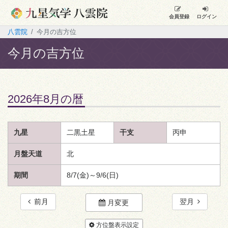
会員登録
ログイン
八雲院
今月の吉方位
今月の吉方位
2026年8月の暦
九星
二黒土星
干支
丙申
月盤天道
北
期間
8/7(金)～9/6(日)
前月
翌月
月変更
方位盤表示設定