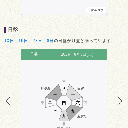
方位神表示
日盤
10日
、
19日
、
28日
、
6日
の日盤が月盤と揃っています。
日盤
2026年8月8日(土)
南
暗剣殺
日破
八
三
一
ニ
四
六
東
西
七
五
九
五黄殺
北