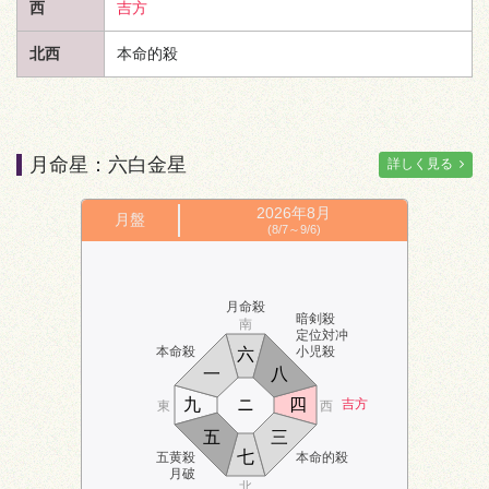
西
吉方
北西
本命的殺
月命星：六白金星
詳しく見る
2026年
8月
月盤
(8/7～9/6)
月命殺
暗剣殺
南
定位対冲
本命殺
小児殺
六
一
八
九
ニ
四
吉方
東
西
五
三
七
五黄殺
本命的殺
月破
北