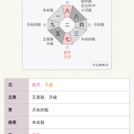
暗剣殺
南
定位対冲
本命殺
小児殺
六
一
八
九
ニ
四
月命的殺
月命殺
東
西
五
三
七
五黄殺
本命的殺
月破
北
吉方
天道
方位神表示
北
吉方
、
天道
北東
五黄殺、月破
東
月命的殺
南東
本命殺