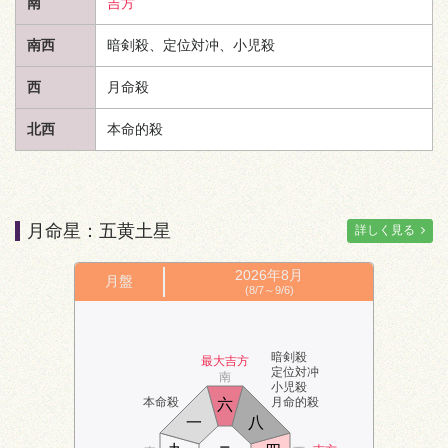
南
吉方
南西
暗剣殺、定位対冲、小児殺
西
月命殺
北西
本命的殺
月命星：五黄土星
詳しく見る
2026年
8月
月盤
(8/7～9/6)
暗剣殺
最大吉方
定位対冲
南
小児殺
本命殺
月命的殺
六
一
八