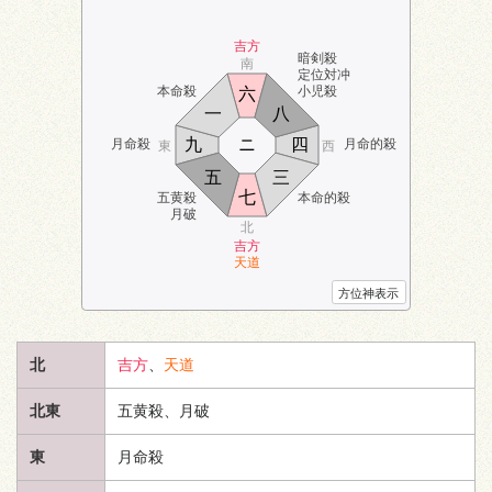
吉方
暗剣殺
南
定位対冲
本命殺
小児殺
六
一
八
九
ニ
四
月命殺
月命的殺
東
西
五
三
七
五黄殺
本命的殺
月破
北
吉方
天道
方位神表示
北
吉方
、
天道
北東
五黄殺、月破
東
月命殺