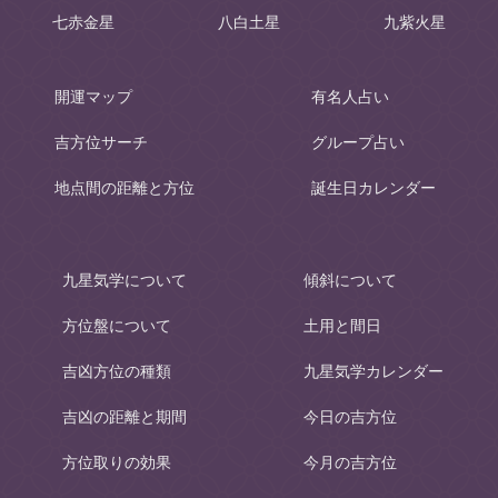
七赤金星
八白土星
九紫火星
開運マップ
有名人占い
吉方位サーチ
グループ占い
地点間の距離と方位
誕生日カレンダー
九星気学について
傾斜について
方位盤について
土用と間日
吉凶方位の種類
九星気学カレンダー
吉凶の距離と期間
今日の吉方位
方位取りの効果
今月の吉方位