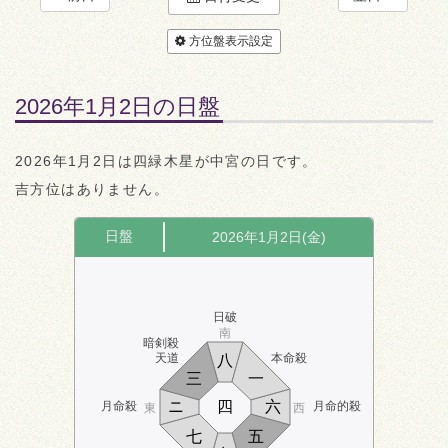
方位盤表示設定
2026年1月2日の日盤
2026年1月2日は四緑木星が中宮の日です。
吉方位はありません。
日盤
2026年1月2日(金)
日破
南
暗剣殺
天道
本命殺
八
三
一
ニ
四
六
月命殺
月命的殺
東
西
七
五