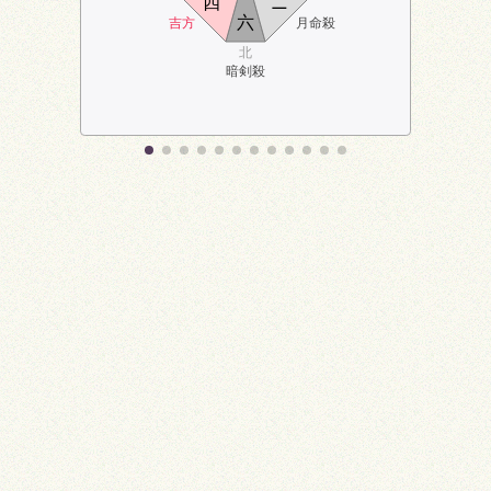
四
ニ
六
吉方
月命殺
北
暗剣殺