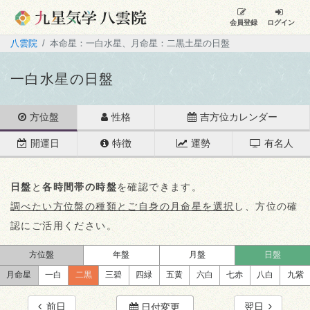
会員登録
ログイン
八雲院
本命星：一白水星、月命星：二黒土星の日盤
一白水星の日盤
方位盤
性格
吉方位カレンダー
開運日
特徴
運勢
有名人
日盤
と
各時間帯の時盤
を確認できます。
調べたい方位盤の種類とご自身の月命星を選択
し、方位の確
認にご活用ください。
方位盤
年盤
月盤
日盤
月命星
一白
二黒
三碧
四緑
五黄
六白
七赤
八白
九紫
前日
翌日
日付変更