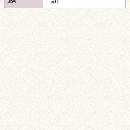
北西
五黄殺