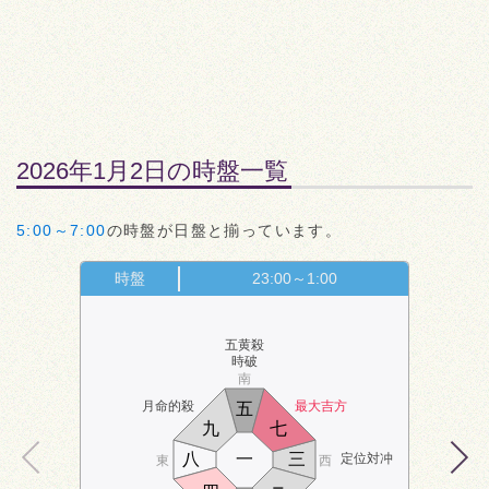
2026年1月2日の時盤一覧
5:00～7:00
の時盤が日盤と揃っています。
時盤
23:00～1:00
五黄殺
時破
南
月命的殺
最大吉方
五
九
七
八
一
三
定位対冲
東
西