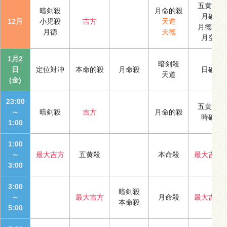
五黄殺
暗剣殺
月命的殺
月破
12月
小児殺
吉方
天道
月徳合
月徳
天徳
月空
1月2
暗剣殺
日
定位対冲
本命的殺
月命殺
日破
天道
(金)
23:00
五黄殺
～
暗剣殺
吉方
月命的殺
時破
1:00
1:00
～
最大吉方
五黄殺
本命殺
最大吉方
3:00
3:00
暗剣殺
～
最大吉方
月命殺
最大吉方
本命殺
5:00