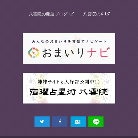
八雲院の開運ブログ
八雲院のX