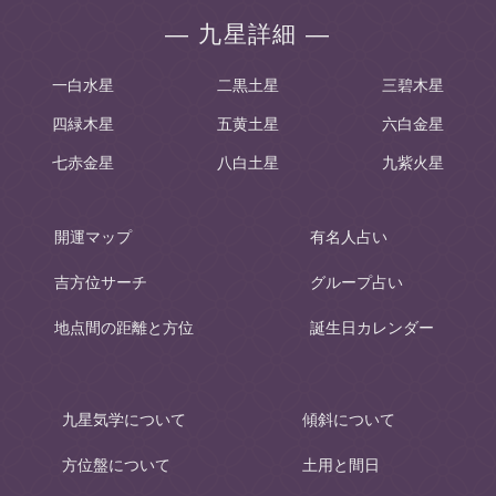
― 九星詳細 ―
一白水星
二黒土星
三碧木星
四緑木星
五黄土星
六白金星
七赤金星
八白土星
九紫火星
開運マップ
有名人占い
吉方位サーチ
グループ占い
地点間の距離と方位
誕生日カレンダー
九星気学について
傾斜について
方位盤について
土用と間日