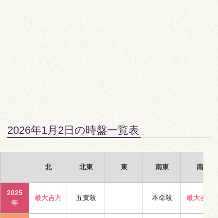
2026年1月2日の時盤一覧表
北
北東
東
南東
南
2025
最大吉方
五黄殺
本命殺
最大吉方
年