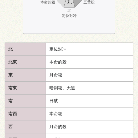
九
本命的殺
五黄殺
北
定位対冲
北
定位対冲
北東
本命的殺
東
月命殺
南東
暗剣殺、
天道
南
日破
南西
本命殺
西
月命的殺