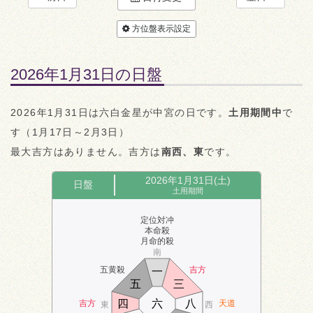
方位盤表示設定
2026年1月31日の日盤
2026年1月31日は六白金星が中宮の日です。
土用期間中
で
す（1月17日～2月3日）
最大吉方はありません。吉方は
南西、東
です。
2026年1月31日(土)
日盤
土用期間
定位対冲
本命殺
月命的殺
南
五黄殺
吉方
一
五
三
四
六
八
吉方
天道
東
西