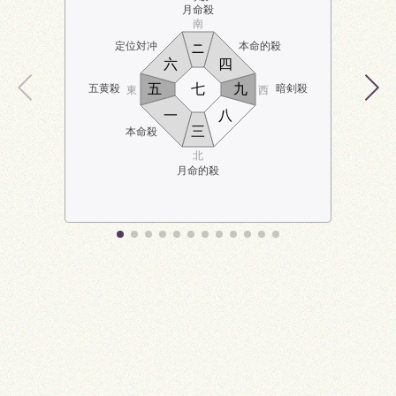
月命殺
南
定位対冲
本命的殺
ニ
六
四
五
七
九
五黄殺
暗剣殺
東
西
一
八
三
本命殺
北
月命的殺