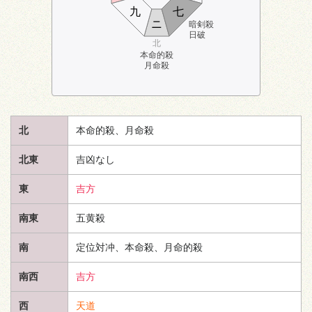
九
七
ニ
暗剣殺
日破
北
本命的殺
月命殺
北
本命的殺、月命殺
北東
吉凶なし
東
吉方
南東
五黄殺
南
定位対冲、本命殺、月命的殺
南西
吉方
西
天道