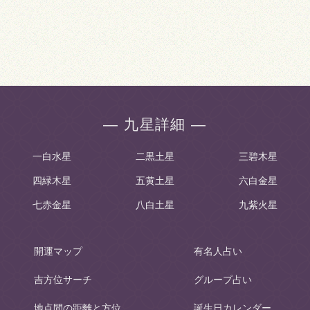
― 九星詳細 ―
一白水星
二黒土星
三碧木星
四緑木星
五黄土星
六白金星
七赤金星
八白土星
九紫火星
開運マップ
有名人占い
吉方位サーチ
グループ占い
地点間の距離と方位
誕生日カレンダー