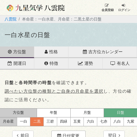
会員登録
ログイン
八雲院
本命星：一白水星、月命星：二黒土星の日盤
一白水星の日盤
方位盤
性格
吉方位カレンダー
開運日
特徴
運勢
有名人
日盤
と
各時間帯の時盤
を確認できます。
調べたい方位盤の種類とご自身の月命星を選択
し、方位の確
認にご活用ください。
方位盤
年盤
月盤
日盤
月命星
一白
二黒
三碧
四緑
五黄
六白
七赤
八白
九紫
前日
翌日
日付変更