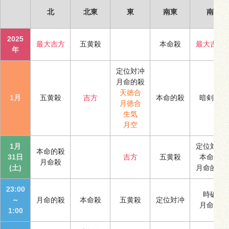
北
北東
東
南東
南
2025
最大吉方
五黄殺
本命殺
最大吉方
年
定位対冲
月命的殺
天徳合
1月
五黄殺
吉方
本命的殺
暗剣殺
月徳合
生気
月空
1月
定位対冲
本命的殺
31日
吉方
五黄殺
本命殺
月命殺
(土)
月命的殺
23:00
時破
～
月命的殺
本命殺
五黄殺
定位対冲
月命殺
1:00