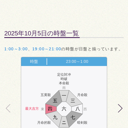
2025年10月5日の時盤一覧
1:00～3:00
、
19:00～21:00
の時盤が日盤と揃っています。
時盤
23:00～1:00
定位対冲
時破
本命殺
南
五黄殺
月命殺
一
五
三
四
六
八
最大吉方
東
西
九
七
ニ
月命的殺
暗剣殺