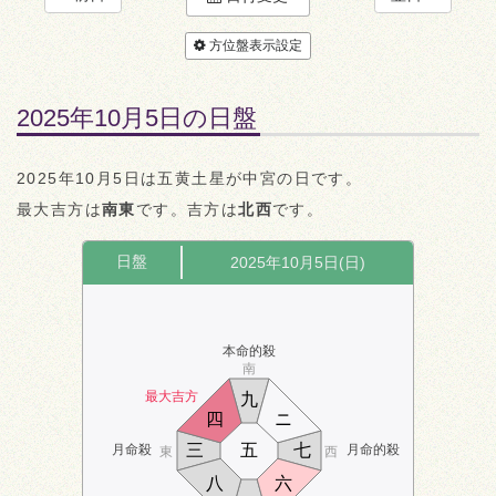
方位盤表示設定
2025年10月5日の日盤
2025年10月5日は五黄土星が中宮の日です。
最大吉方は
南東
です。吉方は
北西
です。
日盤
2025年10月5日(日)
本命的殺
南
最大吉方
九
四
ニ
三
五
七
月命殺
月命的殺
東
西
八
六