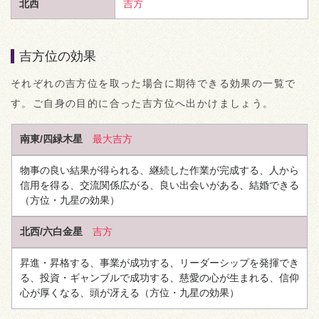
北西
吉方
吉方位の効果
それぞれの吉方位を取った場合に期待できる効果の一覧で
す。ご自身の目的に合った吉方位へ出かけましょう。
南東/四緑木星
最大吉方
物事の良い結果が得られる、継続した作業が完成する、人から
信用を得る、交流関係広がる、良い出会いがある、結婚できる
（方位・九星の効果）
北西/六白金星
吉方
昇進・昇格する、事業が成功する、リーダーシップを発揮でき
る、投資・ギャンブルで成功する、慈愛の心が生まれる、信仰
心が厚くなる、頭が冴える
（方位・九星の効果）