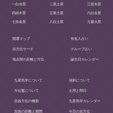
一白水星
二黒土星
三碧木星
四緑木星
五黄土星
六白金星
七赤金星
八白土星
九紫火星
開運マップ
有名人占い
吉方位サーチ
グループ占い
地点間の距離と方位
誕生日カレンダー
九星気学について
傾斜について
方位盤について
土用と間日
吉凶方位の種類
九星気学カレンダー
吉凶の距離と期間
今日の吉方位