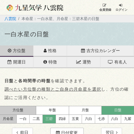
会員登録
ログイン
八雲院
本命星：一白水星、月命星：三碧木星の日盤
一白水星の日盤
方位盤
性格
吉方位カレンダー
開運日
特徴
運勢
有名人
日盤
と
各時間帯の時盤
を確認できます。
調べたい方位盤の種類とご自身の月命星を選択
し、方位の確
認にご活用ください。
方位盤
年盤
月盤
日盤
月命星
一白
二黒
三碧
四緑
五黄
六白
七赤
八白
九紫
前日
翌日
日付変更