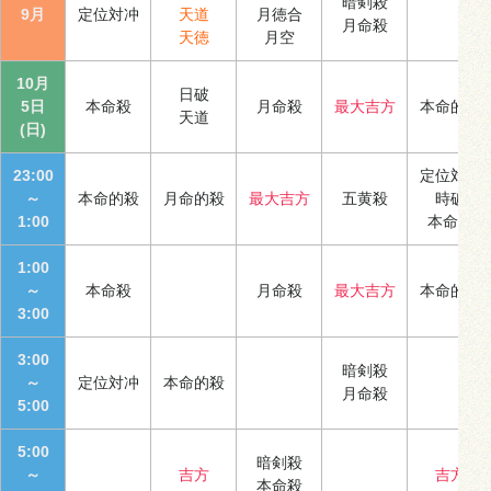
暗剣殺
9月
定位対冲
天道
月徳合
月命殺
天徳
月空
10月
日破
5日
本命殺
月命殺
最大吉方
本命的殺
天道
(日)
23:00
定位対冲
～
本命的殺
月命的殺
最大吉方
五黄殺
時破
1:00
本命殺
1:00
～
本命殺
月命殺
最大吉方
本命的殺
3:00
3:00
暗剣殺
～
定位対冲
本命的殺
月命殺
5:00
5:00
暗剣殺
～
吉方
吉方
本命殺