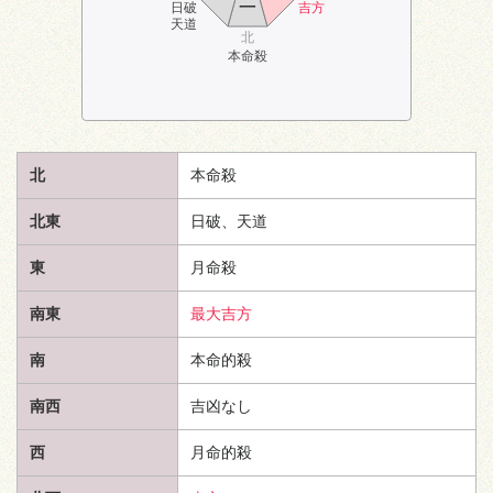
一
日破
吉方
天道
北
本命殺
北
本命殺
北東
日破、
天道
東
月命殺
南東
最大吉方
南
本命的殺
南西
吉凶なし
西
月命的殺