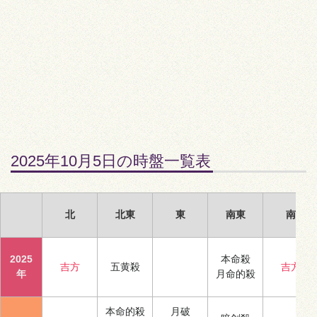
2025年10月5日の時盤一覧表
北
北東
東
南東
南
2025
本命殺
吉方
五黄殺
吉方
年
月命的殺
本命的殺
月破