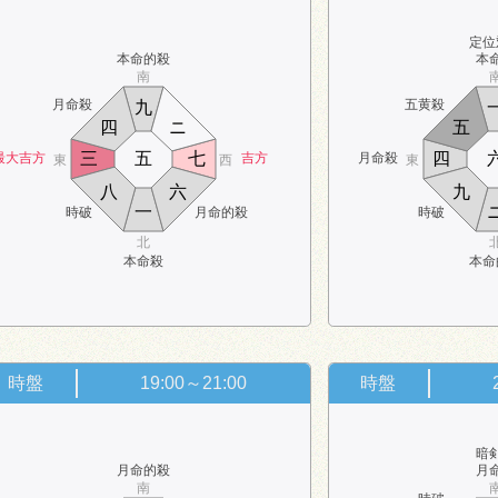
定位
本命的殺
本
南
月命殺
五黄殺
九
四
ニ
五
三
五
七
四
最大吉方
吉方
月命殺
東
西
東
八
六
九
一
時破
月命的殺
時破
北
本命殺
本命
時盤
19:00～21:00
時盤
暗
月命的殺
月
南