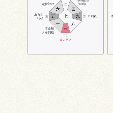
本命的殺
定位対冲
月命殺
ニ
六
四
五黄殺
五
七
九
暗剣殺
東
西
時破
一
八
三
本命殺
月命的殺
北
最大吉方