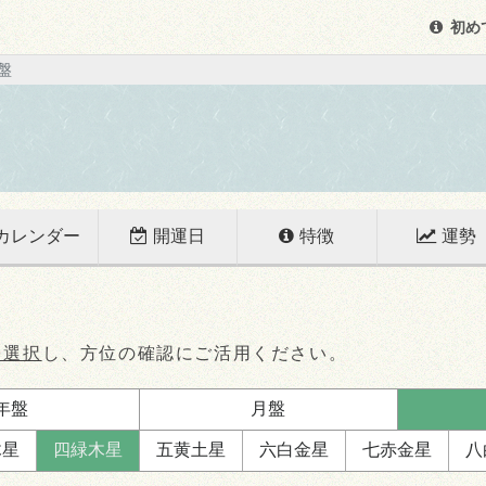
初め
盤
カレンダー
開運日
特徴
運勢
を選択
し、方位の確認にご活用ください。
年盤
月盤
木星
四緑
木星
五黄
土星
六白
金星
七赤
金星
八