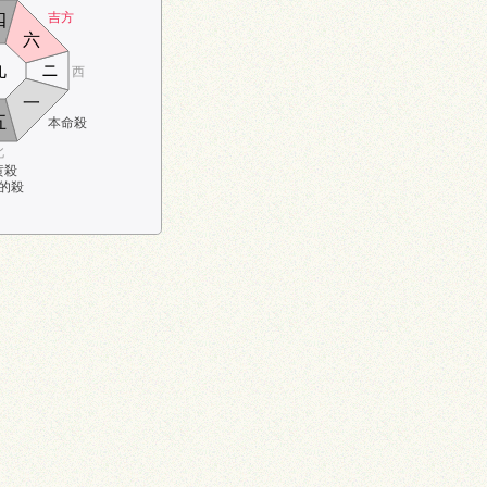
吉方
四
六
九
ニ
西
一
五
本命殺
北
黄殺
的殺