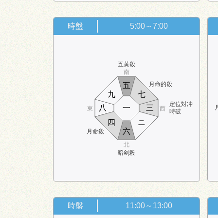
時盤
5:00～7:00
五黄殺
南
月命的殺
五
九
七
定位対冲
八
一
三
東
西
時破
四
ニ
六
月命殺
北
暗剣殺
時盤
11:00～13:00