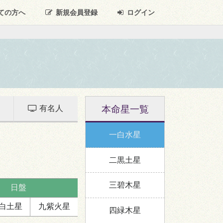
ての方へ
新規
会員登録
ログイン
本命星一覧
有名人
一白水星
二黒土星
三碧木星
日盤
白
土星
九紫
火星
四緑木星