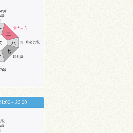
対冲
命殺
南
最大吉方
一
三
六
八
月命的殺
西
七
ニ
暗剣殺
北
的殺
21:00～23:00
剣殺
命殺
南