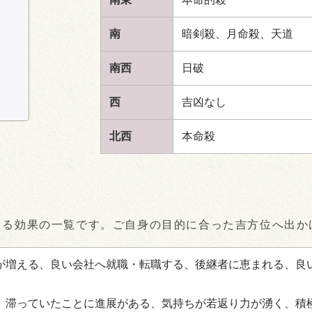
南
暗剣殺、月命殺、
天道
南西
日破
西
吉凶なし
北西
本命殺
きる効果の一覧です。ご自身の目的に合った吉方位へ出か
が増える、良い会社へ就職・転職する、後継者に恵まれる、良
、滞っていたことに進展がある、気持ちが若返り力が湧く、積