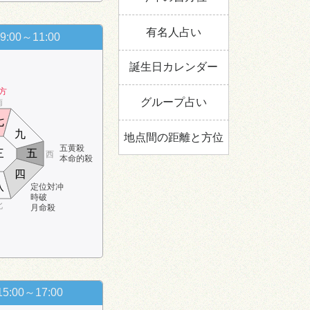
有名人占い
9:00～11:00
誕生日カレンダー
方
グループ占い
南
七
九
地点間の距離と方位
五黄殺
三
五
西
本命的殺
四
八
定位対冲
時破
北
月命殺
15:00～17:00