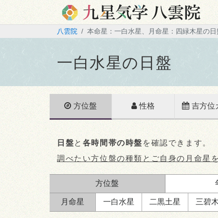
八雲院
本命星：一白水星、月命星：四緑木星の日
一白水星の日盤
方位盤
性格
吉方位
日盤
と
各時間帯の時盤
を確認できます。
調べたい方位盤の種類とご自身の月命星
方位盤
月命星
一白
水星
二黒
土星
三碧