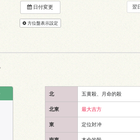
翌
日付変更
方位盤表示設定
。
。
)
北
五黄殺、月命的殺
北東
最大吉方
東
定位対冲
南東
本命的殺