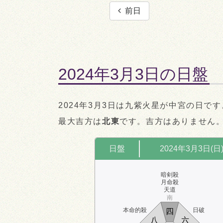
前日
2024年3月3日の日盤
2024年3月3日は九紫火星が中宮の日です
最大吉方は
北東
です。吉方はありません
日盤
2024年3月3日(日
暗剣殺
月命殺
天道
南
本命的殺
日破
四
八
六