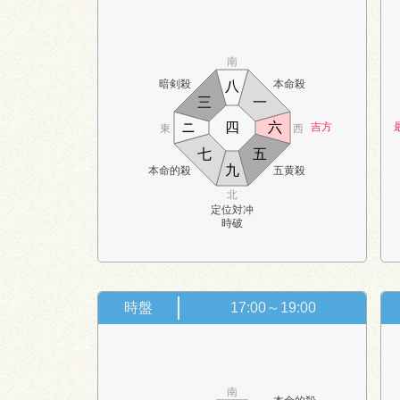
南
暗剣殺
本命殺
八
三
一
ニ
四
六
吉方
東
西
七
五
九
本命的殺
五黄殺
北
定位対冲
時破
時盤
17:00～19:00
南