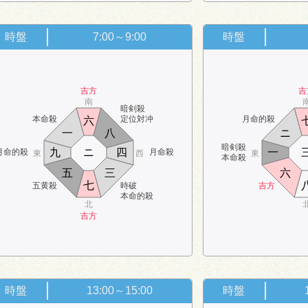
時盤
7:00～9:00
時盤
吉方
吉
南
暗剣殺
本命殺
定位対冲
月命的殺
六
一
八
ニ
暗剣殺
九
ニ
四
一
月命的殺
月命殺
東
西
東
本命殺
五
三
六
七
五黄殺
時破
吉方
本命的殺
北
吉方
時盤
13:00～15:00
時盤