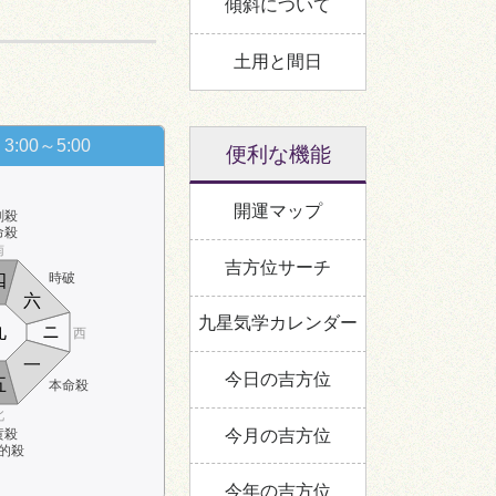
傾斜について
土用と間日
3:00～5:00
便利な機能
開運マップ
剣殺
命殺
南
吉方位サーチ
時破
四
六
九星気学カレンダー
九
ニ
西
一
今日の吉方位
五
本命殺
北
今月の吉方位
黄殺
的殺
今年の吉方位