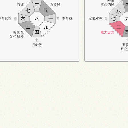
時破
時破
五黄殺
本命的殺
三
七
五
八
六
八
一
七
本命的殺
本命殺
定位対冲
東
西
東
ニ
九
三
四
暗剣殺
最大吉方
定位対冲
北
月命殺
五
月命