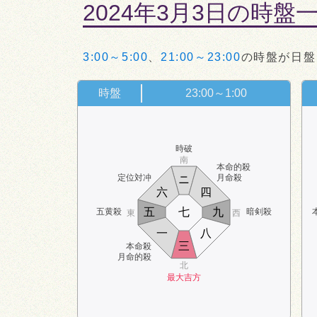
2024年3月3日の時盤
3:00～5:00
、
21:00～23:00
の時盤が日盤
時盤
23:00～1:00
時破
南
本命的殺
定位対冲
月命殺
ニ
六
四
五
七
九
五黄殺
暗剣殺
東
西
一
八
三
本命殺
月命的殺
北
最大吉方