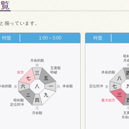
一覧
と揃っています。
時盤
1:00～3:00
時盤
暗
月命的殺
月
南
五黄殺
吉方
時破
本命的殺
三
七
五
八
六
八
一
七
本命的殺
本命殺
定位対冲
東
西
東
ニ
九
三
四
暗剣殺
最大吉方
定位対冲
北
月命殺
五
月命