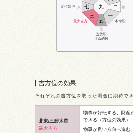
七
九
ニ
定位対冲
東
西
三
一
五
最大吉方
本命殺
北
五黄殺
月命的殺
吉方位の効果
それぞれの吉方位を取った場合に期待で
物事が好転する、財産
できる
（方位の効果）
北東/三碧木星
最大吉方
物事が良い方向へ進む