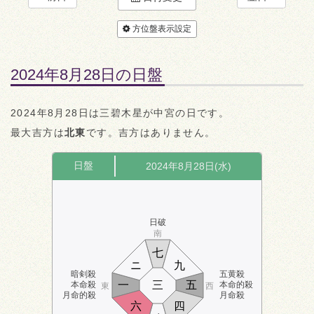
方位盤表示設定
2024年8月28日の日盤
2024年8月28日は三碧木星が中宮の日です。
最大吉方は
北東
です。吉方はありません。
日盤
2024年8月28日(水)
日破
南
七
ニ
九
暗剣殺
五黄殺
一
三
五
本命殺
本命的殺
東
西
月命的殺
月命殺
六
四