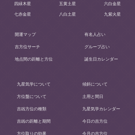
四緑木星
五黄土星
六白金星
七赤金星
八白土星
九紫火星
開運マップ
有名人占い
吉方位サーチ
グループ占い
地点間の距離と方位
誕生日カレンダー
九星気学について
傾斜について
方位盤について
土用と間日
吉凶方位の種類
九星気学カレンダー
吉凶の距離と期間
今日の吉方位
方位取りの効果
今月の吉方位