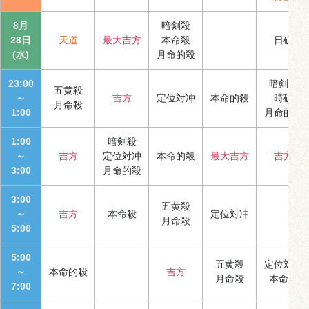
8月
暗剣殺
28日
天道
最大吉方
本命殺
日破
(水)
月命的殺
23:00
暗剣殺
五黄殺
～
吉方
定位対冲
本命的殺
時破
月命殺
1:00
月命的殺
1:00
暗剣殺
～
吉方
定位対冲
本命的殺
最大吉方
吉方
3:00
月命的殺
3:00
五黄殺
～
吉方
本命殺
定位対冲
月命殺
5:00
5:00
五黄殺
定位対冲
～
本命的殺
吉方
月命殺
本命殺
7:00