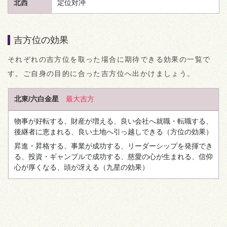
北西
定位対冲
吉方位の効果
それぞれの吉方位を取った場合に期待できる効果の一覧で
す。ご自身の目的に合った吉方位へ出かけましょう。
北東/六白金星
最大吉方
物事が好転する、財産が増える、良い会社へ就職・転職する、
後継者に恵まれる、良い土地へ引っ越しできる
（方位の効果）
昇進・昇格する、事業が成功する、リーダーシップを発揮でき
る、投資・ギャンブルで成功する、慈愛の心が生まれる、信仰
心が厚くなる、頭が冴える
（九星の効果）