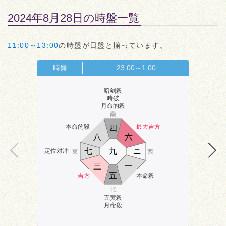
2024年8月28日の時盤一覧
11:00～13:00
の時盤が日盤と揃っています。
時盤
23:00～1:00
暗剣殺
時破
月命的殺
南
本命的殺
最大吉方
四
八
六
七
九
ニ
定位対冲
東
西
三
一
五
吉方
本命殺
北
五黄殺
月命殺