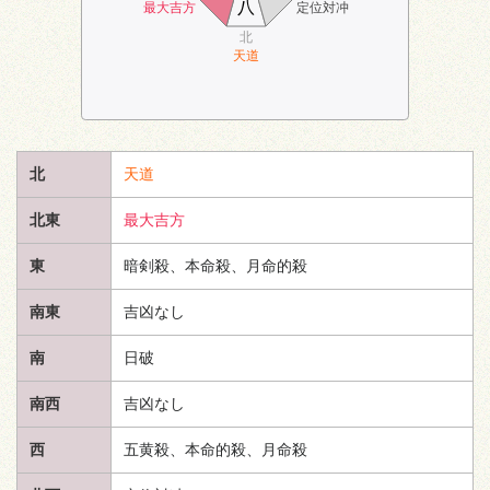
八
最大吉方
定位対冲
北
天道
北
天道
北東
最大吉方
東
暗剣殺、本命殺、月命的殺
南東
吉凶なし
南
日破
南西
吉凶なし
西
五黄殺、本命的殺、月命殺