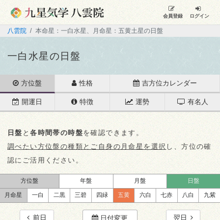
会員登録
ログイン
八雲院
本命星：一白水星、月命星：五黄土星の日盤
一白水星の日盤
方位盤
性格
吉方位カレンダー
開運日
特徴
運勢
有名人
日盤
と
各時間帯の時盤
を確認できます。
調べたい方位盤の種類とご自身の月命星を選択
し、方位の確
認にご活用ください。
方位盤
年盤
月盤
日盤
月命星
一白
二黒
三碧
四緑
五黄
六白
七赤
八白
九紫
前日
翌日
日付変更