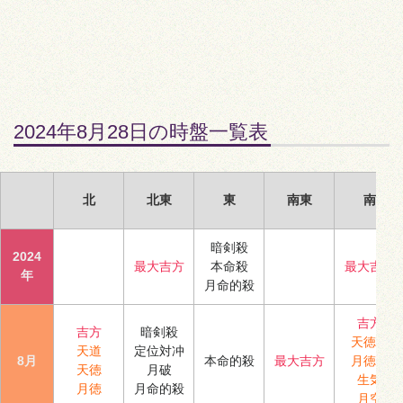
2024年8月28日の時盤一覧表
北
北東
東
南東
南
暗剣殺
2024
最大吉方
本命殺
最大吉方
年
月命的殺
吉方
吉方
暗剣殺
天徳合
天道
定位対冲
8月
本命的殺
最大吉方
月徳合
天徳
月破
生気
月徳
月命的殺
月空