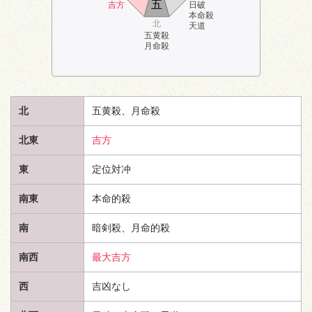
五
吉方
日破
本命殺
北
天道
五黄殺
月命殺
北
五黄殺、月命殺
北東
吉方
東
定位対冲
南東
本命的殺
南
暗剣殺、月命的殺
南西
最大吉方
西
吉凶なし