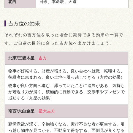
北西
日破、本命殺、
天道
吉方位の効果
それぞれの吉方位を取った場合に期待できる効果の一覧で
す。ご自身の目的に合った吉方位へ出かけましょう。
北東/三碧木星
吉方
物事が好転する、財産が増える、良い会社へ就職・転職する、
後継者に恵まれる、良い土地へ引っ越しできる
（方位の効果）
物事が良い方向へ進む、滞っていたことに進展がある、気持ち
が若返り力が湧く、積極的に行動できる、交渉事やプレゼンで
成功する
（九星の効果）
南西/六白金星
最大吉方
勤労意欲が湧く、辛抱強くなる、素行不良な者が更生する、引
っ越し物件が見つかる、不動産で得をする、面倒見が良くなる