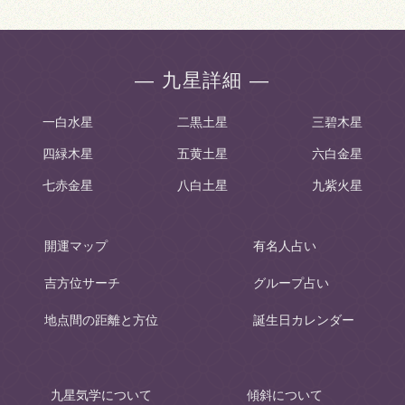
― 九星詳細 ―
一白水星
二黒土星
三碧木星
四緑木星
五黄土星
六白金星
七赤金星
八白土星
九紫火星
開運マップ
有名人占い
吉方位サーチ
グループ占い
地点間の距離と方位
誕生日カレンダー
九星気学について
傾斜について