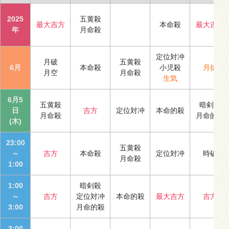
2025
五黄殺
最大吉方
本命殺
最大吉方
年
月命殺
定位対冲
月破
五黄殺
6月
本命殺
小児殺
月徳
月空
月命殺
生気
6月5
五黄殺
暗剣殺
日
吉方
定位対冲
本命的殺
月命殺
月命的殺
(木)
23:00
五黄殺
～
吉方
本命殺
定位対冲
時破
月命殺
1:00
1:00
暗剣殺
～
吉方
定位対冲
本命的殺
最大吉方
吉方
3:00
月命的殺
3:00