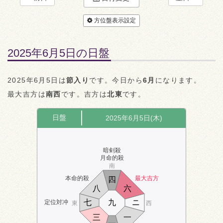
方位盤表示設定
2025年6月5日の日盤
2025年6月5日は
節入り
です。今日から
6月
になります。
最大吉方は
南西
です。吉方は
北東
です。
日盤
2025年6月5日(木)
暗剣殺
月命的殺
南
本命的殺
最大吉方
四
八
六
七
九
ニ
定位対冲
東
西
三
一