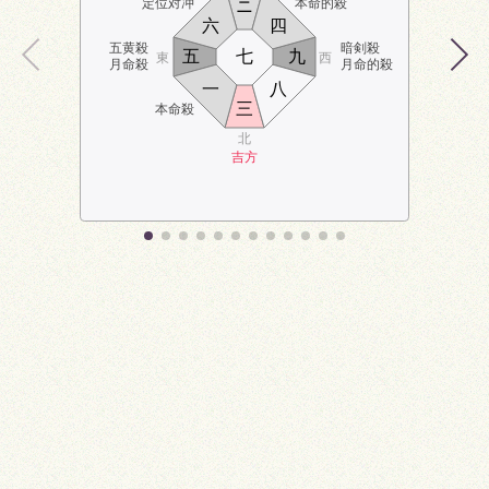
定位対冲
本命的殺
ニ
六
四
五黄殺
暗剣殺
五
七
九
東
西
月命殺
月命的殺
一
八
三
本命殺
北
吉方