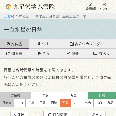
会員登録
ログイン
八雲院
本命星：一白水星、月命星：五黄土星の日盤
一白水星の日盤
方位盤
性格
吉方位カレンダー
開運日
特徴
運勢
有名人
日盤
と
各時間帯の時盤
を確認できます。
調べたい方位盤の種類とご自身の月命星を選択
し、方位の確
認にご活用ください。
方位盤
年盤
月盤
日盤
月命星
一白
二黒
三碧
四緑
五黄
六白
七赤
八白
九紫
前日
翌日
日付変更