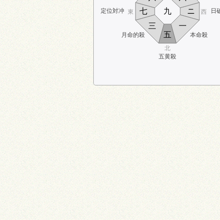
七
九
ニ
定位対冲
日
東
西
三
一
五
月命的殺
本命殺
北
五黄殺