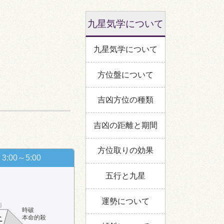
九星気学について
九星気学について
方位盤について
吉凶方位の種類
吉凶の距離と期間
方位取りの効果
3:00～5:00
五行と九星
運勢について
南
時破
本命的殺
ニ