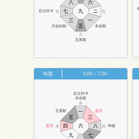
八
六
七
九
ニ
定位対冲
東
西
三
一
五
月命的殺
本命殺
北
五黄殺
時盤
5:00～7:00
定位対冲
本命殺
南
五黄殺
吉方
一
五
三
四
六
八
吉方
時破
東
西
九
七