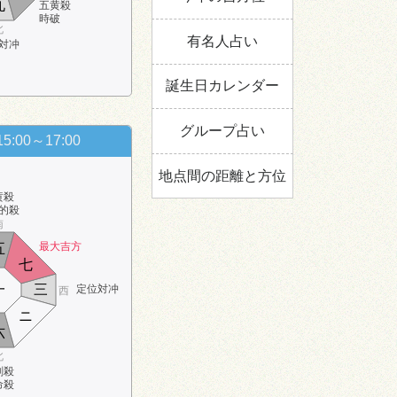
九
五黄殺
時破
北
有名人占い
対冲
誕生日カレンダー
グループ占い
15:00～17:00
地点間の距離と方位
黄殺
的殺
南
最大吉方
五
七
一
三
定位対冲
西
ニ
六
北
剣殺
命殺