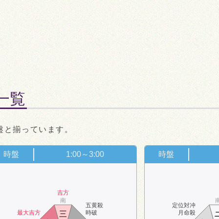
盤一覧
盤と揃っています。
時盤
1:00～3:00
時盤
吉方
南
五黄殺
定位対冲
最大吉方
時破
月命殺
三