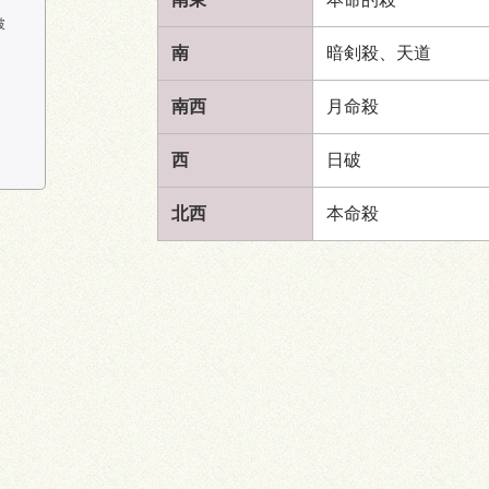
破
南
暗剣殺、
天道
南西
月命殺
西
日破
北西
本命殺