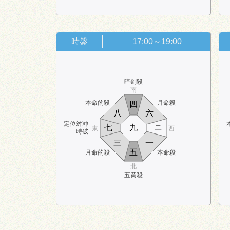
時盤
17:00～19:00
暗剣殺
南
本命的殺
月命殺
四
八
六
定位対冲
七
九
ニ
東
西
時破
三
一
五
月命的殺
本命殺
北
五黄殺