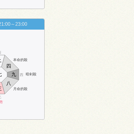
21:00～23:00
南
本命的殺
ニ
四
七
九
暗剣殺
西
八
三
月命的殺
北
方