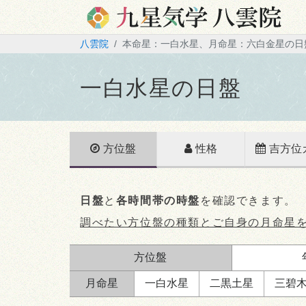
八雲院
本命星：一白水星、月命星：六白金星の日
一白水星の日盤
方位盤
性格
吉方位
日盤
と
各時間帯の時盤
を確認できます。
調べたい方位盤の種類とご自身の月命星
方位盤
月命星
一白
水星
二黒
土星
三碧