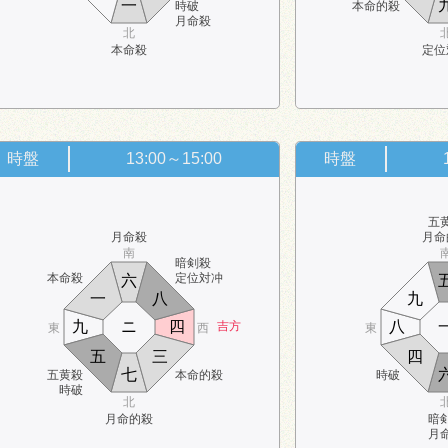
一
時破
本命的殺
月命殺
北
本命殺
定位
時盤
13:00～15:00
時盤
五
月命殺
月命
南
暗剣殺
本命殺
定位対冲
六
一
八
九
九
ニ
四
八
吉方
東
西
東
五
三
四
七
五黄殺
本命的殺
時破
時破
北
月命的殺
暗
月