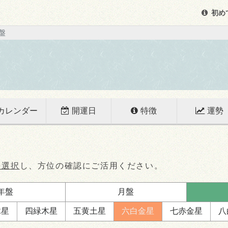
初め
盤
カレンダー
開運日
特徴
運勢
を選択
し、方位の確認にご活用ください。
年盤
月盤
木星
四緑
木星
五黄
土星
六白
金星
七赤
金星
八