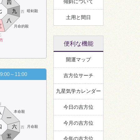
傾斜について
四
七
九
暗剣殺
西
土用と間日
八
三
月命的殺
北
方
便利な機能
開運マップ
9:00～11:00
吉方位サーチ
九星気学カレンダー
南
今日の吉方位
本命殺
八
一
今月の吉方位
四
六
月命殺
西
五
今年の吉方位