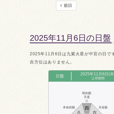
前日
2025年11月6日の日盤
2025年11月6日は九紫火星が中宮の日で
吉方位はありません。
2025年11月6日(木
日盤
土用期間
暗剣殺
天道
南
本命的殺
月命殺
四
八
六