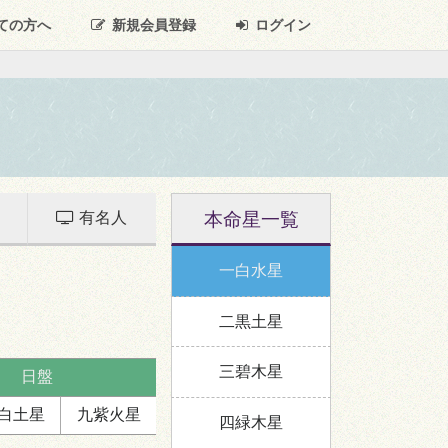
ての方へ
新規
会員登録
ログイン
本命星一覧
有名人
一白水星
二黒土星
三碧木星
日盤
白
土星
九紫
火星
四緑木星