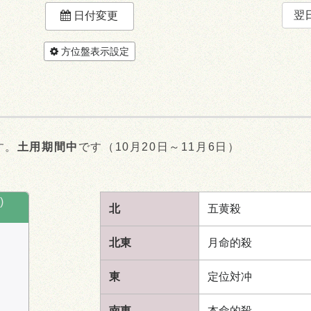
翌
日付変更
方位盤表示設定
す。
土用期間中
です（10月20日～11月6日）
)
北
五黄殺
北東
月命的殺
東
定位対冲
南東
本命的殺