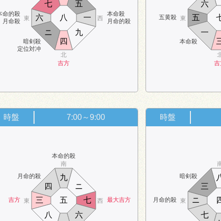
七
五
六
本命的殺
本命殺
六
八
一
五
五黄殺
東
西
東
月命殺
月命的殺
ニ
九
一
四
暗剣殺
本命殺
定位対冲
北
吉方
吉
時盤
7:00～9:00
時盤
本命的殺
南
月命的殺
暗剣殺
九
四
ニ
三
三
五
七
ニ
吉方
最大吉方
月命的殺
東
西
東
八
六
七