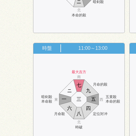
ニ
暗剣殺
北
本命的殺
時盤
11:00～13:00
最大吉方
南
月命的殺
七
ニ
九
暗剣殺
五黄殺
一
三
五
東
西
本命殺
本命的殺
六
四
八
月命殺
定位対冲
北
時破