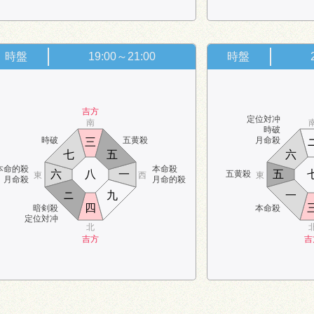
時盤
19:00～21:00
時盤
吉方
定位対冲
南
時破
時破
五黄殺
月命殺
三
七
五
六
本命的殺
本命殺
六
八
一
五
五黄殺
東
西
東
月命殺
月命的殺
ニ
九
一
四
暗剣殺
本命殺
定位対冲
北
吉方
吉