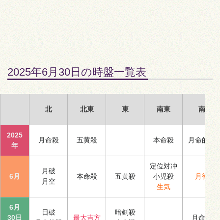
2025年6月30日の時盤一覧表
北
北東
東
南東
南
2025
月命殺
五黄殺
本命殺
月命的殺
年
定位対冲
月破
6月
本命殺
五黄殺
小児殺
月徳
月空
生気
6月
日破
暗剣殺
30日
最大吉方
月命殺