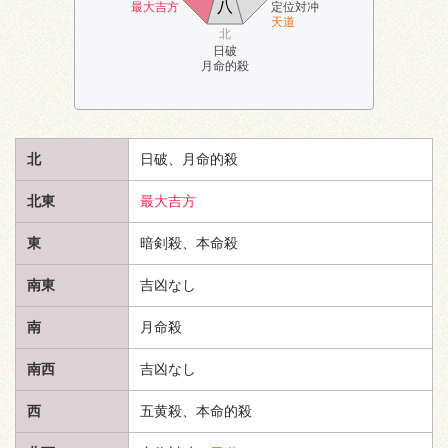
八
最大吉方
定位対冲
天道
北
日破
月命的殺
北
日破、月命的殺
北東
最大吉方
東
暗剣殺、本命殺
南東
吉凶なし
南
月命殺
南西
吉凶なし
西
五黄殺、本命的殺