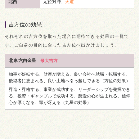
北西
定位対冲、
天道
吉方位の効果
それぞれの吉方位を取った場合に期待できる効果の一覧で
す。ご自身の目的に合った吉方位へ出かけましょう。
北東/六白金星
最大吉方
物事が好転する、財産が増える、良い会社へ就職・転職する、
後継者に恵まれる、良い土地へ引っ越しできる
（方位の効果）
昇進・昇格する、事業が成功する、リーダーシップを発揮でき
る、投資・ギャンブルで成功する、慈愛の心が生まれる、信仰
心が厚くなる、頭が冴える
（九星の効果）