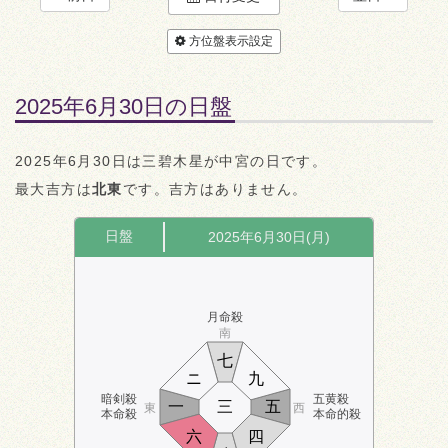
方位盤表示設定
2025年6月30日の日盤
2025年6月30日は三碧木星が中宮の日です。
最大吉方は
北東
です。吉方はありません。
日盤
2025年6月30日(月)
月命殺
南
七
ニ
九
暗剣殺
五黄殺
一
三
五
東
西
本命殺
本命的殺
六
四