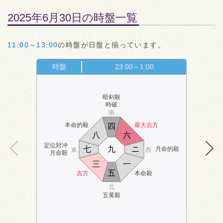
2025年6月30日の時盤一覧
11:00～13:00
の時盤が日盤と揃っています。
時盤
23:00～1:00
暗剣殺
時破
南
本命的殺
最大吉方
四
八
六
定位対冲
七
九
ニ
月命的殺
東
西
月命殺
三
一
五
吉方
本命殺
北
五黄殺