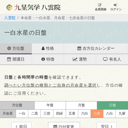
会員登録
ログイン
八雲院
本命星：一白水星、月命星：七赤金星の日盤
一白水星の日盤
方位盤
性格
吉方位カレンダー
開運日
特徴
運勢
有名人
日盤
と
各時間帯の時盤
を確認できます。
調べたい方位盤の種類とご自身の月命星を選択
し、方位の確
認にご活用ください。
方位盤
年盤
月盤
日盤
月命星
一白
二黒
三碧
四緑
五黄
六白
七赤
八白
九紫
前日
翌日
日付変更