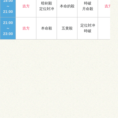
19:00
暗剣殺
時破
～
吉方
本命的殺
吉方
定位対冲
月命殺
21:00
21:00
定位対冲
～
吉方
本命殺
五黄殺
時破
23:00