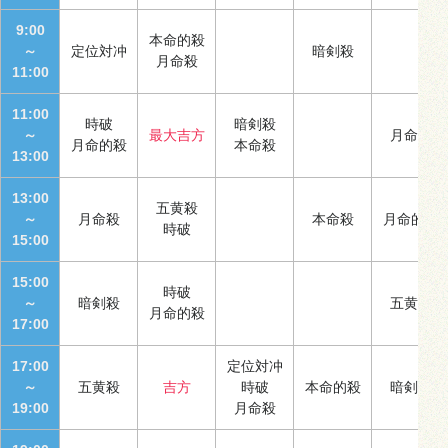
9:00
本命的殺
～
定位対冲
暗剣殺
月命殺
11:00
11:00
時破
暗剣殺
～
最大吉方
月命殺
月命的殺
本命殺
13:00
13:00
五黄殺
～
月命殺
本命殺
月命的殺
時破
15:00
15:00
時破
～
暗剣殺
五黄殺
月命的殺
17:00
17:00
定位対冲
～
五黄殺
吉方
時破
本命的殺
暗剣殺
19:00
月命殺