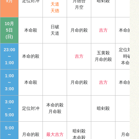
9月
定位対冲
月徳合
暗剣殺
天道
月空
天徳
10月
日破
5日
本命殺
月命的殺
吉方
本命的殺
天道
(日)
23:00
定位対冲
五黄殺
～
本命的殺
吉方
時破
月命的殺
1:00
本命殺
1:00
～
本命殺
月命的殺
吉方
本命的殺
3:00
3:00
本命的殺
～
定位対冲
暗剣殺
月命殺
5:00
5:00
暗剣殺
～
月命的殺
最大吉方
月命殺
本命殺