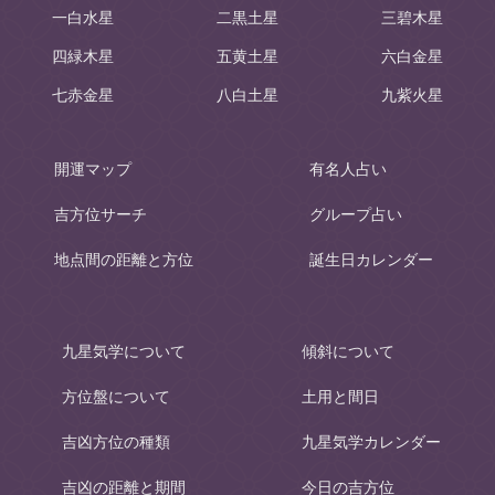
一白水星
二黒土星
三碧木星
四緑木星
五黄土星
六白金星
七赤金星
八白土星
九紫火星
開運マップ
有名人占い
吉方位サーチ
グループ占い
地点間の距離と方位
誕生日カレンダー
九星気学について
傾斜について
方位盤について
土用と間日
吉凶方位の種類
九星気学カレンダー
吉凶の距離と期間
今日の吉方位