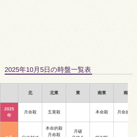
2025年10月5日の時盤一覧表
北
北東
東
南東
南
2025
月命殺
五黄殺
本命殺
月命的殺
年
本命的殺
月破
月命殺