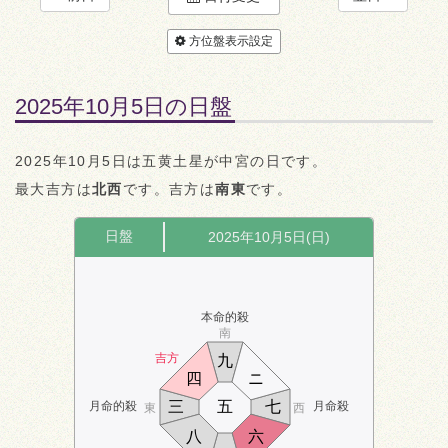
方位盤表示設定
2025年10月5日の日盤
2025年10月5日は五黄土星が中宮の日です。
最大吉方は
北西
です。吉方は
南東
です。
日盤
2025年10月5日(日)
本命的殺
南
吉方
九
四
ニ
三
五
七
月命的殺
月命殺
東
西
八
六