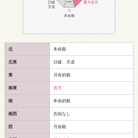
一
日破
最大吉方
天道
北
本命殺
北
本命殺
北東
日破、
天道
東
月命的殺
南東
吉方
南
本命的殺
南西
吉凶なし
西
月命殺