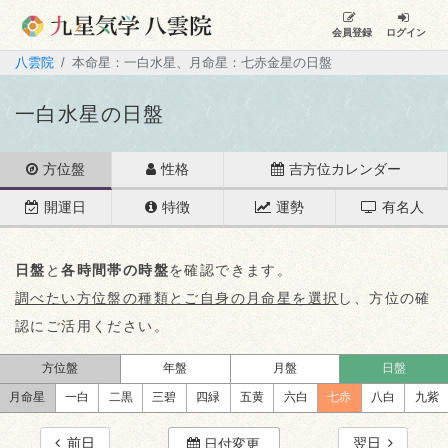
会員登録
ログイン
八雲院
本命星：一白水星、月命星：七赤金星の日盤
一白水星の日盤
方位盤
性格
吉方位カレンダー
開運日
特徴
運勢
有名人
日盤
と
各時間帯の時盤
を確認できます。
調べたい方位盤の種類とご自身の月命星を選択
し、方位の確
認にご活用ください。
方位盤
年盤
月盤
日盤
月命星
一白
二黒
三碧
四緑
五黄
六白
七赤
八白
九紫
前日
翌日
日付変更