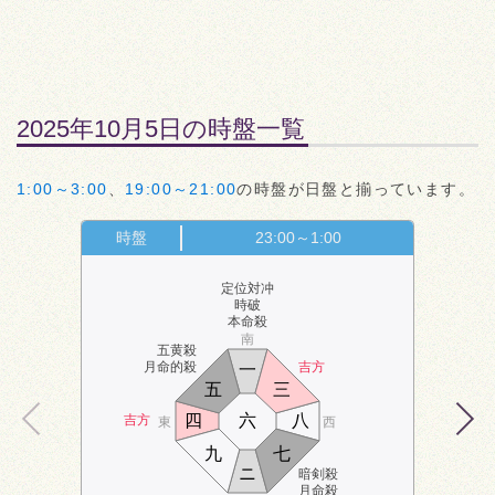
2025年10月5日の時盤一覧
1:00～3:00
、
19:00～21:00
の時盤が日盤と揃っています。
時盤
23:00～1:00
定位対冲
時破
本命殺
南
五黄殺
月命的殺
吉方
一
五
三
四
六
八
吉方
東
西
九
七
ニ
暗剣殺
月命殺