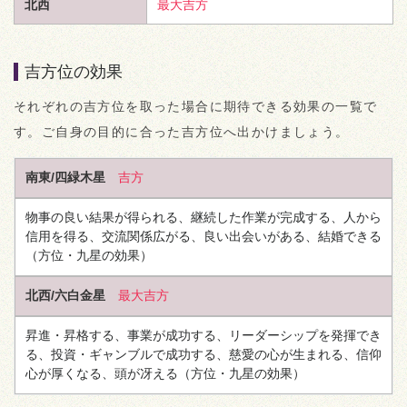
北西
最大吉方
吉方位の効果
それぞれの吉方位を取った場合に期待できる効果の一覧で
す。ご自身の目的に合った吉方位へ出かけましょう。
南東/四緑木星
吉方
物事の良い結果が得られる、継続した作業が完成する、人から
信用を得る、交流関係広がる、良い出会いがある、結婚できる
（方位・九星の効果）
北西/六白金星
最大吉方
昇進・昇格する、事業が成功する、リーダーシップを発揮でき
る、投資・ギャンブルで成功する、慈愛の心が生まれる、信仰
心が厚くなる、頭が冴える
（方位・九星の効果）