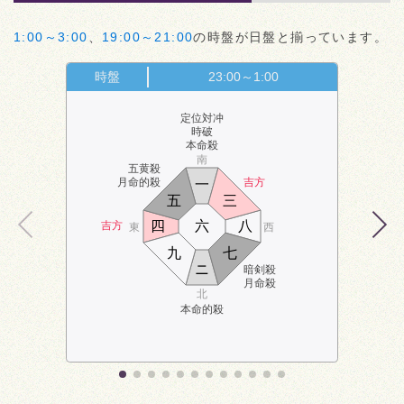
1:00～3:00
、
19:00～21:00
の時盤が日盤と揃っています。
時盤
23:00～1:00
定位対冲
時破
本命殺
南
五黄殺
月命的殺
吉方
一
五
三
四
六
八
吉方
東
西
九
七
ニ
暗剣殺
月命殺
北
本命的殺