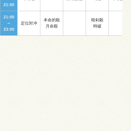
21:00
21:00
本命的殺
暗剣殺
～
定位対冲
月命殺
時破
23:00