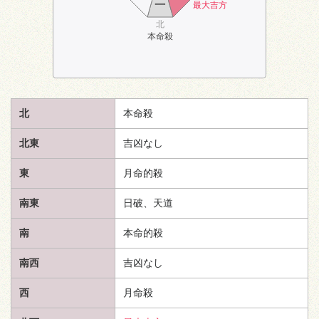
一
最大吉方
北
本命殺
北
本命殺
北東
吉凶なし
東
月命的殺
南東
日破、
天道
南
本命的殺
南西
吉凶なし
西
月命殺