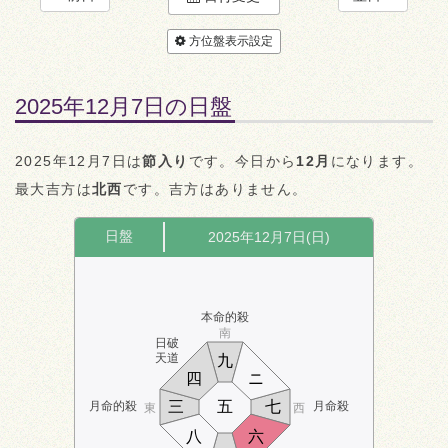
方位盤表示設定
2025年12月7日の日盤
2025年12月7日は
節入り
です。今日から
12月
になります。
最大吉方は
北西
です。吉方はありません。
日盤
2025年12月7日(日)
本命的殺
南
日破
天道
九
四
ニ
三
五
七
月命的殺
月命殺
東
西
八
六