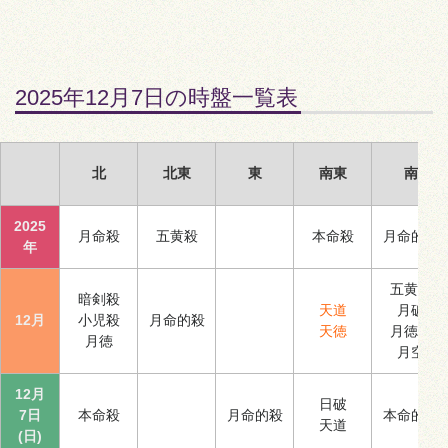
2025年12月7日の時盤一覧表
北
北東
東
南東
南
2025
月命殺
五黄殺
本命殺
月命的殺
年
五黄殺
暗剣殺
天道
月破
12月
小児殺
月命的殺
天徳
月徳合
月徳
月空
12月
日破
7日
本命殺
月命的殺
本命的殺
天道
(日)