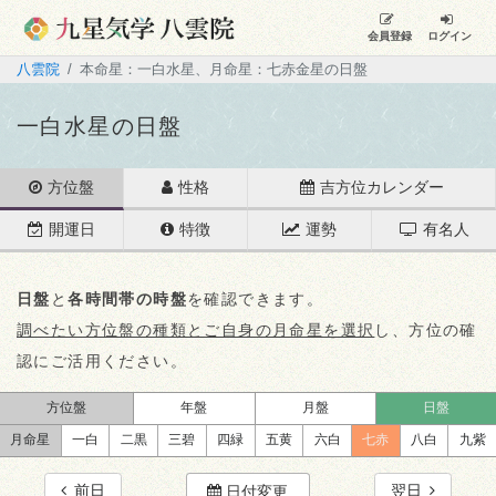
会員登録
ログイン
八雲院
本命星：一白水星、月命星：七赤金星の日盤
一白水星の日盤
方位盤
性格
吉方位カレンダー
開運日
特徴
運勢
有名人
日盤
と
各時間帯の時盤
を確認できます。
調べたい方位盤の種類とご自身の月命星を選択
し、方位の確
認にご活用ください。
方位盤
年盤
月盤
日盤
月命星
一白
二黒
三碧
四緑
五黄
六白
七赤
八白
九紫
前日
翌日
日付変更