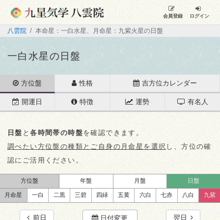
会員登録
ログイン
八雲院
本命星：一白水星、月命星：九紫火星の日盤
一白水星の日盤
方位盤
性格
吉方位カレンダー
開運日
特徴
運勢
有名人
日盤
と
各時間帯の時盤
を確認できます。
調べたい方位盤の種類とご自身の月命星を選択
し、方位の確
認にご活用ください。
方位盤
年盤
月盤
日盤
月命星
一白
二黒
三碧
四緑
五黄
六白
七赤
八白
九紫
前日
翌日
日付変更