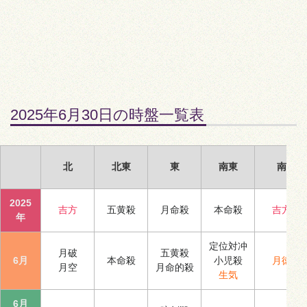
2025年6月30日の時盤一覧表
北
北東
東
南東
南
2025
吉方
五黄殺
月命殺
本命殺
吉方
年
定位対冲
月破
五黄殺
6月
本命殺
小児殺
月徳
月空
月命的殺
生気
6月