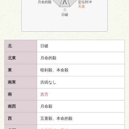
八
月命的殺
定位対冲
天道
北
日破
北
日破
北東
月命的殺
東
暗剣殺、本命殺
南東
吉凶なし
南
吉方
南西
月命殺
西
五黄殺、本命的殺