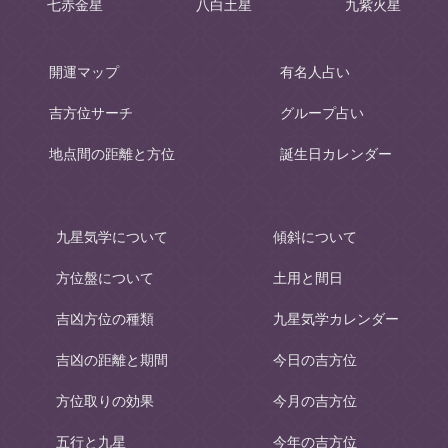
七赤金星
八白土星
九紫火星
開運マップ
有名人占い
吉方位サーチ
グループ占い
地点間の距離と方位
誕生日カレンダー
九星気学について
傾斜について
方位盤について
土用と間日
吉凶方位の種類
九星気学カレンダー
吉凶の距離と期間
今日の吉方位
方位取りの効果
今月の吉方位
五行と九星
今年の吉方位