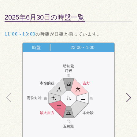
2025年6月30日の時盤一覧
11:00～13:00
の時盤が日盤と揃っています。
時盤
23:00～1:00
暗剣殺
時破
南
本命的殺
吉方
四
八
六
七
九
ニ
定位対冲
東
西
三
一
五
最大吉方
本命殺
北
五黄殺