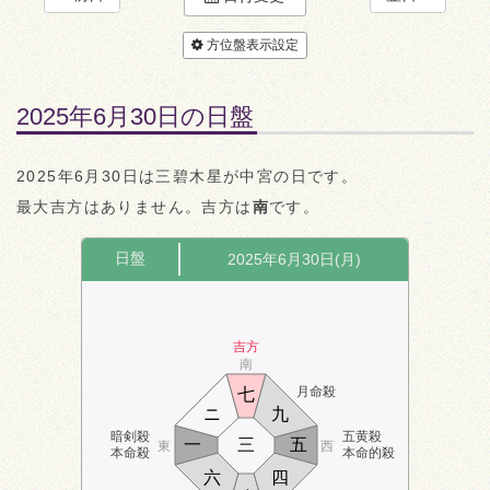
方位盤表示設定
2025年6月30日の日盤
2025年6月30日は三碧木星が中宮の日です。
最大吉方はありません。吉方は
南
です。
日盤
2025年6月30日(月)
吉方
南
月命殺
七
ニ
九
暗剣殺
五黄殺
一
三
五
東
西
本命殺
本命的殺
六
四