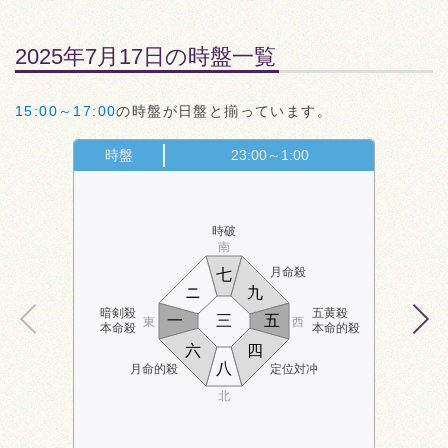
2025年7月17日の時盤一覧
15:00～17:00
の時盤が日盤と揃っています。
時盤
23:00～1:00
時破
南
月命殺
七
ニ
九
暗剣殺
五黄殺
一
三
五
東
西
本命殺
本命的殺
六
四
八
月命的殺
定位対冲
北