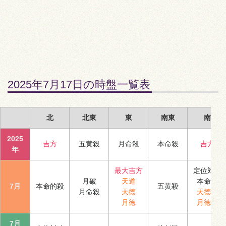
2025年7月17日の時盤一覧表
北
北東
東
南東
南
2025
吉方
五黄殺
月命殺
本命殺
吉方
年
最大吉方
定位対冲
月破
天道
本命殺
7月
本命的殺
五黄殺
月命殺
天徳
天徳合
月徳
月徳合
7月