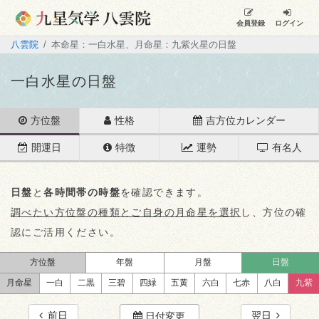
会員登録
ログイン
八雲院
本命星：一白水星、月命星：九紫火星の日盤
一白水星の日盤
方位盤
性格
吉方位カレンダー
開運日
特徴
運勢
有名人
日盤
と
各時間帯の時盤
を確認できます。
調べたい方位盤の種類とご自身の月命星を選択
し、方位の確
認にご活用ください。
方位盤
年盤
月盤
日盤
月命星
一白
二黒
三碧
四緑
五黄
六白
七赤
八白
九紫
前日
翌日
日付変更