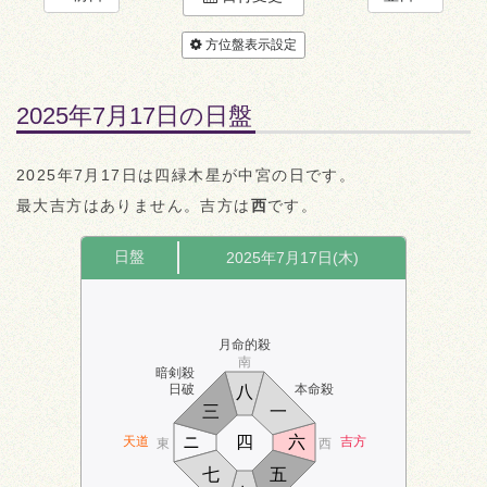
方位盤表示設定
2025年7月17日の日盤
2025年7月17日は四緑木星が中宮の日です。
最大吉方はありません。吉方は
西
です。
日盤
2025年7月17日(木)
月命的殺
南
暗剣殺
日破
本命殺
八
三
一
ニ
四
六
天道
吉方
東
西
七
五