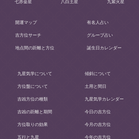
七赤金星
八白土星
九紫火星
開運マップ
有名人占い
吉方位サーチ
グループ占い
地点間の距離と方位
誕生日カレンダー
九星気学について
傾斜について
方位盤について
土用と間日
吉凶方位の種類
九星気学カレンダー
吉凶の距離と期間
今日の吉方位
方位取りの効果
今月の吉方位
五行と九星
今年の吉方位