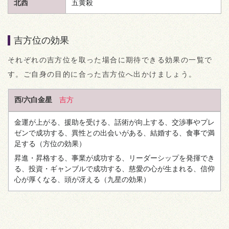
北西
五黄殺
吉方位の効果
それぞれの吉方位を取った場合に期待できる効果の一覧で
す。ご自身の目的に合った吉方位へ出かけましょう。
西/六白金星
吉方
金運が上がる、援助を受ける、話術が向上する、交渉事やプレ
ゼンで成功する、異性との出会いがある、結婚する、食事で満
足する
（方位の効果）
昇進・昇格する、事業が成功する、リーダーシップを発揮でき
る、投資・ギャンブルで成功する、慈愛の心が生まれる、信仰
心が厚くなる、頭が冴える
（九星の効果）