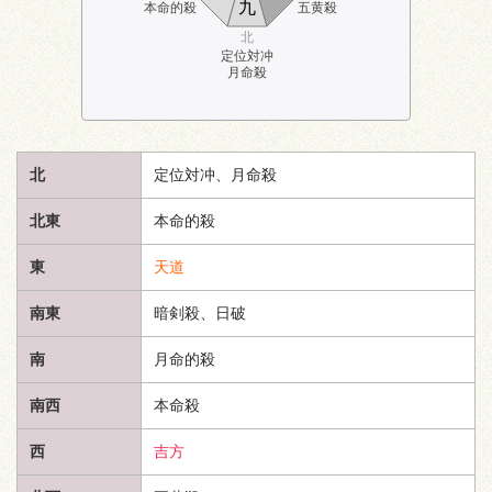
九
本命的殺
五黄殺
北
定位対冲
月命殺
北
定位対冲、月命殺
北東
本命的殺
東
天道
南東
暗剣殺、日破
南
月命的殺
南西
本命殺
西
吉方