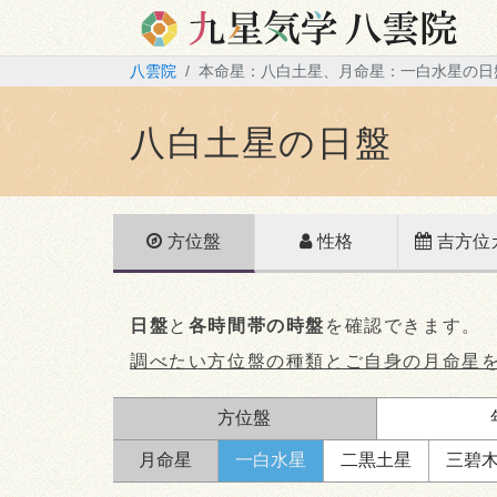
八雲院
本命星：八白土星、月命星：一白水星の日
八白土星の日盤
方位盤
性格
吉方位
日盤
と
各時間帯の時盤
を確認できます。
調べたい方位盤の種類とご自身の月命星
方位盤
月命星
一白
水星
二黒
土星
三碧