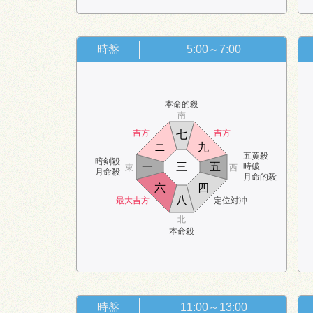
時盤
5:00～7:00
本命的殺
南
吉方
吉方
七
ニ
九
五黄殺
暗剣殺
一
三
五
時破
東
西
月命殺
月命的殺
六
四
八
最大吉方
定位対冲
北
本命殺
時盤
11:00～13:00