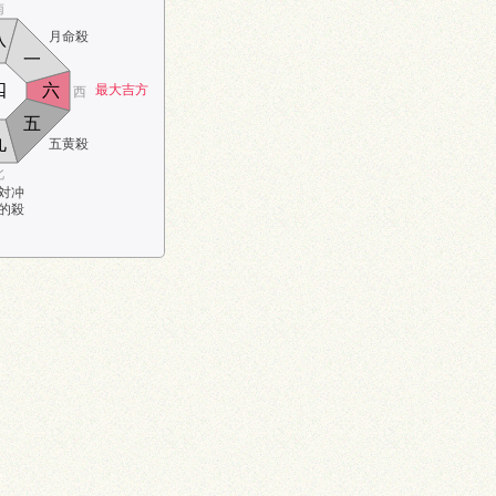
南
月命殺
八
一
四
六
最大吉方
西
五
九
五黄殺
北
対冲
的殺