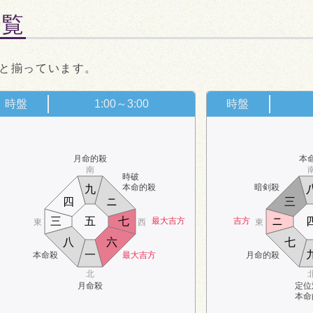
一覧
と揃っています。
時盤
1:00～3:00
時盤
月命的殺
本
南
時破
本命的殺
暗剣殺
九
四
ニ
三
三
五
七
ニ
最大吉方
吉方
東
西
東
八
六
七
一
本命殺
最大吉方
月命的殺
北
月命殺
定位
本命