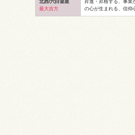
北西/六白金星
昇進・昇格する、事業
最大吉方
の心が生まれる、信仰