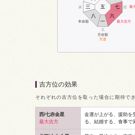
三
五
七
最
東
西
八
六
一
本命殺
最大吉方
北
月命殺
天道
吉方位の効果
それぞれの吉方位を取った場合に期待で
西/七赤金星
金運が上がる、援助を
最大吉方
る、結婚する、食事で