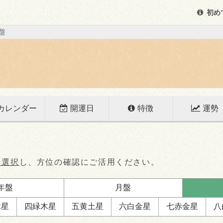
初め
盤
カレンダー
開運日
特徴
運勢
を選択
し、方位の確認にご活用ください。
年盤
月盤
木星
四緑
木星
五黄
土星
六白
金星
七赤
金星
八