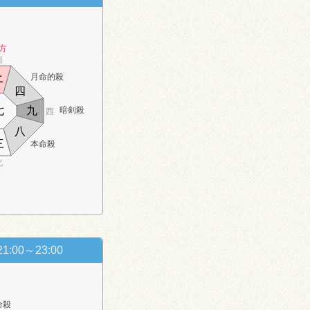
方
南
月命的殺
ニ
四
七
九
暗剣殺
西
八
三
本命殺
北
21:00～23:00
命殺