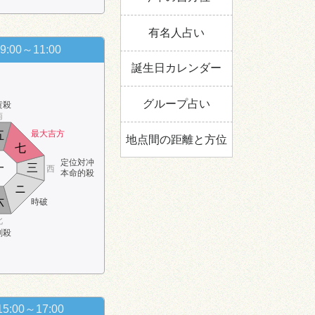
有名人占い
9:00～11:00
誕生日カレンダー
グループ占い
黄殺
南
最大吉方
五
地点間の距離と方位
七
定位対冲
一
三
西
本命的殺
ニ
六
時破
北
剣殺
15:00～17:00