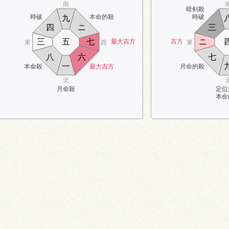
南
暗剣殺
時破
本命的殺
時破
九
四
ニ
三
三
五
七
ニ
最大吉方
吉方
東
西
東
八
六
七
一
本命殺
最大吉方
月命的殺
北
月命殺
定位
本命