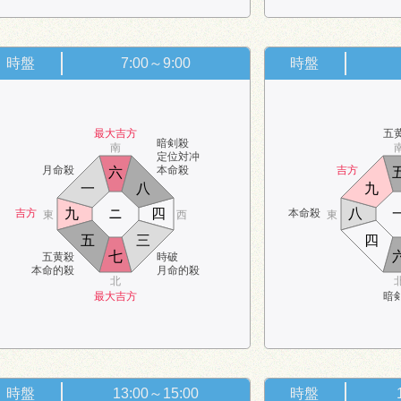
時盤
7:00～9:00
時盤
最大吉方
五
暗剣殺
南
定位対冲
月命殺
本命殺
吉方
六
一
八
九
九
ニ
四
八
吉方
本命殺
東
西
東
五
三
四
七
五黄殺
時破
本命的殺
月命的殺
北
最大吉方
暗
時盤
13:00～15:00
時盤