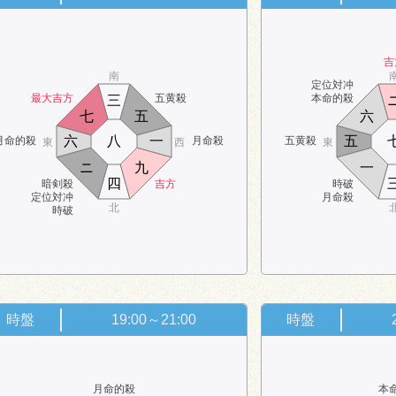
吉
南
定位対冲
最大吉方
五黄殺
本命的殺
三
七
五
六
六
八
一
五
月命的殺
月命殺
五黄殺
東
西
東
ニ
九
一
四
暗剣殺
吉方
時破
定位対冲
月命殺
北
時破
時盤
19:00～21:00
時盤
月命的殺
本