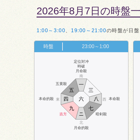
2026年8月7日の時盤
1:00～3:00
、
19:00～21:00
の時盤が日盤
時盤
23:00～1:00
定位対冲
時破
月命殺
南
五黄殺
一
五
三
四
六
八
本命的殺
本命殺
東
西
九
七
ニ
吉方
暗剣殺
北
月命的殺