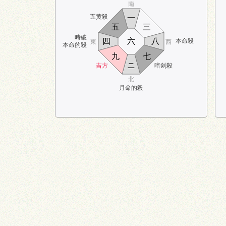
南
五黄殺
一
五
三
時破
四
六
八
本命殺
東
西
本命的殺
九
七
ニ
吉方
暗剣殺
北
月命的殺