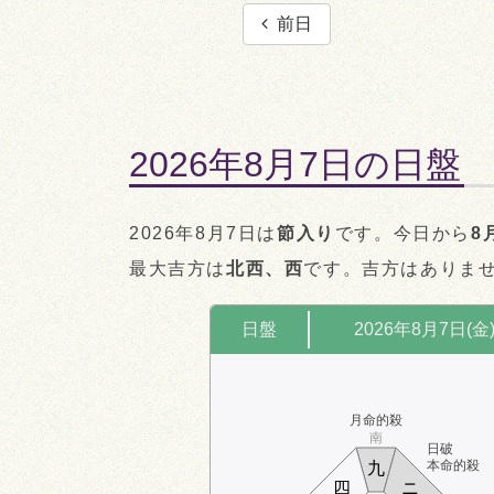
前日
2026年8月7日の日盤
2026年8月7日は
節入り
です。今日から
8
最大吉方は
北西、西
です。吉方はありま
日盤
2026年8月7日(金
月命的殺
南
日破
本命的殺
九
四
ニ