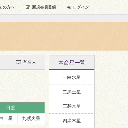
ての方へ
新規
会員登録
ログイン
本命星一覧
有名人
一白水星
二黒土星
三碧木星
日盤
白
土星
九紫
火星
四緑木星