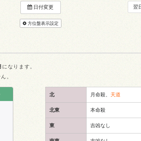
翌
日付変更
方位盤表示設定
月
になります。
せん。
)
北
月命殺、
天道
北東
本命殺
東
吉凶なし
南東
吉凶なし