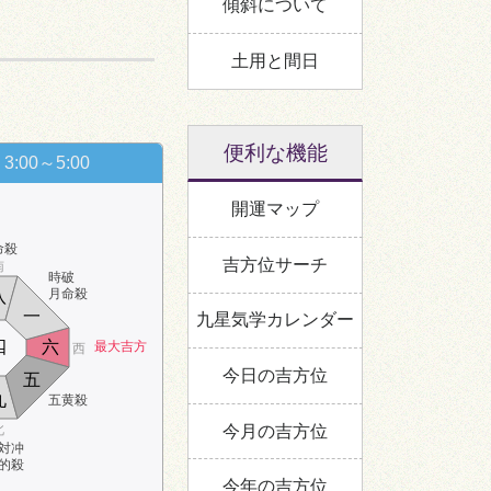
傾斜について
土用と間日
便利な機能
3:00～5:00
開運マップ
命殺
吉方位サーチ
南
時破
月命殺
八
一
九星気学カレンダー
四
六
最大吉方
西
今日の吉方位
五
九
五黄殺
今月の吉方位
北
対冲
的殺
今年の吉方位