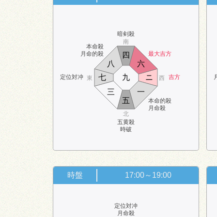
暗剣殺
南
本命殺
月命的殺
最大吉方
四
八
六
七
九
ニ
定位対冲
吉方
東
西
三
一
五
本命的殺
月命殺
北
五黄殺
時破
時盤
17:00～19:00
定位対冲
月命殺