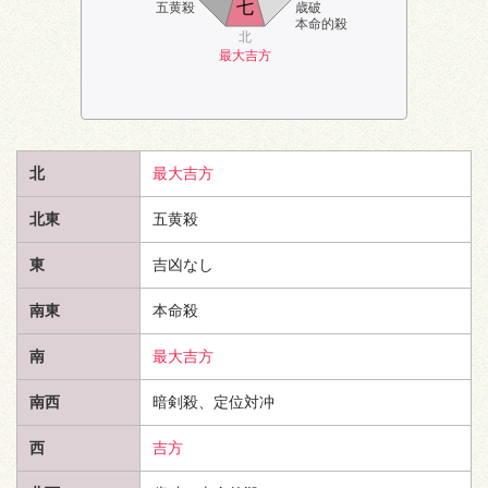
七
五黄殺
歳破
本命的殺
北
最大吉方
北
最大吉方
北東
五黄殺
東
吉凶なし
南東
本命殺
南
最大吉方
南西
暗剣殺、定位対冲
西
吉方