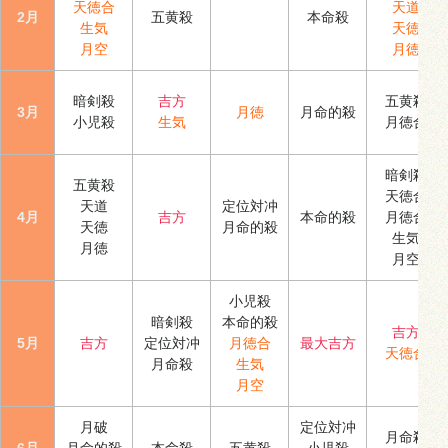
天徳合
天道
2月
五黄殺
本命殺
生気
天徳
月空
月徳
暗剣殺
吉方
五黄殺
3月
月徳
月命的殺
小児殺
生気
月徳合
暗剣殺
五黄殺
天徳合
天道
定位対冲
4月
吉方
本命的殺
月徳合
天徳
月命的殺
生気
月徳
月空
小児殺
暗剣殺
本命的殺
吉方
5月
吉方
定位対冲
月徳合
最大吉方
天徳合
月命殺
生気
月空
月破
定位対冲
月命殺
6月
月命的殺
本命殺
五黄殺
小児殺