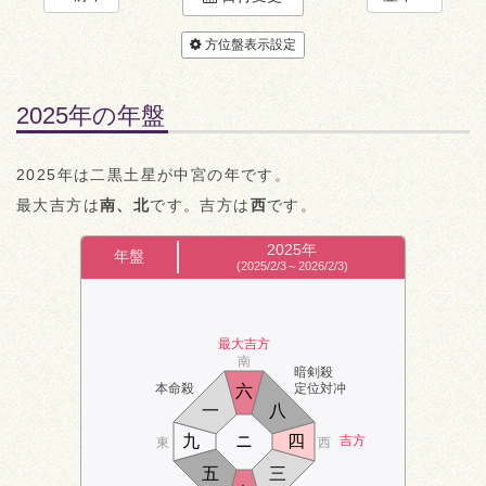
方位盤表示設定
2025年の年盤
2025年は二黒土星が中宮の年です。
最大吉方は
南、北
です。吉方は
西
です。
2025年
年盤
(2025/2/3～2026/2/3)
最大吉方
南
暗剣殺
本命殺
定位対冲
六
一
八
九
ニ
四
吉方
東
西
五
三