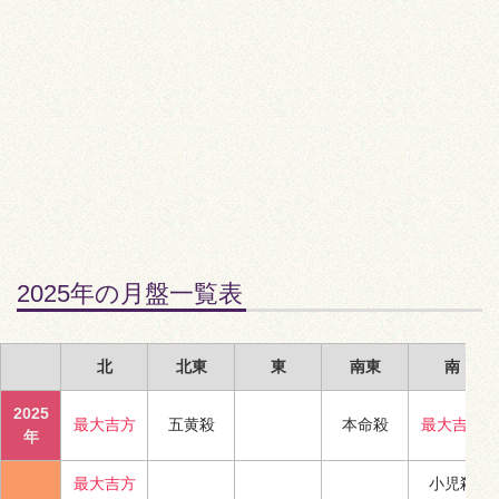
2025年の月盤一覧表
北
北東
東
南東
南
2025
最大吉方
五黄殺
本命殺
最大吉方
年
最大吉方
小児殺