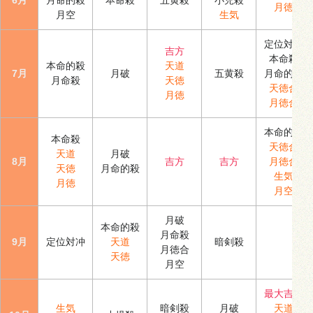
月徳
月空
生気
定位対冲
吉方
本命殺
本命的殺
天道
7月
月破
五黄殺
月命的殺
月命殺
天徳
天徳合
月徳
月徳合
本命的殺
本命殺
天徳合
天道
月破
8月
吉方
吉方
月徳合
天徳
月命的殺
生気
月徳
月空
月破
本命的殺
月命殺
9月
定位対冲
天道
暗剣殺
月徳合
天徳
月空
最大吉方
生気
暗剣殺
月破
天道