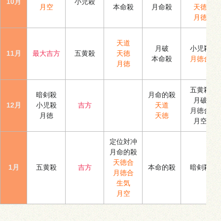
10月
小児殺
月空
本命殺
月命殺
天徳
月徳
天道
月破
小児殺
11月
最大吉方
五黄殺
天徳
本命殺
月徳合
月徳
五黄殺
暗剣殺
月命的殺
月破
12月
小児殺
吉方
天道
月徳合
月徳
天徳
月空
定位対冲
月命的殺
天徳合
1月
五黄殺
吉方
本命的殺
暗剣殺
月徳合
生気
月空