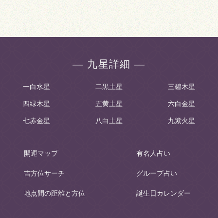
― 九星詳細 ―
一白水星
二黒土星
三碧木星
四緑木星
五黄土星
六白金星
七赤金星
八白土星
九紫火星
開運マップ
有名人占い
吉方位サーチ
グループ占い
地点間の距離と方位
誕生日カレンダー