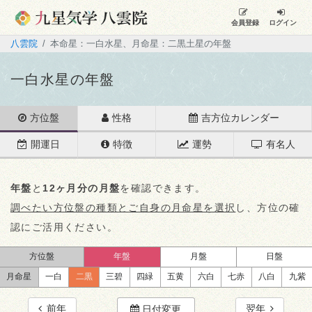
会員登録
ログイン
八雲院
本命星：一白水星、月命星：二黒土星の年盤
一白水星の年盤
方位盤
性格
吉方位カレンダー
開運日
特徴
運勢
有名人
年盤
と
12ヶ月分の月盤
を確認できます。
調べたい方位盤の種類とご自身の月命星を選択
し、方位の確
認にご活用ください。
方位盤
年盤
月盤
日盤
月命星
一白
二黒
三碧
四緑
五黄
六白
七赤
八白
九紫
前年
翌年
日付変更