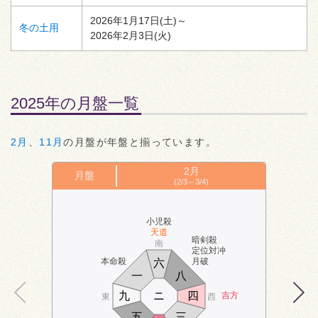
2026年1月17日(土)～
冬の土用
2026年2月3日(火)
2025年の月盤一覧
2月
、
11月
の月盤が年盤と揃っています。
2月
月盤
(2/3～3/4)
小児殺
天道
暗剣殺
南
定位対冲
本命殺
月破
六
一
八
九
ニ
四
吉方
東
西
五
三