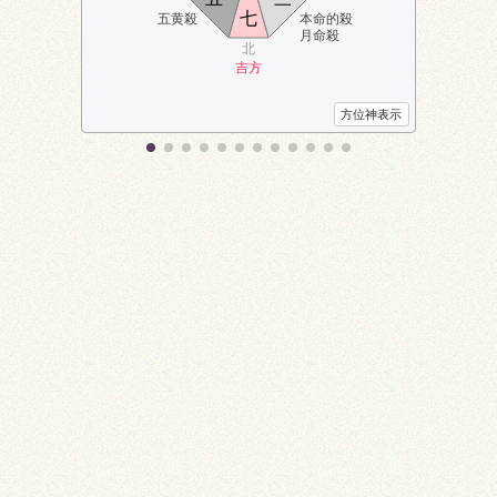
七
五黄殺
本命的殺
月命殺
北
吉方
方位神表示