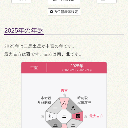
方位盤表示設定
2025年の年盤
2025年は二黒土星が中宮の年です。
最大吉方は
西
です。吉方は
南、北
です。
2025年
年盤
(2025/2/3～2026/2/3)
吉方
南
本命殺
暗剣殺
月命的殺
定位対冲
六
一
八
九
ニ
四
最大吉方
東
西
五
三