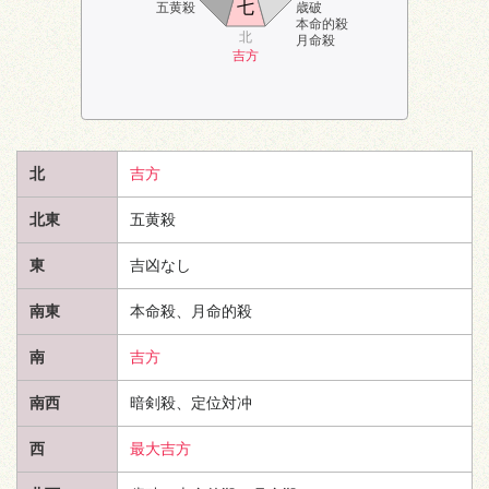
七
五黄殺
歳破
本命的殺
北
月命殺
吉方
北
吉方
北東
五黄殺
東
吉凶なし
南東
本命殺、月命的殺
南
吉方
南西
暗剣殺、定位対冲
西
最大吉方