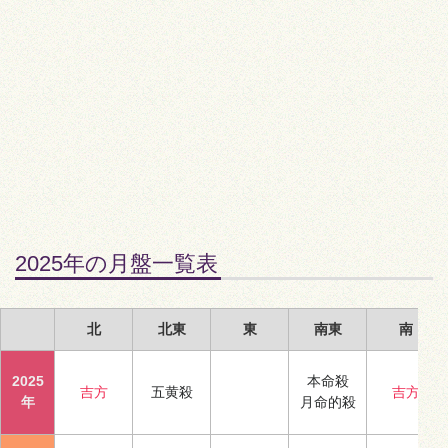
2025年の月盤一覧表
北
北東
東
南東
南
2025
本命殺
吉方
五黄殺
吉方
年
月命的殺