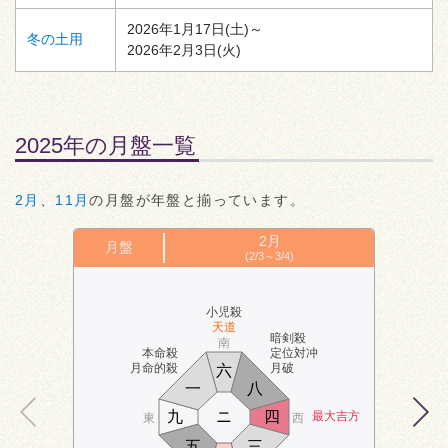
2026年1月17日(土)～
冬の土用
2026年2月3日(火)
2025年の月盤一覧
2月
、
11月
の月盤が年盤と揃っています。
2月
月盤
(2/3～3/4)
小児殺
天道
暗剣殺
南
本命殺
定位対冲
月命的殺
月破
六
一
八
九
ニ
四
最大吉方
東
西
五
三