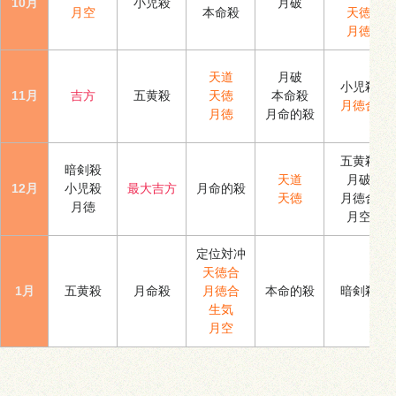
10月
小児殺
月破
月空
本命殺
天徳
月徳
天道
月破
小児殺
11月
吉方
五黄殺
天徳
本命殺
月徳合
月徳
月命的殺
五黄殺
暗剣殺
天道
月破
12月
小児殺
最大吉方
月命的殺
天徳
月徳合
月徳
月空
定位対冲
天徳合
1月
五黄殺
月命殺
月徳合
本命的殺
暗剣殺
生気
月空