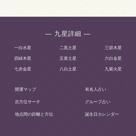
― 九星詳細 ―
一白水星
二黒土星
三碧木星
四緑木星
五黄土星
六白金星
七赤金星
八白土星
九紫火星
開運マップ
有名人占い
吉方位サーチ
グループ占い
地点間の距離と方位
誕生日カレンダー