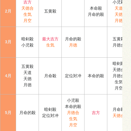
吉方
小児殺
天徳合
本命殺
天道
2月
五黄殺
生気
月命的殺
天徳
月空
月徳
暗剣殺
最大吉方
月命的殺
五黄殺
3月
小児殺
生気
月徳
月徳合
暗剣殺
五黄殺
天徳合
天道
4月
月命殺
定位対冲
本命的殺
月徳合
天徳
生気
月徳
月空
小児殺
本命的殺
暗剣殺
月命殺
5月
月命的殺
月徳合
吉方
定位対冲
天徳合
生気
月空