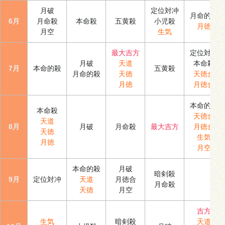
月破
定位対冲
月命的殺
6月
月命殺
本命殺
五黄殺
小児殺
月徳
月空
生気
最大吉方
定位対冲
月破
天道
本命殺
7月
本命的殺
五黄殺
月命的殺
天徳
天徳合
月徳
月徳合
本命的殺
本命殺
天徳合
天道
8月
月破
月命殺
最大吉方
月徳合
天徳
生気
月徳
月空
本命的殺
月破
暗剣殺
9月
定位対冲
天道
月徳合
月命殺
天徳
月空
吉方
生気
暗剣殺
天道