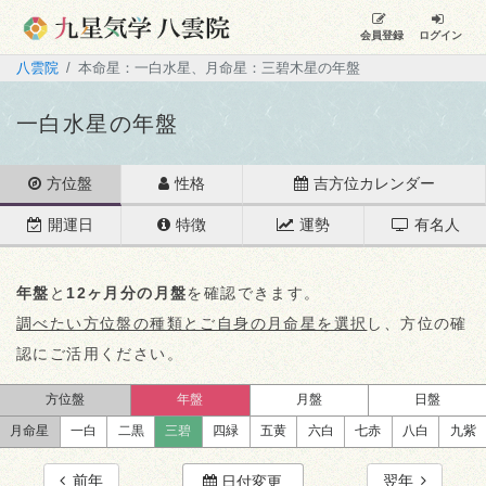
会員登録
ログイン
八雲院
本命星：一白水星、月命星：三碧木星の年盤
一白水星の年盤
方位盤
性格
吉方位カレンダー
開運日
特徴
運勢
有名人
年盤
と
12ヶ月分の月盤
を確認できます。
調べたい方位盤の種類とご自身の月命星を選択
し、方位の確
認にご活用ください。
方位盤
年盤
月盤
日盤
月命星
一白
二黒
三碧
四緑
五黄
六白
七赤
八白
九紫
前年
翌年
日付変更