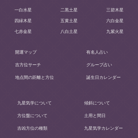
一白水星
二黒土星
三碧木星
四緑木星
五黄土星
六白金星
七赤金星
八白土星
九紫火星
開運マップ
有名人占い
吉方位サーチ
グループ占い
地点間の距離と方位
誕生日カレンダー
九星気学について
傾斜について
方位盤について
土用と間日
吉凶方位の種類
九星気学カレンダー