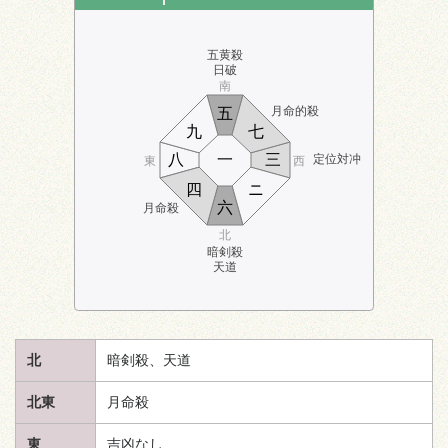
五黄殺
日破
南
月命的殺
五
九
七
八
一
三
定位対冲
東
西
四
ニ
六
月命殺
北
暗剣殺
天道
北
暗剣殺、
天道
北東
月命殺
東
吉凶なし