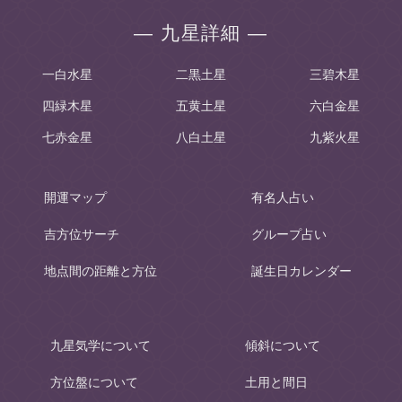
― 九星詳細 ―
一白水星
二黒土星
三碧木星
四緑木星
五黄土星
六白金星
七赤金星
八白土星
九紫火星
開運マップ
有名人占い
吉方位サーチ
グループ占い
地点間の距離と方位
誕生日カレンダー
九星気学について
傾斜について
方位盤について
土用と間日