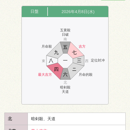
日盤
2026年4月8日(水)
五黄殺
日破
南
月命殺
吉方
五
九
七
八
一
三
定位対冲
東
西
四
ニ
六
最大吉方
月命的殺
北
暗剣殺
天道
北
暗剣殺、
天道