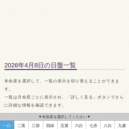
2026年4月8日の日盤一覧
本命星を選択して、一覧の表示を切り替えることができま
す。
一覧は月命星ごとに表示され、「詳しく見る」ボタンでさら
に詳細な情報を確認できます。
▼本命星を選択してください▼
一白
二黒
三碧
四緑
五黄
六白
七赤
八白
九紫