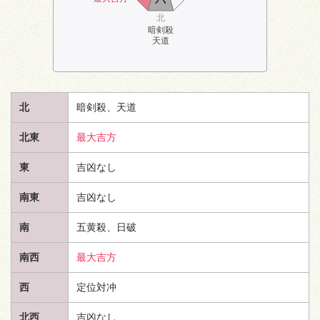
北
暗剣殺
天道
北
暗剣殺、
天道
北東
最大吉方
東
吉凶なし
南東
吉凶なし
南
五黄殺、日破
南西
最大吉方
西
定位対冲
北西
吉凶なし