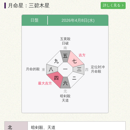
月命星：三碧木星
詳しく見る
日盤
2026年4月8日(水)
五黄殺
日破
南
吉方
五
九
七
定位対冲
八
一
三
月命的殺
東
西
月命殺
四
ニ
六
最大吉方
北
暗剣殺
天道
北
暗剣殺、
天道