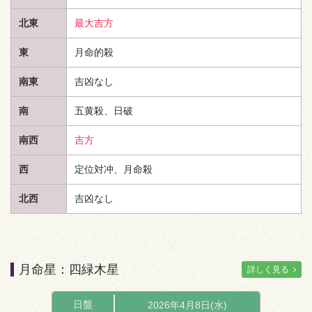
北東
最大吉方
東
月命的殺
南東
吉凶なし
南
五黄殺、日破
南西
吉方
西
定位対冲、月命殺
北西
吉凶なし
月命星：四緑木星
詳しく見る
日盤
2026年4月8日(水)