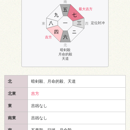
南
最大吉方
五
九
七
八
一
三
定位対冲
東
西
四
ニ
六
吉方
北
暗剣殺
月命的殺
天道
北
暗剣殺、月命的殺、
天道
北東
吉方
東
吉凶なし
南東
吉凶なし
南
五黄殺、日破、月命殺