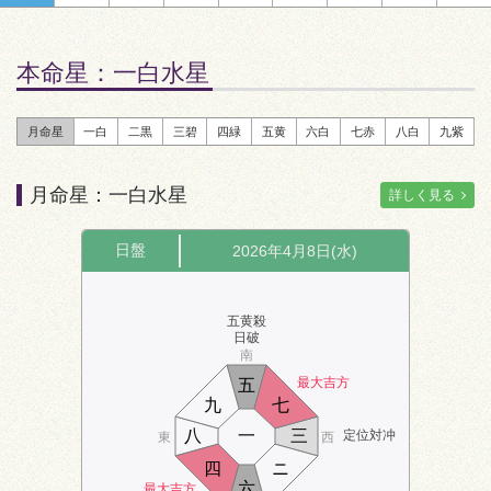
本命星：
一白水星
月命星
一白
二黒
三碧
四緑
五黄
六白
七赤
八白
九紫
月命星：一白水星
詳しく見る
日盤
2026年4月8日(水)
五黄殺
日破
南
最大吉方
五
九
七
八
一
三
定位対冲
東
西
四
ニ
六
最大吉方