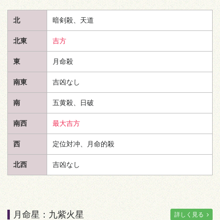
北
暗剣殺、
天道
北東
吉方
東
月命殺
南東
吉凶なし
南
五黄殺、日破
南西
最大吉方
西
定位対冲、月命的殺
北西
吉凶なし
月命星：九紫火星
詳しく見る