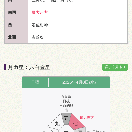
南西
最大吉方
西
定位対冲
北西
吉凶なし
月命星：六白金星
詳しく見る
日盤
2026年4月8日(水)
五黄殺
日破
月命的殺
南
最大吉方
五
九
七
八
一
三
定位対冲