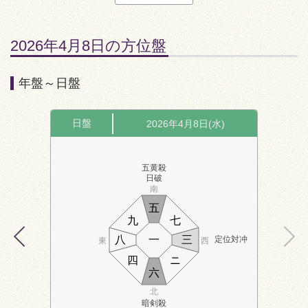
2026年4月8日の方位盤
年盤～日盤
日盤
2026年4月8日(水)
五黄殺
日破
南
五
九
七
八
一
三
定位対冲
東
西
四
ニ
六
北
暗剣殺