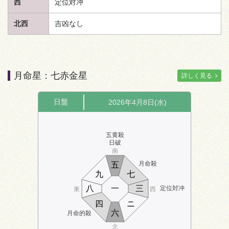
西
定位対冲
北西
吉凶なし
月命星：七赤金星
詳しく見る
日盤
2026年4月8日(水)
五黄殺
日破
南
月命殺
五
九
七
八
一
三
定位対冲
東
西
四
ニ
六
月命的殺
北