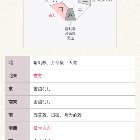
東
西
四
ニ
六
吉方
北
暗剣殺
月命殺
天道
北
暗剣殺、月命殺、
天道
北東
吉方
東
吉凶なし
南東
吉凶なし
南
五黄殺、日破、月命的殺
南西
最大吉方