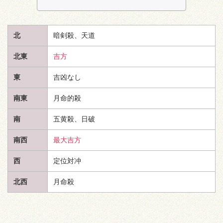
北
暗剣殺、
天道
北東
吉方
東
吉凶なし
南東
月命的殺
南
五黄殺、日破
南西
最大吉方
西
定位対冲
北西
月命殺