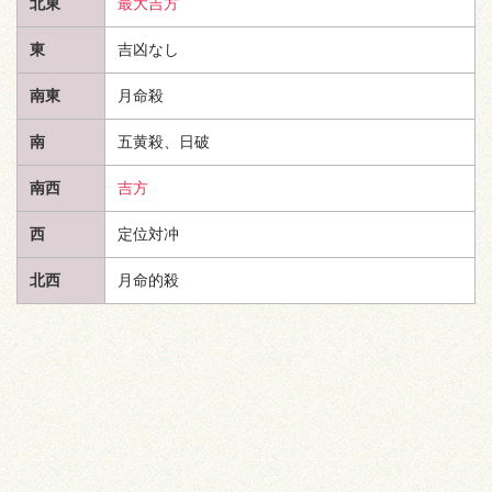
北東
最大吉方
東
吉凶なし
南東
月命殺
南
五黄殺、日破
南西
吉方
西
定位対冲
北西
月命的殺