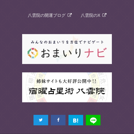
八雲院の開運ブログ
八雲院のX