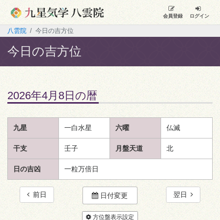
会員登録
ログイン
八雲院
今日の吉方位
今日の吉方位
2026年4月8日の暦
九星
一白水星
六曜
仏滅
干支
壬子
月盤天道
北
日の吉凶
一粒万倍日
前日
翌日
日付変更
方位盤表示設定