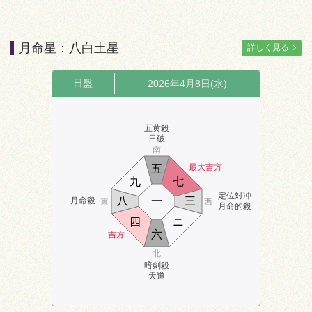
月命星：八白土星
詳しく見る
日盤
2026年4月8日(水)
五黄殺
日破
南
最大吉方
五
九
七
定位対冲
八
一
三
月命殺
東
西
月命的殺
四
ニ
六
吉方
北
暗剣殺
天道