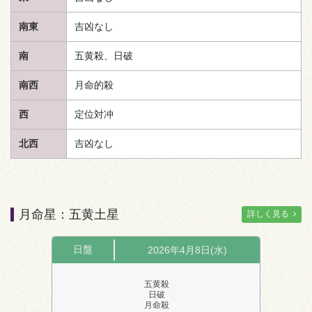
南東
吉凶なし
南
五黄殺、日破
南西
月命的殺
西
定位対冲
北西
吉凶なし
月命星：五黄土星
詳しく見る
日盤
2026年4月8日(水)
五黄殺
日破
月命殺