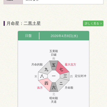
月命星：二黒土星
詳しく見る
日盤
2026年4月8日(水)
五黄殺
日破
南
月命的殺
最大吉方
五
九
七
八
一
三
定位対冲
東
西
四
ニ
六
吉方
月命殺
北
暗剣殺
天道