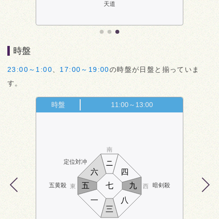
天道
時盤
23:00～1:00
、
17:00～19:00
の時盤が日盤と揃っていま
す。
時盤
11:00～13:00
南
定位対冲
ニ
六
四
五
七
九
五黄殺
暗剣殺
東
西
一
八
三