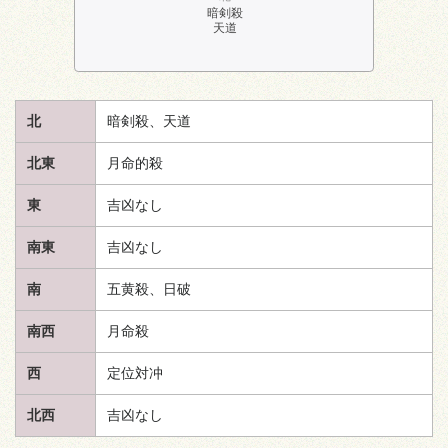
暗剣殺
天道
北
暗剣殺、
天道
北東
月命的殺
東
吉凶なし
南東
吉凶なし
南
五黄殺、日破
南西
月命殺
西
定位対冲
北西
吉凶なし