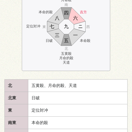
南
本命的殺
吉方
四
八
六
七
九
ニ
定位対冲
東
西
三
一
五
日破
本命殺
北
五黄殺
月命的殺
天道
北
五黄殺、月命的殺、
天道
北東
日破
東
定位対冲
南東
本命的殺