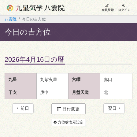
会員登録
ログイン
八雲院
今日の吉方位
今日の吉方位
2026年4月16日の暦
九星
九紫火星
六曜
赤口
干支
庚申
月盤天道
北
前日
翌日
日付変更
方位盤表示設定