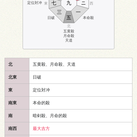
七
九
ニ
定位対冲
東
西
三
一
五
日破
本命殺
北
五黄殺
月命殺
天道
北
五黄殺、月命殺、
天道
北東
日破
東
定位対冲
南東
本命的殺
南
暗剣殺、月命的殺
南西
最大吉方