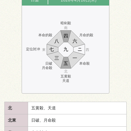
2026年4月16日(木)
暗剣殺
南
本命的殺
月命的殺
四
八
六
七
九
ニ
定位対冲
東
西
三
一
五
日破
本命殺
月命殺
北
五黄殺
天道
北
五黄殺、
天道
北東
日破、月命殺