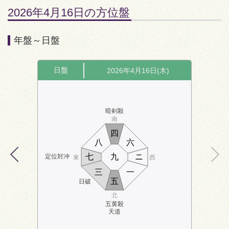
2026年4月16日の方位盤
年盤～日盤
日盤
2026年4月16日(木)
暗剣殺
南
四
八
六
七
九
ニ
定位対冲
東
西
三
一
五
日破
北
五黄殺
天道