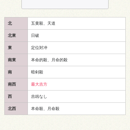
北
五黄殺、
天道
北東
日破
東
定位対冲
南東
本命的殺、月命的殺
南
暗剣殺
南西
最大吉方
西
吉凶なし
北西
本命殺、月命殺