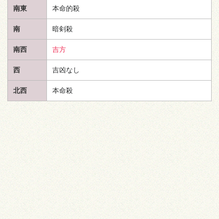
南東
本命的殺
南
暗剣殺
南西
吉方
西
吉凶なし
北西
本命殺