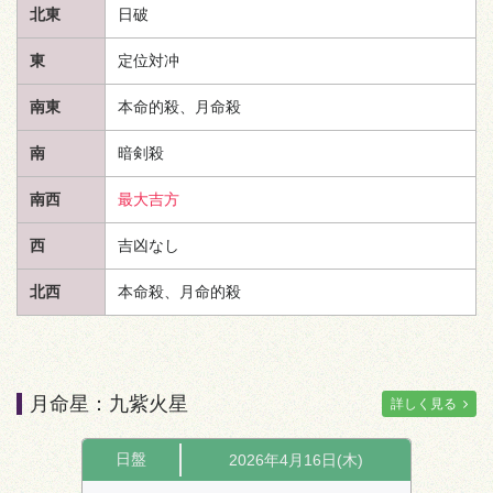
北東
日破
東
定位対冲
南東
本命的殺、月命殺
南
暗剣殺
南西
最大吉方
西
吉凶なし
北西
本命殺、月命的殺
月命星：九紫火星
詳しく見る
日盤
2026年4月16日(木)