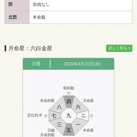
西
吉凶なし
北西
本命殺
月命星：六白金星
詳しく見る
日盤
2026年4月16日(木)
暗剣殺
南
本命的殺
月命殺
四
八
六
七
九
ニ
定位対冲
東
西
三
一
五
日破
本命殺
月命的殺