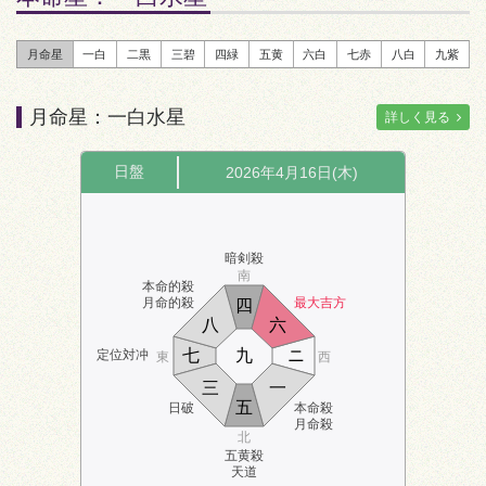
月命星
一白
二黒
三碧
四緑
五黄
六白
七赤
八白
九紫
月命星：一白水星
詳しく見る
日盤
2026年4月16日(木)
暗剣殺
南
本命的殺
月命的殺
最大吉方
四
八
六
七
九
ニ
定位対冲
東
西
三
一
五
日破
本命殺
月命殺
北
五黄殺
天道