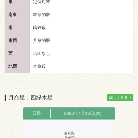
東
定位対冲
南東
本命的殺
南
暗剣殺
南西
月命的殺
西
吉凶なし
北西
本命殺
月命星：四緑木星
詳しく見る
日盤
2026年4月16日(木)
暗剣殺
月命殺