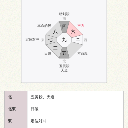
暗剣殺
南
本命的殺
吉方
四
八
六
七
九
ニ
定位対冲
東
西
三
一
五
日破
本命殺
北
五黄殺
天道
北
五黄殺、
天道
北東
日破
東
定位対冲