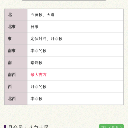
北
五黄殺、
天道
北東
日破
東
定位対冲、月命殺
南東
本命的殺
南
暗剣殺
南西
最大吉方
西
月命的殺
北西
本命殺
月命星：八白土星
詳しく見る