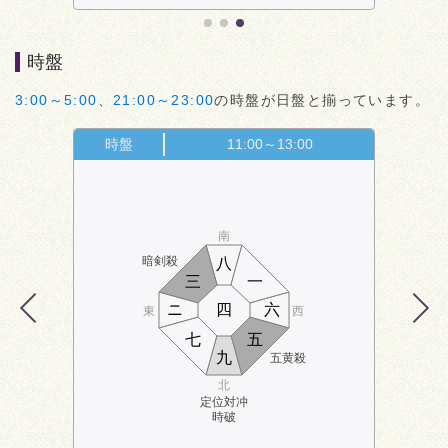
時盤
3:00～5:00
、
21:00～23:00
の時盤が日盤と揃っています。
時盤
11:00～13:00
南
暗剣殺
八
三
一
ニ
四
六
東
西
七
五
九
五黄殺
北
定位対冲
時破