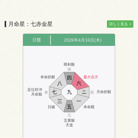
月命星：七赤金星
詳しく見る
日盤
2026年4月16日(木)
暗剣殺
南
本命的殺
最大吉方
四
八
六
定位対冲
七
九
ニ
月命的殺
東
西
月命殺
三
一
五
日破
本命殺
北
五黄殺
天道