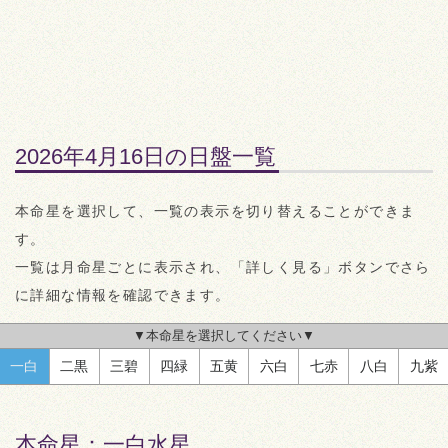
2026年4月16日の日盤一覧
本命星を選択して、一覧の表示を切り替えることができま
す。
一覧は月命星ごとに表示され、「詳しく見る」ボタンでさら
に詳細な情報を確認できます。
▼本命星を選択してください▼
一白
二黒
三碧
四緑
五黄
六白
七赤
八白
九紫
本命星：
一白水星