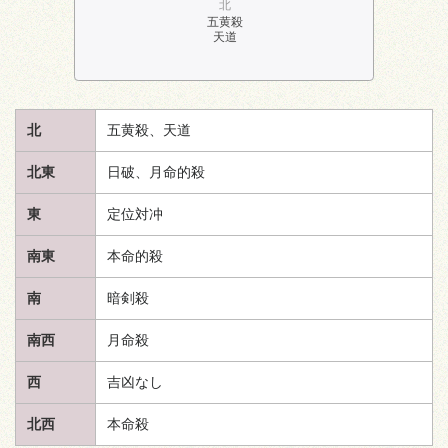
北
五黄殺
天道
北
五黄殺、
天道
北東
日破、月命的殺
東
定位対冲
南東
本命的殺
南
暗剣殺
南西
月命殺
西
吉凶なし
北西
本命殺