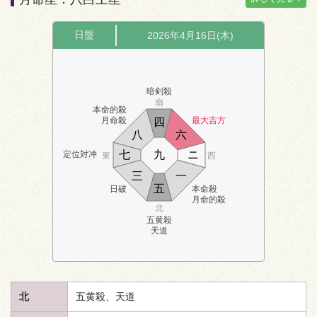
日盤
2026年4月16日(木)
暗剣殺
南
本命的殺
月命殺
最大吉方
四
八
六
七
九
ニ
定位対冲
東
西
三
一
五
日破
本命殺
月命的殺
北
五黄殺
天道
北
五黄殺、
天道