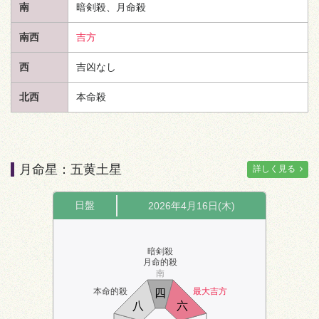
南
暗剣殺、月命殺
南西
吉方
西
吉凶なし
北西
本命殺
月命星：五黄土星
詳しく見る
日盤
2026年4月16日(木)
暗剣殺
月命的殺
南
本命的殺
最大吉方
四
八
六