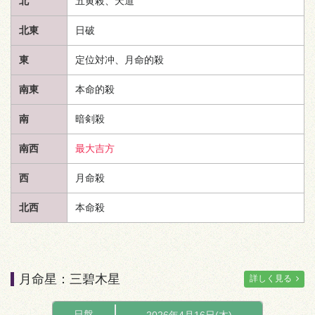
北
五黄殺、
天道
北東
日破
東
定位対冲、月命的殺
南東
本命的殺
南
暗剣殺
南西
最大吉方
西
月命殺
北西
本命殺
月命星：三碧木星
詳しく見る
日盤