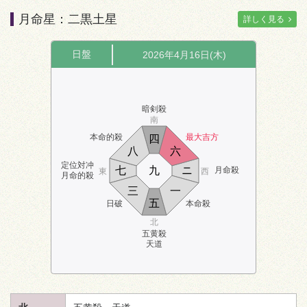
月命星：二黒土星
詳しく見る
日盤
2026年4月16日(木)
暗剣殺
南
本命的殺
最大吉方
四
八
六
定位対冲
七
九
ニ
月命殺
東
西
月命的殺
三
一
五
日破
本命殺
北
五黄殺
天道