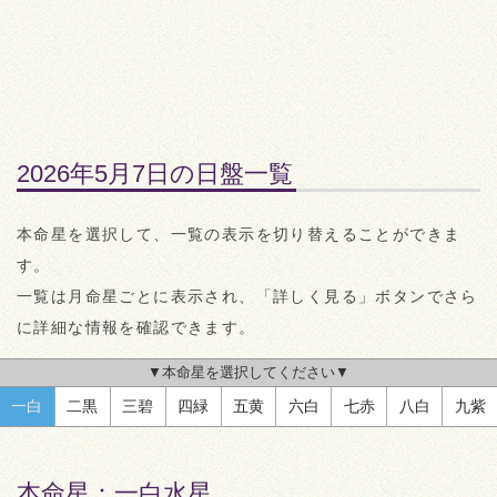
2026年5月7日の日盤一覧
本命星を選択して、一覧の表示を切り替えることができま
す。
一覧は月命星ごとに表示され、「詳しく見る」ボタンでさら
に詳細な情報を確認できます。
▼本命星を選択してください▼
一白
二黒
三碧
四緑
五黄
六白
七赤
八白
九紫
本命星：
一白水星