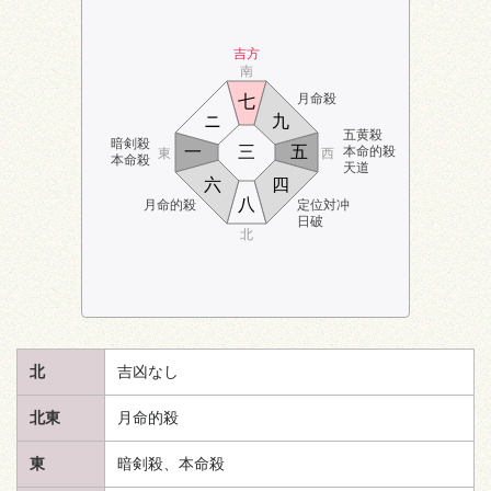
吉方
南
月命殺
七
ニ
九
五黄殺
暗剣殺
一
三
五
本命的殺
東
西
本命殺
天道
六
四
八
月命的殺
定位対冲
日破
北
北
吉凶なし
北東
月命的殺
東
暗剣殺、本命殺