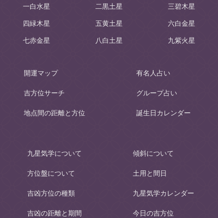
一白水星
二黒土星
三碧木星
四緑木星
五黄土星
六白金星
七赤金星
八白土星
九紫火星
開運マップ
有名人占い
吉方位サーチ
グループ占い
地点間の距離と方位
誕生日カレンダー
九星気学について
傾斜について
方位盤について
土用と間日
吉凶方位の種類
九星気学カレンダー
吉凶の距離と期間
今日の吉方位