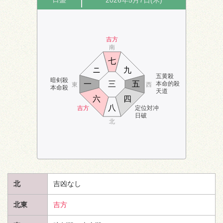
2026年5月7日(木)
吉方
南
七
ニ
九
五黄殺
暗剣殺
一
三
五
本命的殺
東
西
本命殺
天道
六
四
八
吉方
定位対冲
日破
北
北
吉凶なし
北東
吉方