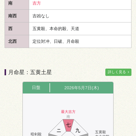
南
吉方
南西
吉凶なし
西
五黄殺、本命的殺、
天道
北西
定位対冲、日破、月命殺
月命星：五黄土星
詳しく見る
日盤
2026年5月7日(木)
最大吉方
南
七
ニ
九
五黄殺
暗剣殺