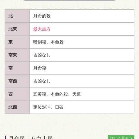
北
月命的殺
北東
最大吉方
東
暗剣殺、本命殺
南東
吉凶なし
南
月命殺
南西
吉凶なし
西
五黄殺、本命的殺、
天道
北西
定位対冲、日破
月命星：八白土星
詳しく見る