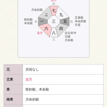
南
月命的殺
七
ニ
九
五黄殺
暗剣殺
一
三
五
本命的殺
東
西
本命殺
天道
六
四
八
吉方
定位対冲
日破
北
月命殺
北
吉凶なし
北東
吉方
東
暗剣殺、本命殺
南東
月命的殺