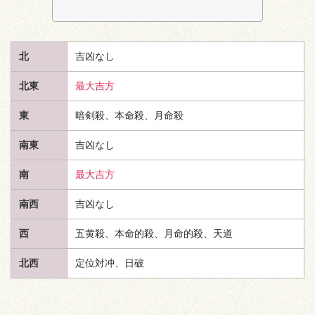
北
吉凶なし
北東
最大吉方
東
暗剣殺、本命殺、月命殺
南東
吉凶なし
南
最大吉方
南西
吉凶なし
西
五黄殺、本命的殺、月命的殺、
天道
北西
定位対冲、日破