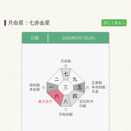
月命星：七赤金星
詳しく見る
日盤
2026年5月7日(木)
月命殺
南
七
ニ
九
五黄殺
暗剣殺
一
三
五
本命的殺
東
西
本命殺
天道
六
四
八
最大吉方
定位対冲
日破
北
月命的殺