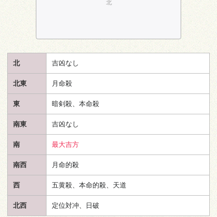
北
北
吉凶なし
北東
月命殺
東
暗剣殺、本命殺
南東
吉凶なし
南
最大吉方
南西
月命的殺
西
五黄殺、本命的殺、
天道
北西
定位対冲、日破