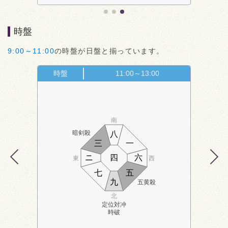
時盤
9:00～11:00
の時盤が日盤と揃っています。
時盤
11:00～13:00
南
暗剣殺
八
三
一
ニ
四
六
東
西
七
五
九
五黄殺
北
定位対冲
時破