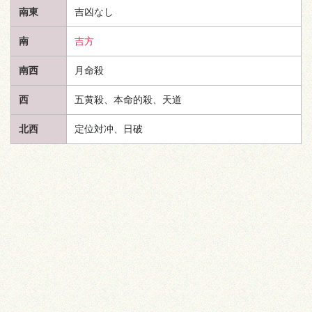
南東
吉凶なし
南
吉方
南西
月命殺
西
五黄殺、本命的殺、
天道
北西
定位対冲、日破