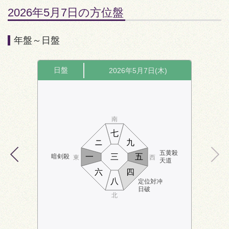
2026年5月7日の方位盤
年盤～日盤
日盤
2026年5月7日(木)
南
七
ニ
九
五黄殺
一
三
五
暗剣殺
東
西
天道
六
四
八
定位対冲
日破
北