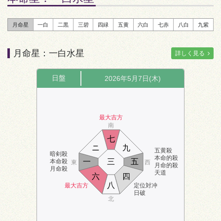
月命星
一白
二黒
三碧
四緑
五黄
六白
七赤
八白
九紫
月命星：一白水星
詳しく見る
日盤
2026年5月7日(木)
最大吉方
南
七
ニ
九
五黄殺
暗剣殺
本命的殺
一
三
五
本命殺
東
西
月命的殺
月命殺
天道
六
四
八
最大吉方
定位対冲
日破
北