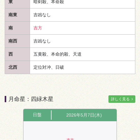
東
暗剣殺、本命殺
南東
吉凶なし
南
吉方
南西
吉凶なし
西
五黄殺、本命的殺、
天道
北西
定位対冲、日破
月命星：四緑木星
詳しく見る
日盤
2026年5月7日(木)
吉方