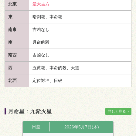
北東
最大吉方
東
暗剣殺、本命殺
南東
吉凶なし
南
月命的殺
南西
吉凶なし
西
五黄殺、本命的殺、
天道
北西
定位対冲、日破
月命星：九紫火星
詳しく見る
日盤
2026年5月7日(木)