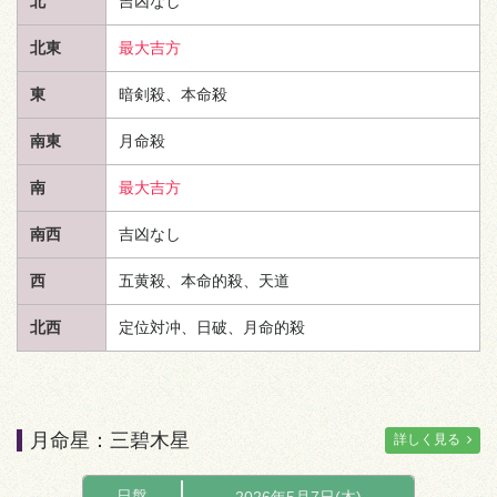
北
吉凶なし
北東
最大吉方
東
暗剣殺、本命殺
南東
月命殺
南
最大吉方
南西
吉凶なし
西
五黄殺、本命的殺、
天道
北西
定位対冲、日破、月命的殺
月命星：三碧木星
詳しく見る
日盤