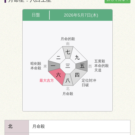
日盤
2026年5月7日(木)
月命的殺
南
七
ニ
九
五黄殺
暗剣殺
一
三
五
本命的殺
東
西
本命殺
天道
六
四
八
最大吉方
定位対冲
日破
北
月命殺
北
月命殺