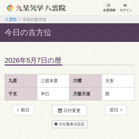
会員登録
ログイン
八雲院
今日の吉方位
今日の吉方位
2026年5月7日の暦
九星
三碧木星
六曜
大安
干支
辛巳
月盤天道
西
前日
翌日
日付変更
方位盤表示設定