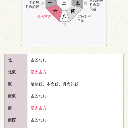
本命的殺
一
三
五
本命殺
東
西
月命殺
月命的殺
天道
六
四
八
最大吉方
定位対冲
日破
北
北
吉凶なし
北東
最大吉方
東
暗剣殺、本命殺、月命的殺
南東
吉凶なし
南
最大吉方
南西
吉凶なし