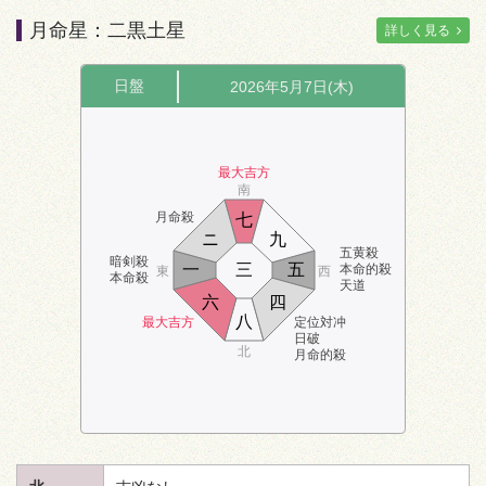
月命星：二黒土星
詳しく見る
日盤
2026年5月7日(木)
最大吉方
南
月命殺
七
ニ
九
五黄殺
暗剣殺
一
三
五
本命的殺
東
西
本命殺
天道
六
四
八
最大吉方
定位対冲
日破
北
月命的殺