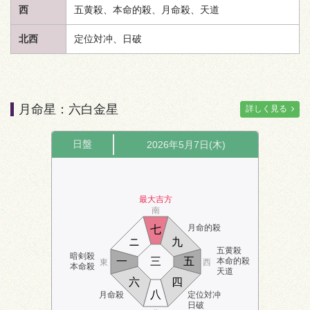
西
五黄殺、本命的殺、月命殺、
天道
北西
定位対冲、日破
月命星：六白金星
詳しく見る
日盤
2026年5月7日(木)
最大吉方
南
月命的殺
七
ニ
九
五黄殺
暗剣殺
一
三
五
本命的殺
東
西
本命殺
天道
六
四
八
月命殺
定位対冲
日破