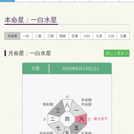
本命星：
一白水星
月命星
一白
二黒
三碧
四緑
五黄
六白
七赤
八白
九紫
月命星：一白水星
詳しく見る
日盤
2026年6月13日(土)
南
本命殺
暗剣殺
月命殺
八
三
一
ニ
四
六
最大吉方
東
西
七
五
九
本命的殺
五黄殺