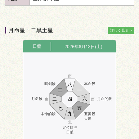
月命星：二黒土星
詳しく見る
日盤
2026年6月13日(土)
南
暗剣殺
本命殺
八
三
一
ニ
四
六
月命殺
月命的殺
東
西
七
五
九
本命的殺
五黄殺
天道
北
定位対冲
日破