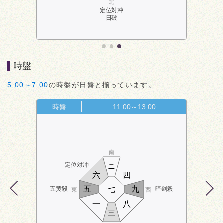
北
定位対冲
日破
時盤
5:00～7:00
の時盤が日盤と揃っています。
時盤
11:00～13:00
南
定位対冲
ニ
六
四
五
七
九
五黄殺
暗剣殺
東
西
一
八
三