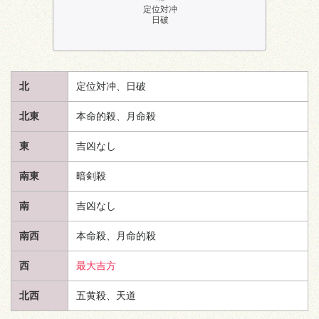
定位対冲
日破
北
定位対冲、日破
北東
本命的殺、月命殺
東
吉凶なし
南東
暗剣殺
南
吉凶なし
南西
本命殺、月命的殺
西
最大吉方
北西
五黄殺、
天道