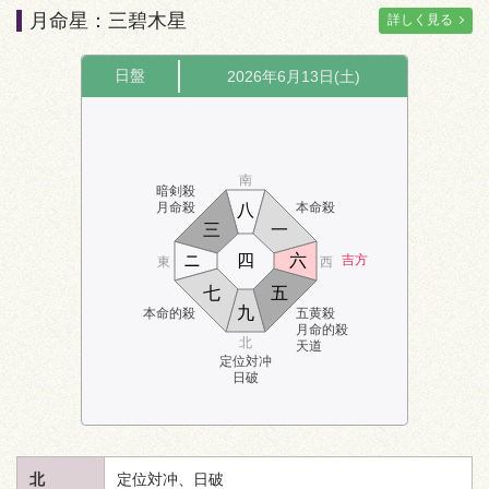
月命星：三碧木星
詳しく見る
日盤
2026年6月13日(土)
南
暗剣殺
月命殺
本命殺
八
三
一
ニ
四
六
吉方
東
西
七
五
九
本命的殺
五黄殺
月命的殺
北
天道
定位対冲
日破
北
定位対冲、日破