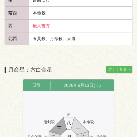
南西
本命殺
西
最大吉方
北西
五黄殺、月命殺、
天道
月命星：六白金星
詳しく見る
日盤
2026年6月13日(土)
南
暗剣殺
本命殺
八
三
一
ニ
四
六
月命的殺
月命殺