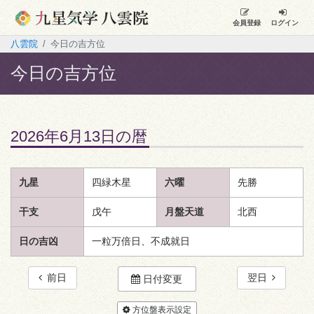
会員登録
ログイン
八雲院
今日の吉方位
今日の吉方位
2026年6月13日の暦
九星
四緑木星
六曜
先勝
干支
戊午
月盤天道
北西
日の吉凶
一粒万倍日、不成就日
前日
翌日
日付変更
方位盤表示設定