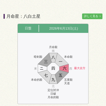
月命星：八白土星
詳しく見る
日盤
2026年6月13日(土)
月命殺
南
暗剣殺
本命殺
八
三
一
ニ
四
六
最大吉方
東
西
七
五
九
本命的殺
五黄殺
天道
北
定位対冲
日破
月命的殺