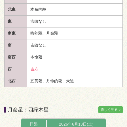
北東
本命的殺
東
吉凶なし
南東
暗剣殺、月命殺
南
吉凶なし
南西
本命殺
西
吉方
北西
五黄殺、月命的殺、
天道
月命星：四緑木星
詳しく見る
日盤
2026年6月13日(土)