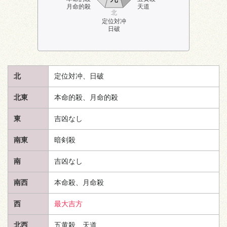
月命的殺
天道
北
定位対冲
日破
北
定位対冲、日破
北東
本命的殺、月命的殺
東
吉凶なし
南東
暗剣殺
南
吉凶なし
南西
本命殺、月命殺
西
最大吉方
北西
五黄殺、
天道