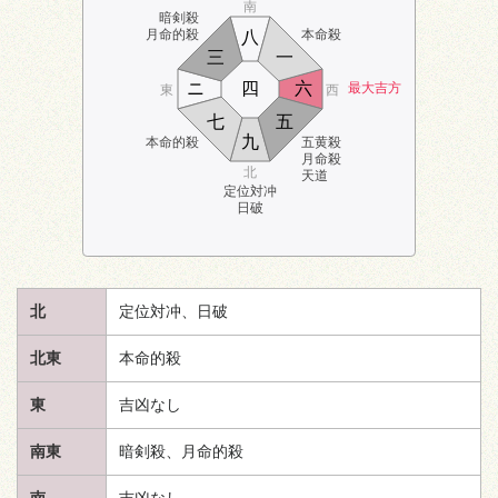
南
暗剣殺
月命的殺
本命殺
八
三
一
ニ
四
六
最大吉方
東
西
七
五
九
本命的殺
五黄殺
月命殺
北
天道
定位対冲
日破
北
定位対冲、日破
北東
本命的殺
東
吉凶なし
南東
暗剣殺、月命的殺
南
吉凶なし