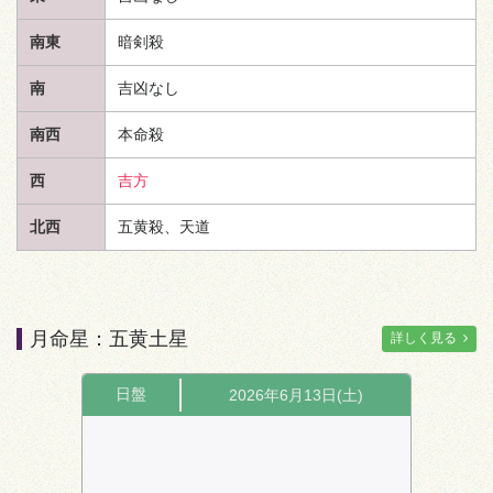
南東
暗剣殺
南
吉凶なし
南西
本命殺
西
吉方
北西
五黄殺、
天道
月命星：五黄土星
詳しく見る
日盤
2026年6月13日(土)