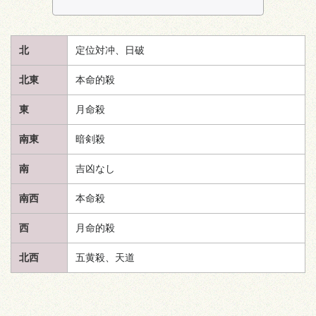
北
定位対冲、日破
北東
本命的殺
東
月命殺
南東
暗剣殺
南
吉凶なし
南西
本命殺
西
月命的殺
北西
五黄殺、
天道