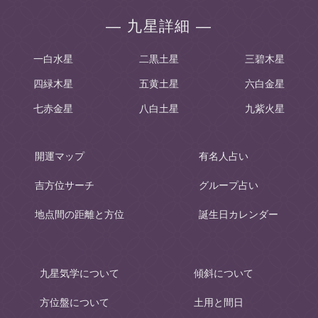
― 九星詳細 ―
一白水星
二黒土星
三碧木星
四緑木星
五黄土星
六白金星
七赤金星
八白土星
九紫火星
開運マップ
有名人占い
吉方位サーチ
グループ占い
地点間の距離と方位
誕生日カレンダー
九星気学について
傾斜について
方位盤について
土用と間日