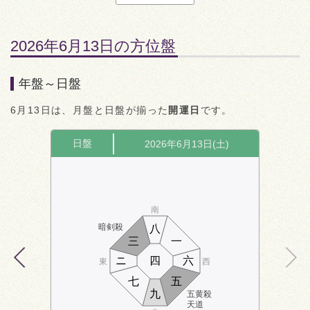
2026年6月13日の方位盤
年盤～日盤
6月13日は、月盤と日盤が揃った
開運日
です。
日盤
2026年6月13日(土)
南
暗剣殺
八
三
一
ニ
四
六
東
西
七
五
九
五黄殺
天道