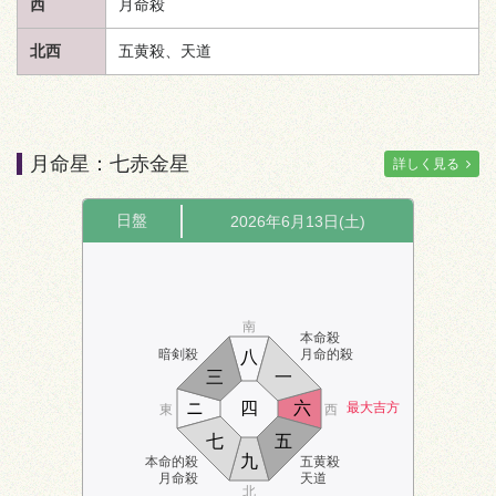
西
月命殺
北西
五黄殺、
天道
月命星：七赤金星
詳しく見る
日盤
2026年6月13日(土)
南
本命殺
暗剣殺
月命的殺
八
三
一
ニ
四
六
最大吉方
東
西
七
五
九
本命的殺
五黄殺
月命殺
天道
北