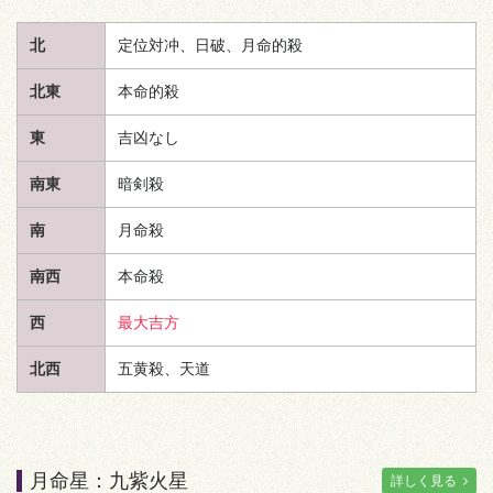
北
定位対冲、日破、月命的殺
北東
本命的殺
東
吉凶なし
南東
暗剣殺
南
月命殺
南西
本命殺
西
最大吉方
北西
五黄殺、
天道
月命星：九紫火星
詳しく見る