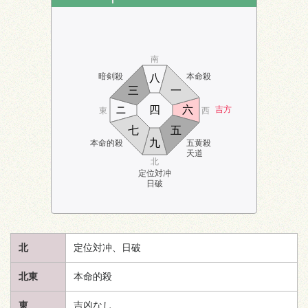
南
暗剣殺
本命殺
八
三
一
ニ
四
六
吉方
東
西
七
五
九
本命的殺
五黄殺
天道
北
定位対冲
日破
北
定位対冲、日破
北東
本命的殺
東
吉凶なし