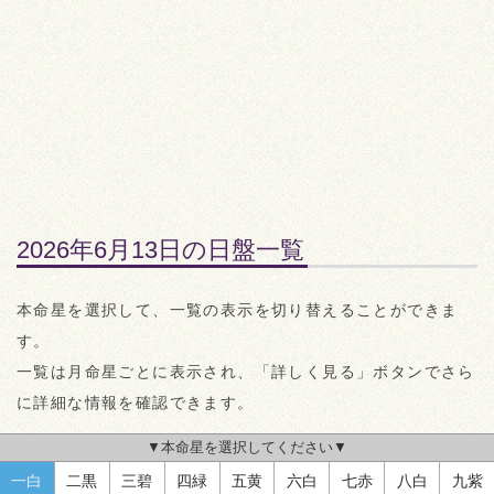
2026年6月13日の日盤一覧
本命星を選択して、一覧の表示を切り替えることができま
す。
一覧は月命星ごとに表示され、「詳しく見る」ボタンでさら
に詳細な情報を確認できます。
▼本命星を選択してください▼
一白
二黒
三碧
四緑
五黄
六白
七赤
八白
九紫