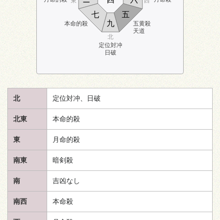
東
西
七
五
九
本命的殺
五黄殺
天道
北
定位対冲
日破
北
定位対冲、日破
北東
本命的殺
東
月命的殺
南東
暗剣殺
南
吉凶なし
南西
本命殺