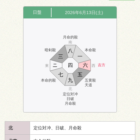
日盤
2026年6月13日(土)
月命的殺
南
暗剣殺
本命殺
八
三
一
ニ
四
六
吉方
東
西
七
五
九
本命的殺
五黄殺
天道
北
定位対冲
日破
月命殺
北
定位対冲、日破、月命殺