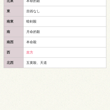
北東
本命的殺
東
吉凶なし
南東
暗剣殺
南
月命的殺
南西
本命殺
西
吉方
北西
五黄殺、
天道