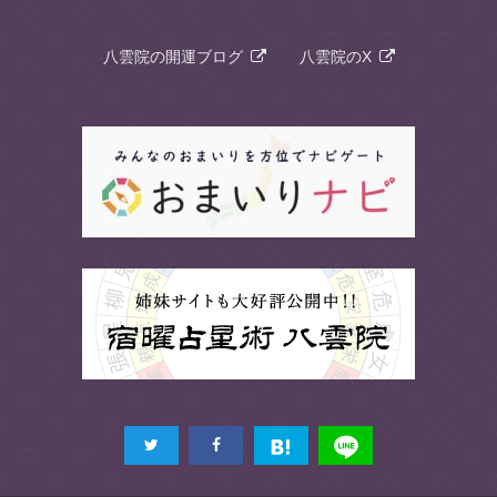
八雲院の開運ブログ
八雲院のX