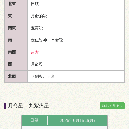
北東
日破
東
月命的殺
南東
五黄殺
南
定位対冲、本命殺
南西
吉方
西
月命殺
北西
暗剣殺、
天道
月命星：九紫火星
詳しく見る
日盤
2026年6月15日(月)