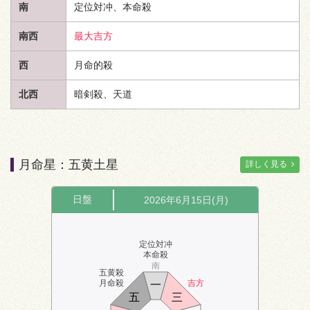
南
定位対冲、本命殺
南西
最大吉方
西
月命的殺
北西
暗剣殺、
天道
月命星：五黄土星
詳しく見る
日盤
2026年6月15日(月)
定位対冲
本命殺
南
五黄殺
月命殺
吉方
一
五
三