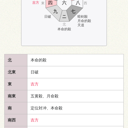
四
六
八
吉方
東
西
九
七
ニ
日破
暗剣殺
月命的殺
北
天道
本命的殺
北
本命的殺
北東
日破
東
吉方
南東
五黄殺、月命殺
南
定位対冲、本命殺
南西
吉方