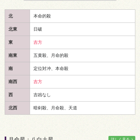
北
本命的殺
北東
日破
東
吉方
南東
五黄殺、月命的殺
南
定位対冲、本命殺
南西
吉方
西
吉凶なし
北西
暗剣殺、月命殺、
天道
月命星：八白土星
詳しく見る