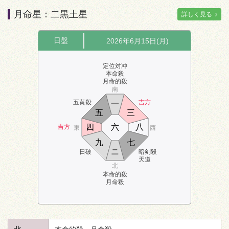
月命星：二黒土星
詳しく見る
日盤
2026年6月15日(月)
定位対冲
本命殺
月命的殺
南
五黄殺
吉方
一
五
三
四
六
八
吉方
東
西
九
七
ニ
日破
暗剣殺
天道
北
本命的殺
月命殺