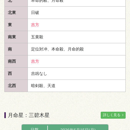
北
本命的殺、月命殺
北東
日破
東
吉方
南東
五黄殺
南
定位対冲、本命殺、月命的殺
南西
吉方
西
吉凶なし
北西
暗剣殺、
天道
月命星：三碧木星
詳しく見る
日盤