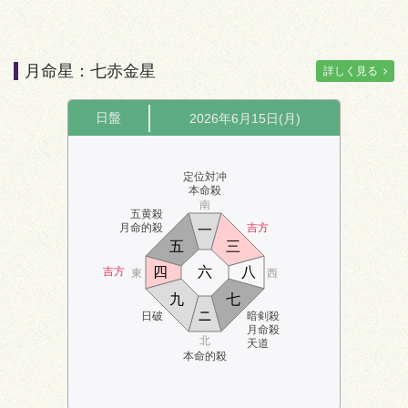
月命星：七赤金星
詳しく見る
日盤
2026年6月15日(月)
定位対冲
本命殺
南
五黄殺
月命的殺
吉方
一
五
三
四
六
八
吉方
東
西
九
七
ニ
日破
暗剣殺
月命殺
北
天道
本命的殺