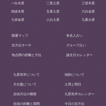
一白水星
二黒土星
三碧木星
四緑木星
五黄土星
六白金星
七赤金星
八白土星
九紫火星
開運マップ
有名人占い
吉方位サーチ
グループ占い
地点間の距離と方位
誕生日カレンダー
九星気学について
傾斜について
方位盤について
土用と間日
吉凶方位の種類
九星気学カレンダー
吉凶の距離と期間
今日の吉方位