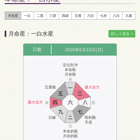
月命星
一白
二黒
三碧
四緑
五黄
六白
七赤
八白
九紫
月命星：一白水星
詳しく見る
日盤
2026年6月15日(月)
定位対冲
本命殺
月命殺
南
五黄殺
最大吉方
一
五
三
四
六
八
最大吉方
東
西
九
七
ニ
日破
暗剣殺
天道
北
本命的殺
月命的殺