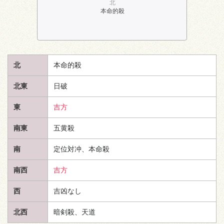
北
本命的殺
北
本命的殺
北東
日破
東
吉方
南東
五黄殺
南
定位対冲、本命殺
南西
吉方
西
吉凶なし
北西
暗剣殺、
天道