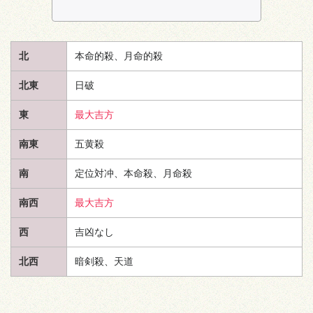
北
本命的殺、月命的殺
北東
日破
東
最大吉方
南東
五黄殺
南
定位対冲、本命殺、月命殺
南西
最大吉方
西
吉凶なし
北西
暗剣殺、
天道