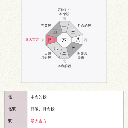
定位対冲
本命殺
南
五黄殺
月命的殺
一
五
三
四
六
八
最大吉方
東
西
九
七
ニ
日破
暗剣殺
月命殺
天道
北
本命的殺
北
本命的殺
北東
日破、月命殺
東
最大吉方