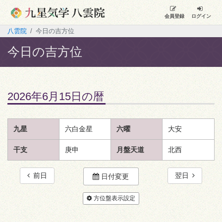
会員登録
ログイン
八雲院
今日の吉方位
今日の吉方位
2026年6月15日の暦
九星
六白金星
六曜
大安
干支
庚申
月盤天道
北西
前日
翌日
日付変更
方位盤表示設定