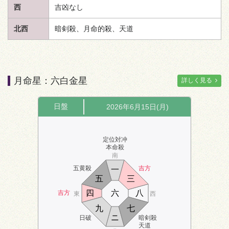
西
吉凶なし
北西
暗剣殺、月命的殺、
天道
月命星：六白金星
詳しく見る
日盤
2026年6月15日(月)
定位対冲
本命殺
南
五黄殺
吉方
一
五
三
四
六
八
吉方
東
西
九
七
ニ
日破
暗剣殺
天道