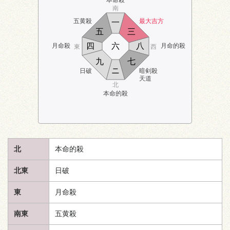
南
五黄殺
最大吉方
一
五
三
四
六
八
月命殺
月命的殺
東
西
九
七
ニ
日破
暗剣殺
天道
北
本命的殺
北
本命的殺
北東
日破
東
月命殺
南東
五黄殺