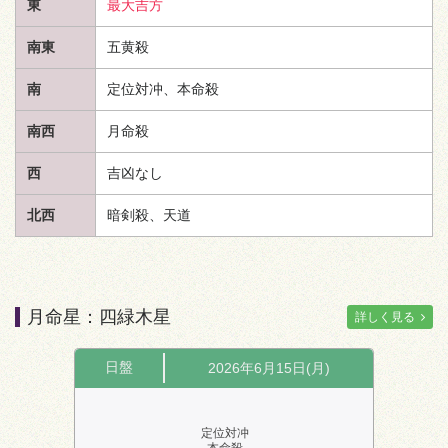
東
最大吉方
南東
五黄殺
南
定位対冲、本命殺
南西
月命殺
西
吉凶なし
北西
暗剣殺、
天道
月命星：四緑木星
詳しく見る
日盤
2026年6月15日(月)
定位対冲
本命殺