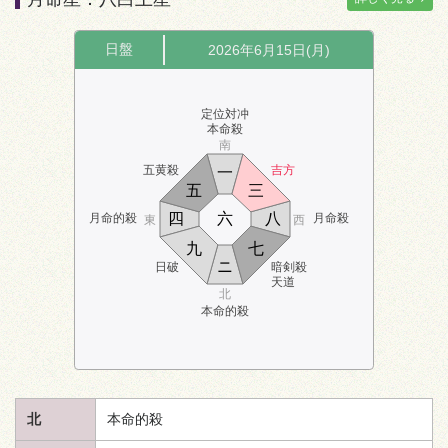
日盤
2026年6月15日(月)
定位対冲
本命殺
南
五黄殺
吉方
一
五
三
四
六
八
月命的殺
月命殺
東
西
九
七
ニ
日破
暗剣殺
天道
北
本命的殺
北
本命的殺