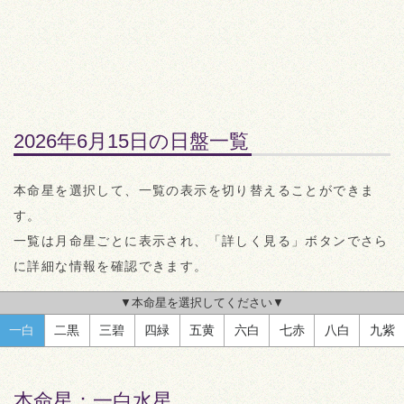
2026年6月15日の日盤一覧
本命星を選択して、一覧の表示を切り替えることができま
す。
一覧は月命星ごとに表示され、「詳しく見る」ボタンでさら
に詳細な情報を確認できます。
▼本命星を選択してください▼
一白
二黒
三碧
四緑
五黄
六白
七赤
八白
九紫
本命星：
一白水星