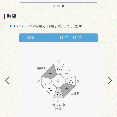
時盤
15:00～17:00
の時盤が日盤と揃っています。
時盤
11:00～13:00
南
暗剣殺
八
三
一
ニ
四
六
東
西
七
五
九
五黄殺
北
定位対冲
時破