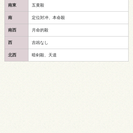
南東
五黄殺
南
定位対冲、本命殺
南西
月命的殺
西
吉凶なし
北西
暗剣殺、
天道