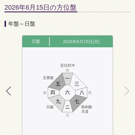
2026年6月15日の方位盤
年盤～日盤
日盤
2026年6月15日(月)
定位対冲
南
五黄殺
一
五
三
四
六
八
東
西
九
七
ニ
日破
暗剣殺
天道
北