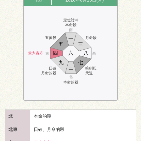
2026年6月15日(月)
定位対冲
本命殺
南
五黄殺
月命殺
一
五
三
四
六
八
最大吉方
東
西
九
七
ニ
日破
暗剣殺
月命的殺
天道
北
本命的殺
北
本命的殺
北東
日破、月命的殺