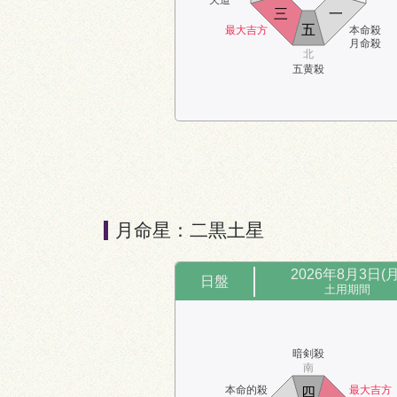
天道
八
定位対冲
三
一
北
五
最大吉方
本命殺
時破
月命殺
北
五黄殺
時盤
17:00～19:00
暗剣殺
南
月命星：二黒土星
四
六
八
2026年8月3日(月
日盤
定位対冲
七
九
ニ
東
西
土用期間
時破
三
一
五
北
暗剣殺
南
五黄殺
本命的殺
最大吉方
四