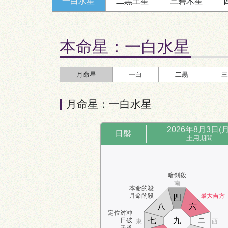
一白
水星
二黒
土星
三碧
木星
五
三
六
四
八
時破
東
西
九
七
ニ
暗剣殺
本命星：
一白水星
北
月命星
一白
二黒
三
月命星：一白水星
時盤
11:00～13:00
2026年8月3日(月
日盤
土用期間
南
暗剣殺
七
南
本命的殺
ニ
九
月命的殺
最大吉方
四
一
三
五
暗剣殺
五黄殺
東
西
八
六
定位対冲
六
四
七
九
ニ
日破
東
西