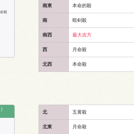
南東
本命的殺
命殺
南
暗剣殺
南西
最大吉方
西
月命殺
北西
本命殺
)
北
五黄殺
北東
月命殺