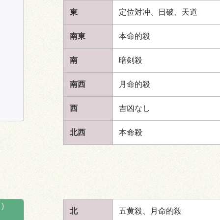
東
定位対冲、日破、
天道
南東
本命的殺
南
暗剣殺
南西
月命的殺
西
吉凶なし
北西
本命殺
)
北
五黄殺、月命的殺