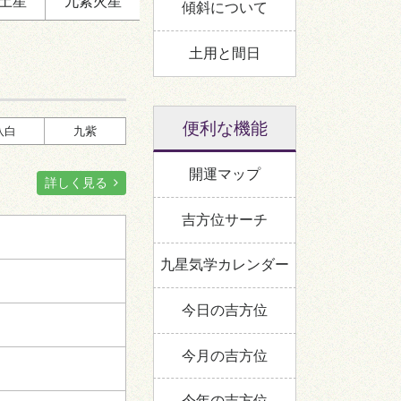
土星
九紫
火星
一
傾斜について
六
四
西
土用と間日
五
九
五黄殺
時破
北
対冲
便利な機能
八白
九紫
開運マップ
詳しく見る
:00～17:00
吉方位サーチ
九星気学カレンダー
黄殺
南
今日の吉方位
五
七
今月の吉方位
一
三
定位対冲
西
ニ
今年の吉方位