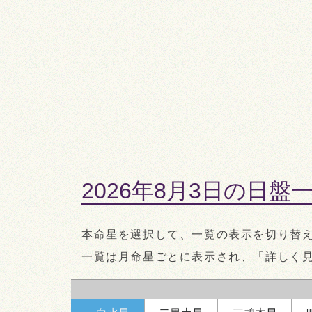
暗剣殺
時破
南
四
六
八
七
九
ニ
定位対冲
東
西
三
一
五
北
五黄殺
2026年8月3日の日盤
時盤
5:00～7:00
本命星を選択して、一覧の表示を切り替
一覧は月命星ごとに表示され、「詳しく
定位対冲
南
五黄殺
一