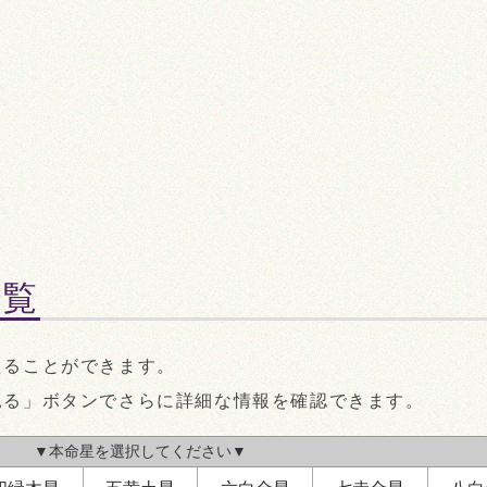
南
五黄殺
時破
定位対冲
三
六
七
五
六
八
一
五
五黄殺
東
西
東
ニ
九
一
四
暗剣殺
定位対冲
北
一覧
時盤
7:00～9:00
時盤
9
えることができます。
見る」ボタンでさらに詳細な情報を確認できます。
南
▼本命星を選択してください▼
暗剣殺
九