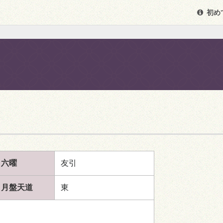
初め
六曜
友引
月盤天道
東