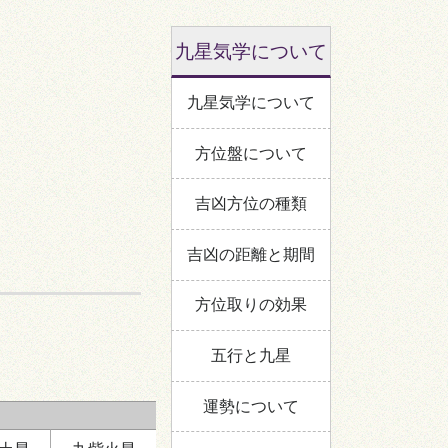
南
九星気学について
時破
ニ
四
九星気学について
七
九
暗剣殺
西
八
方位盤について
三
北
吉凶方位の種類
吉凶の距離と期間
方位取りの効果
:00～11:00
五行と九星
運勢について
南
八