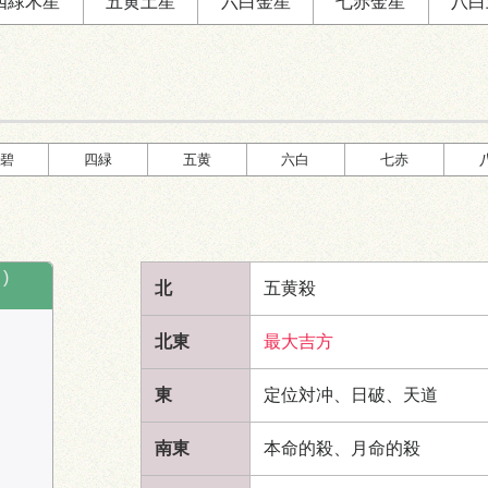
四緑
木星
五黄
土星
六白
金星
七赤
金星
八白
四
ニ
三
三
五
七
ニ
東
西
東
六
八
七
一
時破
北
定位
碧
四緑
五黄
六白
七赤
時盤
13:00～15:00
時盤
15
)
北
五黄殺
北東
最大吉方
五
南
暗剣殺
六
定位対冲
東
定位対冲、日破、
天道
一
八
九
九
ニ
四
八
東
西
東
南東
本命的殺、月命的殺
五
三
四