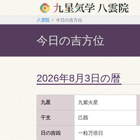
八雲院
今日の吉方位
今日の吉方位
2026年8月3日の暦
九星
九紫火星
干支
己酉
日の吉凶
一粒万倍日