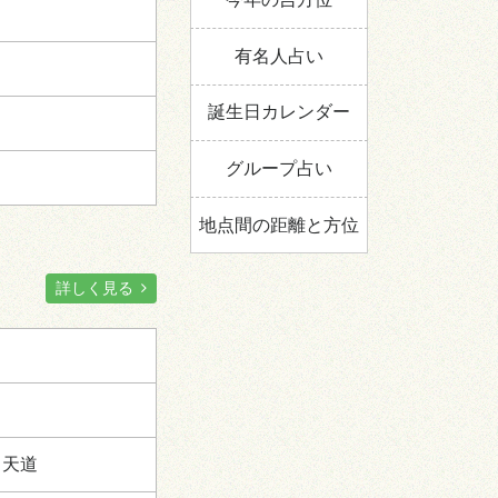
六
北
剣殺
有名人占い
誕生日カレンダー
:00～23:00
グループ占い
地点間の距離と方位
南
詳しく見る
ニ
四
七
九
暗剣殺
西
八
三
北
、
天道