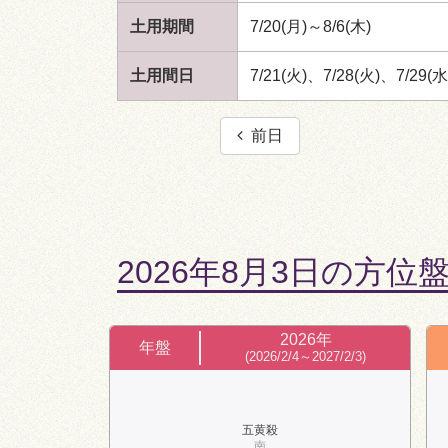
土用期間
7/20(月)～8/6(木)
土用間日
7/21(火)、7/28(火)、7/29(水
前日
2026年8月3日の方位
2026年
年盤
(2026/2/4～2027/2/3)
五黄殺
南