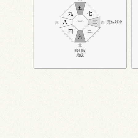
五
九
七
八
一
三
定位対冲
東
西
四
ニ
六
北
暗剣殺
歳破
23:00～1:00
17:00～19:0
時盤
23:00～1:00