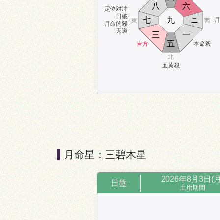
八
六
定位対冲
日破
七
九
ニ
月
東
西
月命的殺
天道
三
一
五
吉方
本命殺
北
五黄殺
月命星：三碧木星
2026年8月3日(月
日盤
土用期間