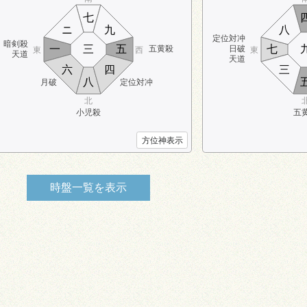
七
ニ
九
八
定位対冲
暗剣殺
一
三
五
七
五黄殺
日破
東
西
東
天道
天道
六
四
三
八
月破
定位対冲
北
小児殺
五
方位神表示
時盤一覧を
表示
0
時盤
1:00～3:00
時盤
3