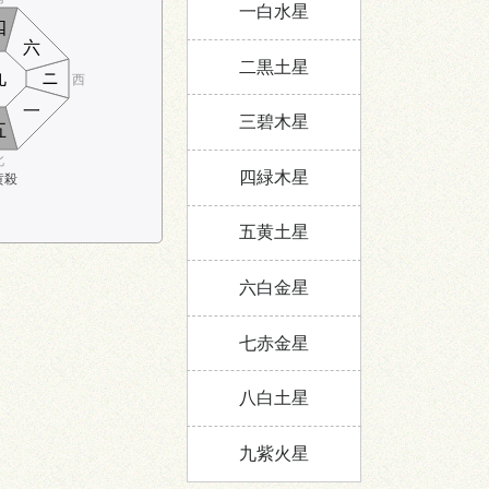
一白水星
四
六
二黒土星
九
ニ
西
一
三碧木星
五
北
四緑木星
黄殺
五黄土星
六白金星
七赤金星
八白土星
:00～5:00
九紫火星