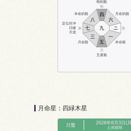
暗剣殺
南
本命的殺
月命的殺
四
八
六
定位対冲
七
九
ニ
日破
東
西
天道
三
一
五
月命殺
本命殺
北
五黄殺
月命星：四緑木星
2026年8月3日(月
日盤
土用期間