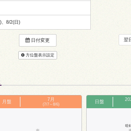
)、8/2(日)
翌
日付変更
方位盤表示設定
盤
7月
2
月盤
日盤
(7/7～8/6)
暗
南