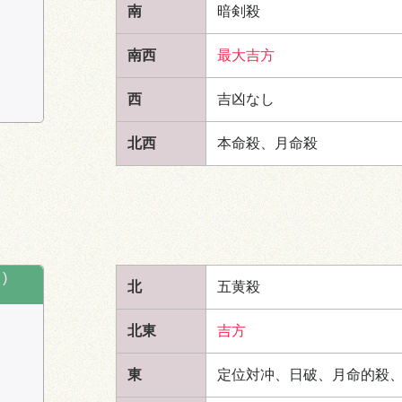
七
五黄殺
時破
南
暗剣殺
時破
北
暗
南西
最大吉方
西
吉凶なし
時盤
19:00～21:00
時盤
21
北西
本命殺、月命殺
南
定位対冲
時破
五黄殺
時破
三
六
七
五
)
北
五黄殺
六
八
一
五
五黄殺
東
西
東
ニ
九
一
北東
吉方
四
暗剣殺
定位対冲
北
東
定位対冲、日破、月命的殺