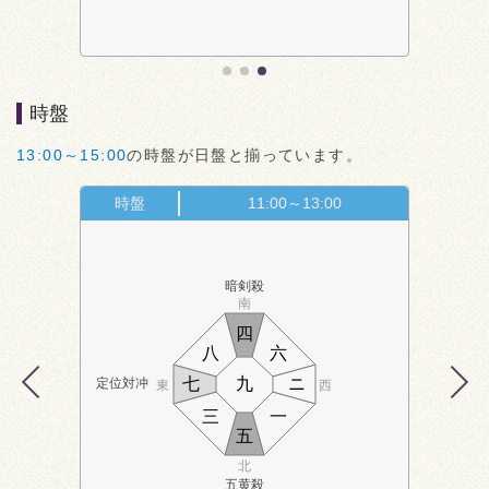
時盤
13:00～15:00
の時盤が日盤と揃っています。
時盤
11:00～13:00
暗剣殺
南
四
八
六
七
九
ニ
定位対冲
東
西
三
一
五
北
五黄殺