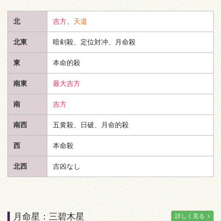
北
吉方
、
天道
北東
暗剣殺、定位対冲、月命殺
東
本命的殺
南東
最大吉方
南
吉方
南西
五黄殺、日破、月命的殺
西
本命殺
北西
吉凶なし
月命星：三碧木星
詳しく見る