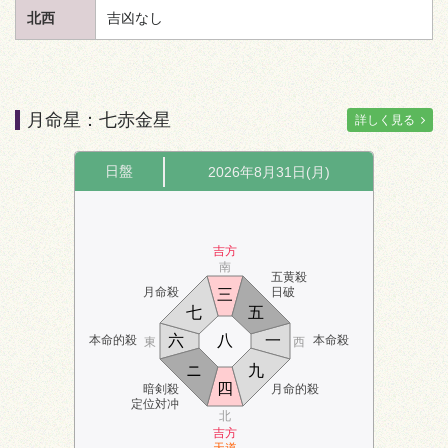
北西
吉凶なし
月命星：七赤金星
詳しく見る
日盤
2026年8月31日(月)
吉方
南
五黄殺
月命殺
日破
三
七
五
六
八
一
本命的殺
本命殺
東
西
ニ
九
四
暗剣殺
月命的殺
定位対冲
北
吉方
天道