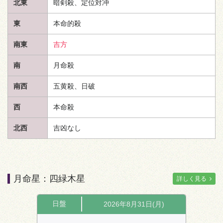
北東
暗剣殺、定位対冲
東
本命的殺
南東
吉方
南
月命殺
南西
五黄殺、日破
西
本命殺
北西
吉凶なし
月命星：四緑木星
詳しく見る
日盤
2026年8月31日(月)