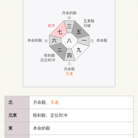
月命的殺
南
五黄殺
吉方
日破
三
七
五
六
八
一
本命的殺
本命殺
東
西
ニ
九
四
暗剣殺
定位対冲
北
月命殺
天道
北
月命殺、
天道
北東
暗剣殺、定位対冲
東
本命的殺