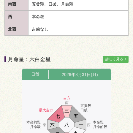
南西
五黄殺、日破、月命殺
西
本命殺
北西
吉凶なし
月命星：六白金星
詳しく見る
日盤
2026年8月31日(月)
吉方
南
五黄殺
最大吉方
日破
三
七
五
本命的殺
本命殺
六
八
一
東
西
月命殺
月命的殺