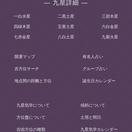
― 九星詳細 ―
一白水星
二黒土星
三碧木星
四緑木星
五黄土星
六白金星
七赤金星
八白土星
九紫火星
開運マップ
有名人占い
吉方位サーチ
グループ占い
地点間の距離と方位
誕生日カレンダー
九星気学について
傾斜について
方位盤について
土用と間日
吉凶方位の種類
九星気学カレンダー