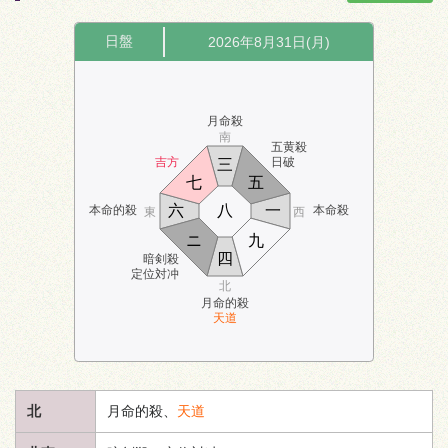
日盤
2026年8月31日(月)
月命殺
南
五黄殺
吉方
日破
三
七
五
六
八
一
本命的殺
本命殺
東
西
ニ
九
四
暗剣殺
定位対冲
北
月命的殺
天道
北
月命的殺、
天道