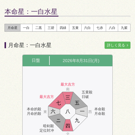
本命星：
一白水星
月命星
一白
二黒
三碧
四緑
五黄
六白
七赤
八白
九紫
月命星：一白水星
詳しく見る
日盤
2026年8月31日(月)
最大吉方
南
五黄殺
最大吉方
日破
三
七
五
本命的殺
本命殺
六
八
一
東
西
月命的殺
月命殺
ニ
九
四
暗剣殺
定位対冲
北