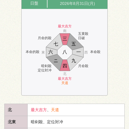
日盤
2026年8月31日(月)
最大吉方
南
五黄殺
月命的殺
日破
三
七
五
六
八
一
本命的殺
本命殺
東
西
ニ
九
四
暗剣殺
月命殺
定位対冲
北
最大吉方
天道
北
最大吉方
、
天道
北東
暗剣殺、定位対冲