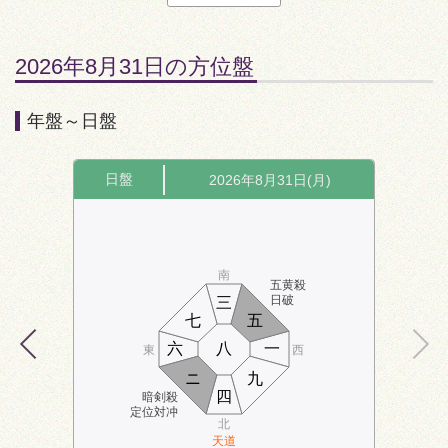
2026年8月31日の方位盤
年盤～日盤
日盤
2026年8月31日(月)
南
五黄殺
日破
三
七
五
六
八
一
東
西
ニ
九
四
暗剣殺
定位対冲
北
天道