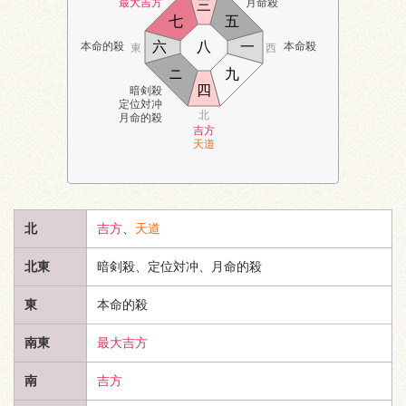
最大吉方
月命殺
三
七
五
六
八
一
本命的殺
本命殺
東
西
ニ
九
四
暗剣殺
定位対冲
北
月命的殺
吉方
天道
北
吉方
、
天道
北東
暗剣殺、定位対冲、月命的殺
東
本命的殺
南東
最大吉方
南
吉方