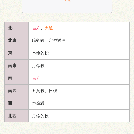
北
吉方
、
天道
北東
暗剣殺、定位対冲
東
本命的殺
南東
月命殺
南
吉方
南西
五黄殺、日破
西
本命殺
北西
月命的殺