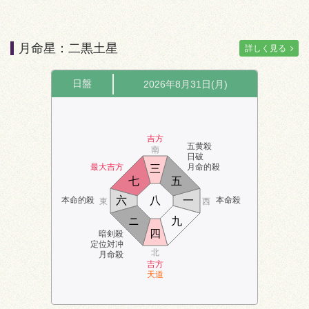
月命星：二黒土星
詳しく見る
日盤
2026年8月31日(月)
吉方
五黄殺
南
日破
最大吉方
月命的殺
三
七
五
六
八
一
本命的殺
本命殺
東
西
ニ
九
四
暗剣殺
定位対冲
北
月命殺
吉方
天道