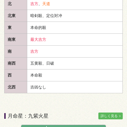
北
吉方
、
天道
北東
暗剣殺、定位対冲
東
本命的殺
南東
最大吉方
南
吉方
南西
五黄殺、日破
西
本命殺
北西
吉凶なし
月命星：九紫火星
詳しく見る