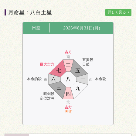
月命星：八白土星
詳しく見る
日盤
2026年8月31日(月)
吉方
南
五黄殺
最大吉方
日破
三
七
五
六
八
一
本命的殺
本命殺
東
西
ニ
九
四
暗剣殺
定位対冲
北
吉方
天道