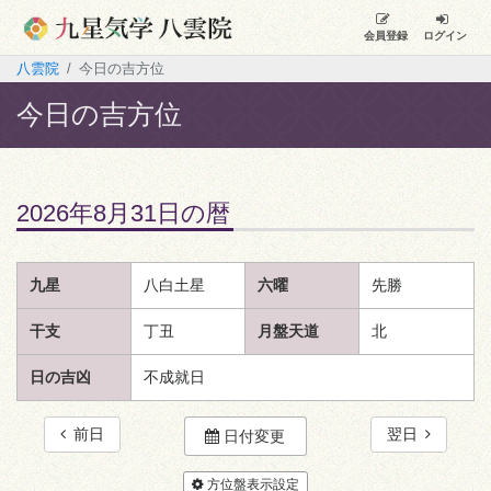
会員登録
ログイン
八雲院
今日の吉方位
今日の吉方位
2026年8月31日の暦
九星
八白土星
六曜
先勝
干支
丁丑
月盤天道
北
日の吉凶
不成就日
前日
翌日
日付変更
方位盤表示設定