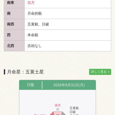
南東
吉方
南
月命的殺
南西
五黄殺、日破
西
本命殺
北西
吉凶なし
月命星：五黄土星
詳しく見る
日盤
2026年8月31日(月)
吉方
五黄殺
南
日破