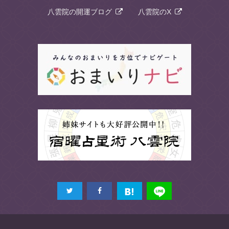
八雲院の開運ブログ
八雲院のX