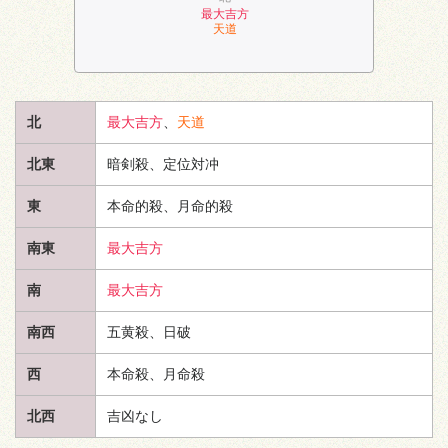
最大吉方
天道
北
最大吉方
、
天道
北東
暗剣殺、定位対冲
東
本命的殺、月命的殺
南東
最大吉方
南
最大吉方
南西
五黄殺、日破
西
本命殺、月命殺
北西
吉凶なし