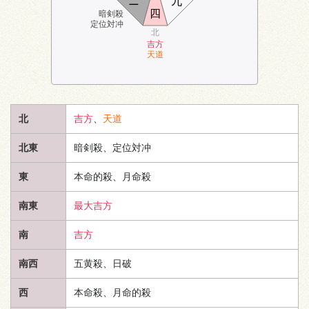
ニ
九
四
暗剣殺
定位対冲
北
吉方
天道
北
吉方
、
天道
北東
暗剣殺、定位対冲
東
本命的殺、月命殺
南東
最大吉方
南
吉方
南西
五黄殺、日破
西
本命殺、月命的殺