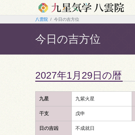
八雲院
今日の吉方位
今日の吉方位
2027年1月29日の暦
九星
九紫火星
干支
戊申
日の吉凶
不成就日