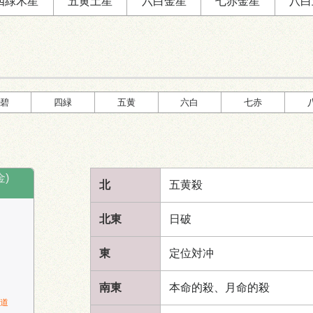
四緑
木星
五黄
土星
六白
金星
七赤
金星
八白
一
八
ニ
九
ニ
四
一
暗剣殺
東
西
東
六
五
三
七
五黄殺
時破
北
碧
四緑
五黄
六白
七赤
時盤
13:00～15:00
時盤
15
金)
北
五黄殺
北東
日破
定位
南
五黄殺
九
東
定位対冲
四
ニ
五
三
五
七
四
東
西
東
南東
本命的殺、月命的殺
六
八
九
道