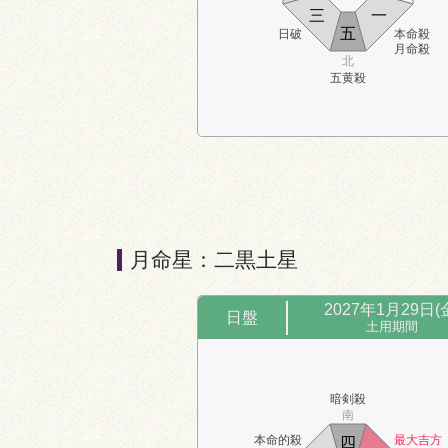
九
五黄殺
三
一
北
五
日破
本命殺
定位対冲
月命殺
北
時破
五黄殺
時盤
17:00～19:00
南
月命星：二黒土星
定位対冲
ニ
六
四
2027年1月29日(
日盤
五黄殺
五
七
九
暗剣殺
東
西
土用期間
時破
一
八
三
北
暗剣殺
南
本命的殺
最大吉方
四