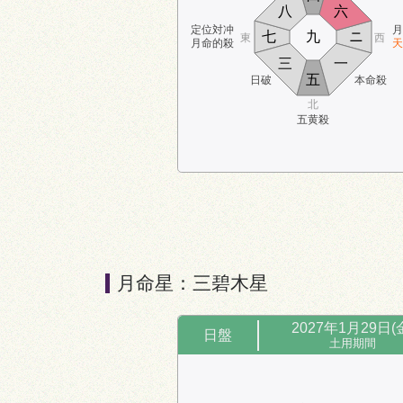
八
六
定位対冲
月
七
九
ニ
東
西
月命的殺
天
三
一
五
日破
本命殺
北
五黄殺
月命星：三碧木星
2027年1月29日(
日盤
土用期間