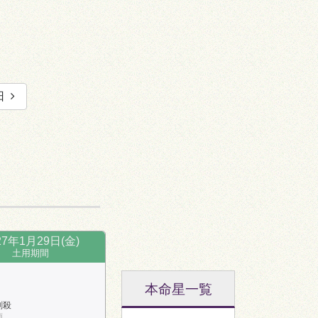
日
27年1月29日(金)
土用期間
本命星一覧
剣殺
南