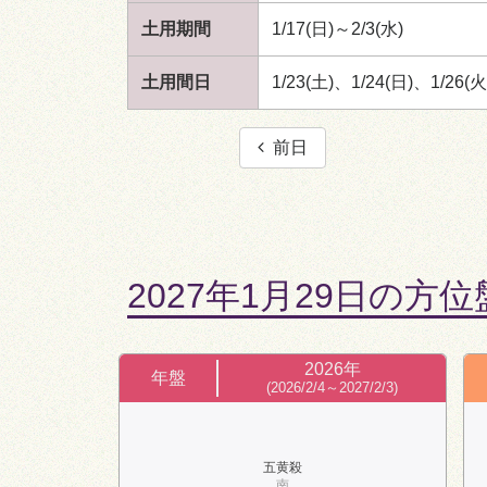
土用期間
1/17(日)～2/3(水)
土用間日
1/23(土)、1/24(日)、1/26(火
前日
2027年1月29日の方位
2026年
年盤
(2026/2/4～2027/2/3)
五黄殺
南