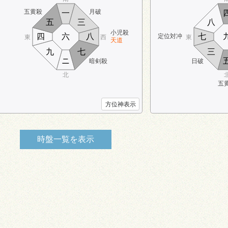
五黄殺
月破
一
五
三
八
小児殺
四
六
八
七
定位対冲
東
西
東
天道
九
七
三
ニ
暗剣殺
日破
北
五
方位神表示
時盤一覧を
表示
時盤
1:00～3:00
時盤
3