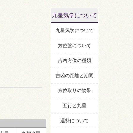
剣殺
南
九星気学について
時破
四
六
九星気学について
九
ニ
西
一
方位盤について
五
北
吉凶方位の種類
黄殺
吉凶の距離と期間
方位取りの効果
:00～11:00
五行と九星
運勢について
南
七