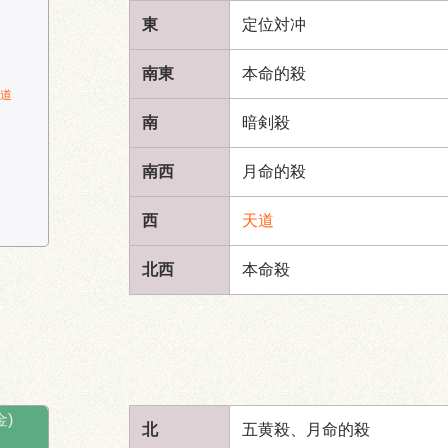
東
定位対冲
南東
本命的殺
道
南
暗剣殺
南西
月命的殺
西
天道
北西
本命殺
金)
北
五黄殺、月命的殺