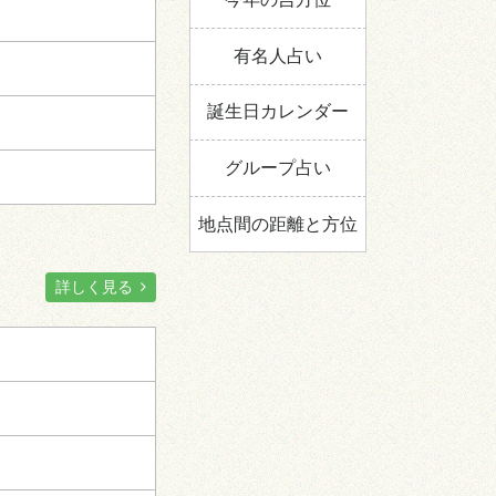
ニ
暗剣殺
北
有名人占い
誕生日カレンダー
:00～23:00
グループ占い
地点間の距離と方位
剣殺
南
詳しく見る
四
六
九
ニ
西
一
五
北
黄殺