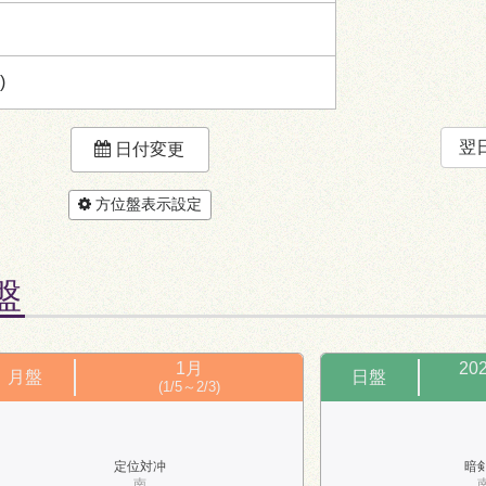
)
翌
日付変更
方位盤表示設定
盤
1月
20
月盤
日盤
(1/5～2/3)
定位対冲
暗
南