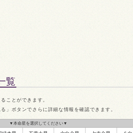
暗
南
五黄殺
時破
三
七
五
八
六
八
一
七
定位対冲
東
西
東
ニ
九
三
四
暗剣殺
定位対冲
北
五
盤一覧
時盤
7:00～9:00
時盤
9
えることができます。
見る」ボタンでさらに詳細な情報を確認できます。
南
▼本命星を選択してください▼
暗剣殺
六
定位対冲