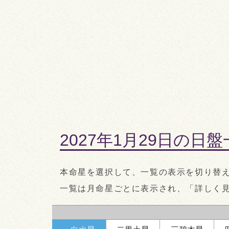
時破
南
定位対冲
ニ
六
四
五
七
九
五黄殺
暗剣殺
東
西
一
八
三
北
2027年1月29日の日
時盤
5:00～7:00
本命星を選択して、一覧の表示を切り替
一覧は月命星ごとに表示され、「詳しく
五黄殺
南
五