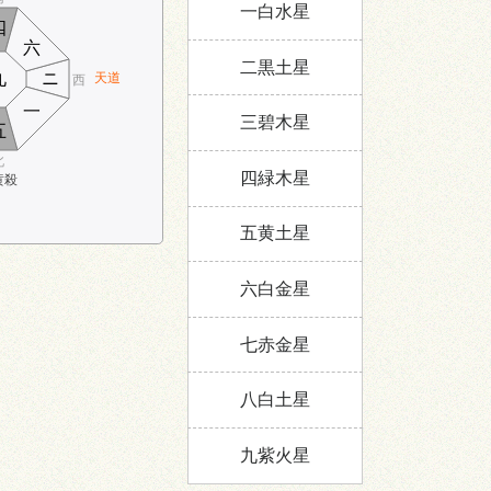
一白水星
四
六
二黒土星
九
ニ
天道
西
一
三碧木星
五
北
四緑木星
黄殺
五黄土星
六白金星
七赤金星
八白土星
:00～5:00
九紫火星