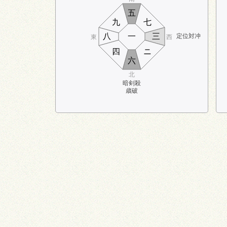
五
九
七
八
一
三
定位対冲
東
西
四
ニ
六
北
暗剣殺
歳破
3:00～5:00
21:00～23:00
時盤
23:00～1:00