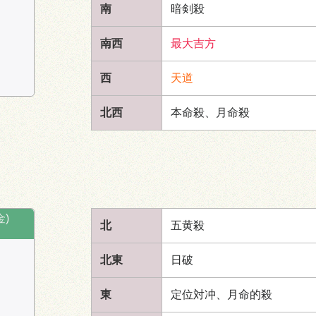
一
時破
時破
南
暗剣殺
北
南西
最大吉方
西
天道
時盤
19:00～21:00
時盤
21
北西
本命殺、月命殺
暗
南
時破
五黄殺
時破
三
七
五
八
金)
北
五黄殺
六
八
一
七
定位対冲
東
西
東
ニ
九
三
北東
日破
四
暗剣殺
定位対冲
北
東
定位対冲、月命的殺
五