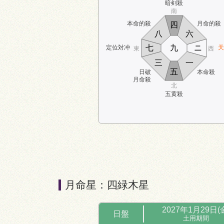
暗剣殺
南
本命的殺
月命的殺
四
八
六
七
九
ニ
定位対冲
天
東
西
三
一
五
日破
本命殺
月命殺
北
五黄殺
月命星：四緑木星
2027年1月29日(
日盤
土用期間