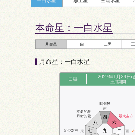
一白
水星
二黒
土星
三碧
木星
九
七
定位対冲
八
一
三
東
西
時破
四
ニ
六
本命星：
一白水星
北
暗剣殺
月命星
一白
二黒
三
月命星：一白水星
時盤
11:00～13:00
2027年1月29日(
日盤
土用期間
南
暗剣殺
暗剣殺
八
南
本命的殺
三
一
月命的殺
最大吉方
四
六
ニ
四
東
西
八
六
七
五
七
九
ニ
定位対冲
天
東
西