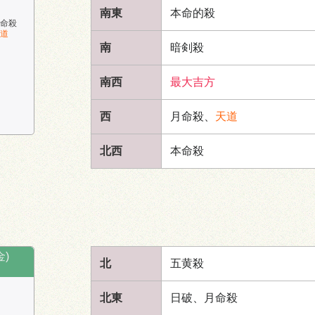
南東
本命的殺
命殺
道
南
暗剣殺
南西
最大吉方
西
月命殺、
天道
北西
本命殺
金)
北
五黄殺
北東
日破、月命殺