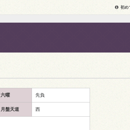
初め
六曜
先負
月盤天道
西