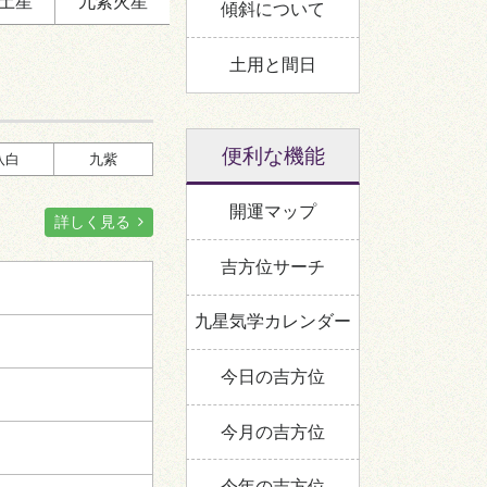
土星
九紫
火星
九
傾斜について
三
五
五黄殺
西
土用と間日
四
八
定位対冲
時破
北
便利な機能
八白
九紫
開運マップ
詳しく見る
:00～17:00
吉方位サーチ
九星気学カレンダー
対冲
南
今日の吉方位
一
三
今月の吉方位
六
八
西
七
今年の吉方位