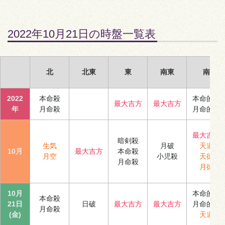
2022年10月21日の時盤一覧表
北
北東
東
南東
南
2022
本命殺
本命的殺
最大吉方
最大吉方
年
月命殺
月命的殺
最大吉方
暗剣殺
生気
月破
天道
10月
最大吉方
本命殺
月空
小児殺
天徳
月命殺
月徳
10月
本命的殺
本命殺
21日
日破
最大吉方
最大吉方
月命的殺
月命殺
(金)
天道