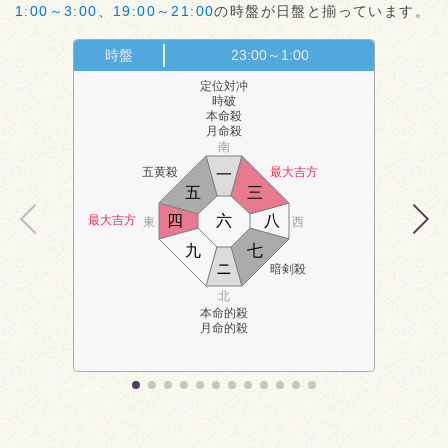
1:00～3:00
、
19:00～21:00
の時盤が日盤と揃っています。
時盤
23:00～1:00
定位対冲
時破
本命殺
月命殺
南
五黄殺
最大吉方
一
五
三
四
六
八
最大吉方
東
西
九
七
ニ
暗剣殺
北
本命的殺
月命的殺