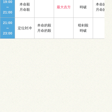
19:00
本命殺
本命的殺
～
最大吉方
時破
月命殺
月命的殺
21:00
21:00
本命的殺
暗剣殺
～
定位対冲
月命的殺
時破
23:00