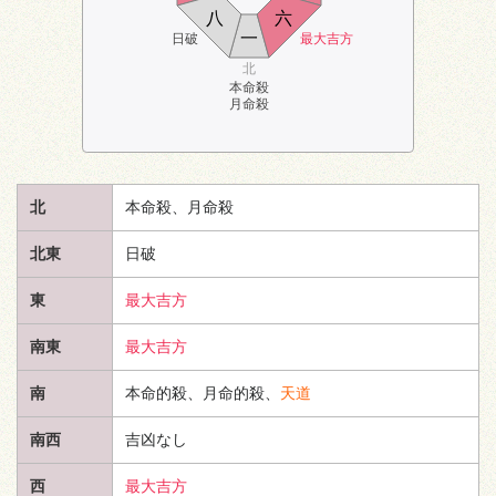
八
六
一
日破
最大吉方
北
本命殺
月命殺
北
本命殺、月命殺
北東
日破
東
最大吉方
南東
最大吉方
南
本命的殺、月命的殺、
天道
南西
吉凶なし
西
最大吉方