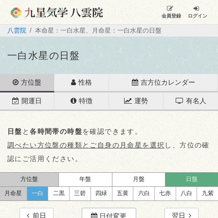
会員登録
ログイン
八雲院
本命星：一白水星、月命星：一白水星の日盤
一白水星の日盤
方位盤
性格
吉方位カレンダー
開運日
特徴
運勢
有名人
日盤
と
各時間帯の時盤
を確認できます。
調べたい方位盤の種類とご自身の月命星を選択
し、方位の確
認にご活用ください。
方位盤
年盤
月盤
日盤
月命星
一白
二黒
三碧
四緑
五黄
六白
七赤
八白
九紫
前日
翌日
日付変更