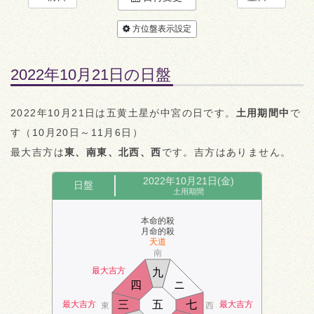
方位盤表示設定
2022年10月21日の日盤
2022年10月21日は五黄土星が中宮の日です。
土用期間中
で
す（10月20日～11月6日）
最大吉方は
東、南東、北西、西
です。吉方はありません。
2022年10月21日(金)
日盤
土用期間
本命的殺
月命的殺
天道
南
最大吉方
九
四
ニ
三
五
七
最大吉方
最大吉方
東
西