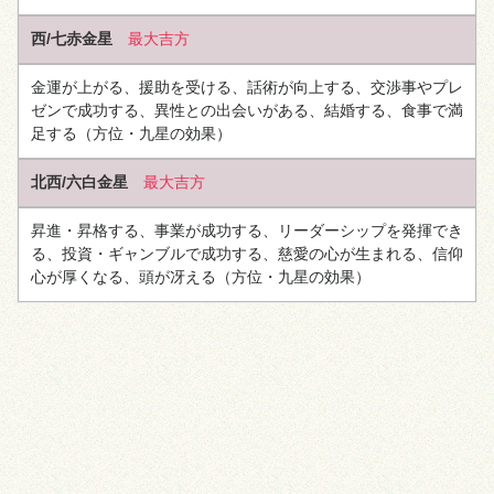
西/七赤金星
最大吉方
金運が上がる、援助を受ける、話術が向上する、交渉事やプレ
ゼンで成功する、異性との出会いがある、結婚する、食事で満
足する
（方位・九星の効果）
北西/六白金星
最大吉方
昇進・昇格する、事業が成功する、リーダーシップを発揮でき
る、投資・ギャンブルで成功する、慈愛の心が生まれる、信仰
心が厚くなる、頭が冴える
（方位・九星の効果）