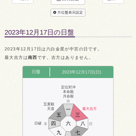
方位盤表示設定
2023年12月17日の日盤
2023年12月17日は六白金星が中宮の日です。
最大吉方は
南西
です。吉方はありません。
日盤
2023年12月17日(日)
定位対冲
本命殺
月命殺
南
五黄殺
天道
最大吉方
一
五
三
四
六
八
日破
東
西
九
七