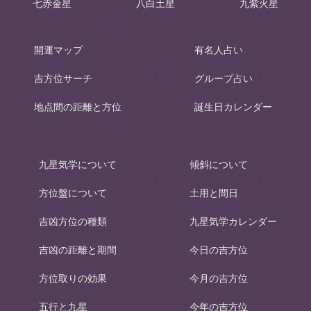
七赤金星
八白土星
九紫火星
開運マップ
有名人占い
吉方位サーチ
グループ占い
地点間の距離と方位
誕生日カレンダー
九星気学について
傾斜について
方位盤について
土用と間日
吉凶方位の種類
九星気学カレンダー
吉凶の距離と期間
今日の吉方位
方位取りの効果
今月の吉方位
五行と九星
今年の吉方位