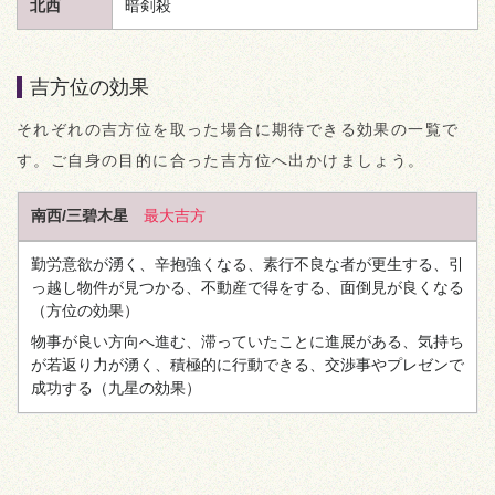
北西
暗剣殺
吉方位の効果
それぞれの吉方位を取った場合に期待できる効果の一覧で
す。ご自身の目的に合った吉方位へ出かけましょう。
南西/三碧木星
最大吉方
勤労意欲が湧く、辛抱強くなる、素行不良な者が更生する、引
っ越し物件が見つかる、不動産で得をする、面倒見が良くなる
（方位の効果）
物事が良い方向へ進む、滞っていたことに進展がある、気持ち
が若返り力が湧く、積極的に行動できる、交渉事やプレゼンで
成功する
（九星の効果）