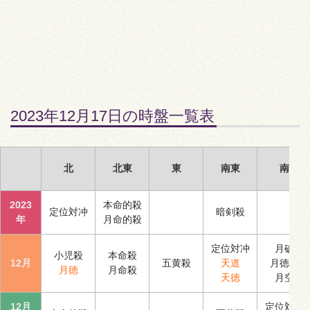
2023年12月17日の時盤一覧表
北
北東
東
南東
南
2023
本命的殺
定位対冲
暗剣殺
年
月命的殺
定位対冲
月破
小児殺
本命殺
12月
五黄殺
天道
月徳合
月徳
月命殺
天徳
月空
12月
定位対冲