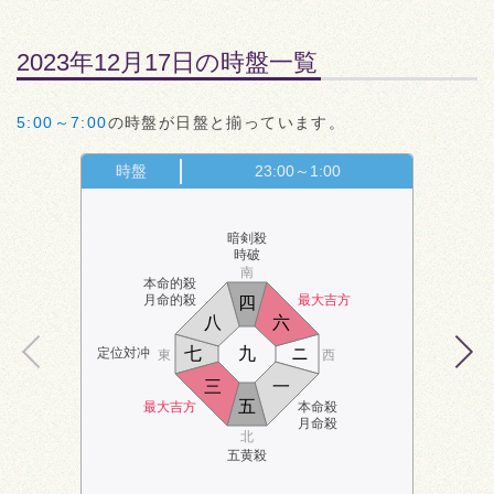
2023年12月17日の時盤一覧
5:00～7:00
の時盤が日盤と揃っています。
時盤
23:00～1:00
暗剣殺
時破
南
本命的殺
月命的殺
最大吉方
四
八
六
七
九
ニ
定位対冲
東
西
三
一
五
最大吉方
本命殺
月命殺
北
五黄殺