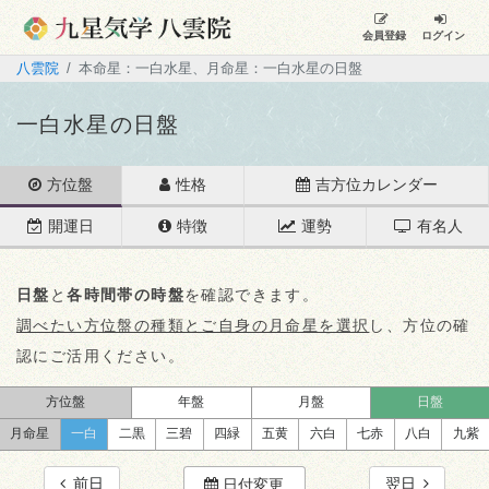
会員登録
ログイン
八雲院
本命星：一白水星、月命星：一白水星の日盤
一白水星の日盤
方位盤
性格
吉方位カレンダー
開運日
特徴
運勢
有名人
日盤
と
各時間帯の時盤
を確認できます。
調べたい方位盤の種類とご自身の月命星を選択
し、方位の確
認にご活用ください。
方位盤
年盤
月盤
日盤
月命星
一白
二黒
三碧
四緑
五黄
六白
七赤
八白
九紫
前日
翌日
日付変更