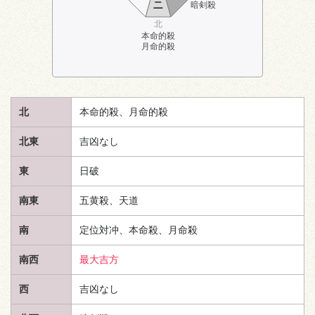
ニ
暗剣殺
北
本命的殺
月命的殺
北
本命的殺、月命的殺
北東
吉凶なし
東
日破
南東
五黄殺、
天道
南
定位対冲、本命殺、月命殺
南西
最大吉方
西
吉凶なし