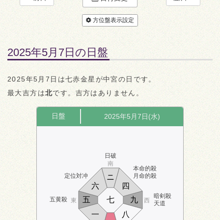
方位盤表示設定
2025年5月7日の日盤
2025年5月7日は七赤金星が中宮の日です。
最大吉方は
北
です。吉方はありません。
日盤
2025年5月7日(水)
日破
南
本命的殺
定位対冲
月命的殺
ニ
六
四
暗剣殺
五
七
九
五黄殺
東
西
天道
一
八