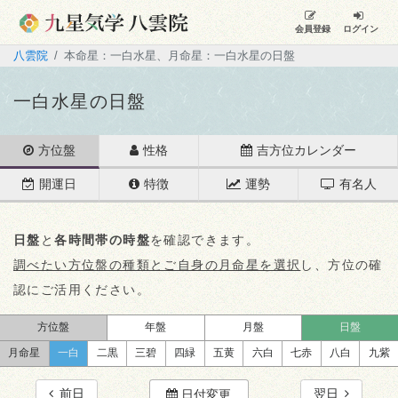
会員登録
ログイン
八雲院
本命星：一白水星、月命星：一白水星の日盤
一白水星の日盤
方位盤
性格
吉方位カレンダー
開運日
特徴
運勢
有名人
日盤
と
各時間帯の時盤
を確認できます。
調べたい方位盤の種類とご自身の月命星を選択
し、方位の確
認にご活用ください。
方位盤
年盤
月盤
日盤
月命星
一白
二黒
三碧
四緑
五黄
六白
七赤
八白
九紫
前日
翌日
日付変更