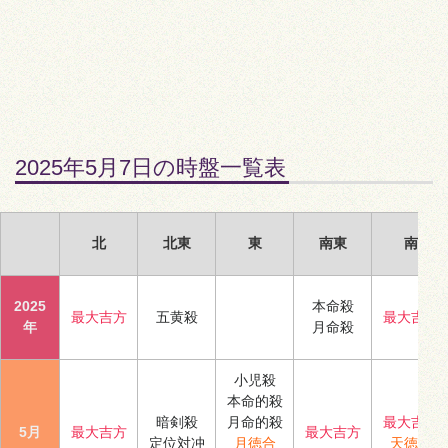
2025年5月7日の時盤一覧表
北
北東
東
南東
南
2025
本命殺
最大吉方
五黄殺
最大吉方
年
月命殺
小児殺
本命的殺
暗剣殺
月命的殺
最大吉方
5月
最大吉方
最大吉方
定位対冲
月徳合
天徳合