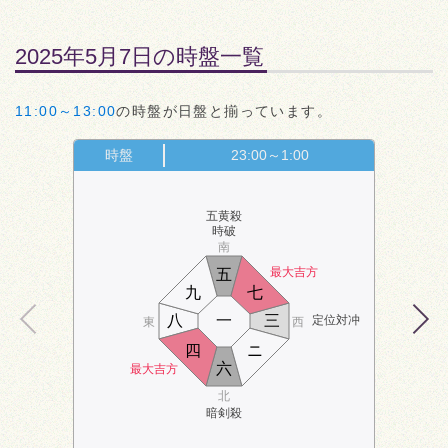
2025年5月7日の時盤一覧
11:00～13:00
の時盤が日盤と揃っています。
時盤
23:00～1:00
五黄殺
時破
南
最大吉方
五
九
七
八
一
三
定位対冲
東
西
四
ニ
六
最大吉方
北
暗剣殺