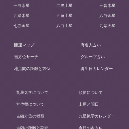
一白水星
二黒土星
三碧木星
四緑木星
五黄土星
六白金星
七赤金星
八白土星
九紫火星
開運マップ
有名人占い
吉方位サーチ
グループ占い
地点間の距離と方位
誕生日カレンダー
九星気学について
傾斜について
方位盤について
土用と間日
吉凶方位の種類
九星気学カレンダー
吉凶の距離と期間
今日の吉方位