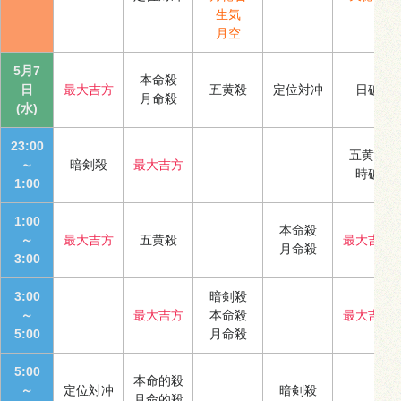
生気
月空
5月7
本命殺
日
最大吉方
五黄殺
定位対冲
日破
月命殺
(水)
23:00
五黄殺
～
暗剣殺
最大吉方
時破
1:00
1:00
本命殺
～
最大吉方
五黄殺
最大吉方
月命殺
3:00
3:00
暗剣殺
～
最大吉方
本命殺
最大吉方
5:00
月命殺
5:00
本命的殺
～
定位対冲
暗剣殺
月命的殺