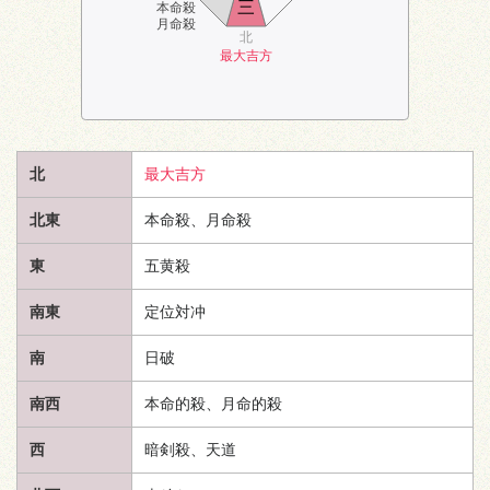
三
本命殺
月命殺
北
最大吉方
北
最大吉方
北東
本命殺、月命殺
東
五黄殺
南東
定位対冲
南
日破
南西
本命的殺、月命的殺
西
暗剣殺、
天道