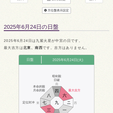
方位盤表示設定
2025年6月24日の日盤
2025年6月24日は九紫火星が中宮の日です。
最大吉方は
北東、南西
です。吉方はありません。
日盤
2025年6月24日(火)
暗剣殺
日破
南
本命的殺
月命的殺
最大吉方
四
八
六
七
九
ニ
定位対冲
東
西
三
一