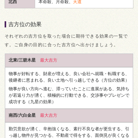
北西
本命殺、月命殺、
天道
吉方位の効果
それぞれの吉方位を取った場合に期待できる効果の一覧で
す。ご自身の目的に合った吉方位へ出かけましょう。
北東/三碧木星
最大吉方
物事が好転する、財産が増える、良い会社へ就職・転職する、
後継者に恵まれる、良い土地へ引っ越しできる
（方位の効果）
物事が良い方向へ進む、滞っていたことに進展がある、気持ち
が若返り力が湧く、積極的に行動できる、交渉事やプレゼンで
成功する
（九星の効果）
南西/六白金星
最大吉方
勤労意欲が湧く、辛抱強くなる、素行不良な者が更生する、引
っ越し物件が見つかる、不動産で得をする、面倒見が良くなる