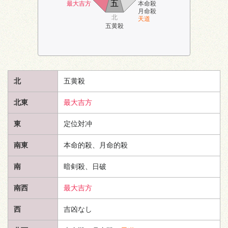
五
最大吉方
本命殺
月命殺
北
天道
五黄殺
北
五黄殺
北東
最大吉方
東
定位対冲
南東
本命的殺、月命的殺
南
暗剣殺、日破
南西
最大吉方
西
吉凶なし