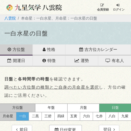
会員登録
ログイン
八雲院
本命星：一白水星、月命星：一白水星の日盤
一白水星の日盤
方位盤
性格
吉方位カレンダー
開運日
特徴
運勢
有名人
日盤
と
各時間帯の時盤
を確認できます。
調べたい方位盤の種類とご自身の月命星を選択
し、方位の確
認にご活用ください。
方位盤
年盤
月盤
日盤
月命星
一白
二黒
三碧
四緑
五黄
六白
七赤
八白
九紫
前日
翌日
日付変更