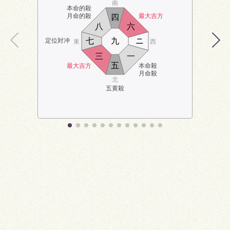
南
本命的殺
月命的殺
最大吉方
四
八
六
七
九
ニ
定位対冲
東
西
三
一
五
最大吉方
本命殺
月命殺
北
五黄殺