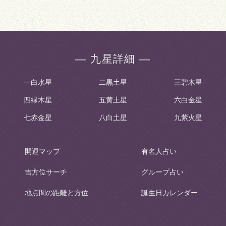
― 九星詳細 ―
一白水星
二黒土星
三碧木星
四緑木星
五黄土星
六白金星
七赤金星
八白土星
九紫火星
開運マップ
有名人占い
吉方位サーチ
グループ占い
地点間の距離と方位
誕生日カレンダー