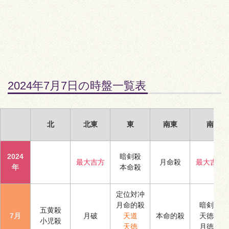
2024年7月7日の時盤一覧表
北
北東
東
南東
南
2024
暗剣殺
最大吉方
月命殺
最大吉方
年
本命殺
定位対冲
月命的殺
暗剣殺
五黄殺
7月
月破
天道
本命的殺
天徳合
小児殺
天徳
月徳合