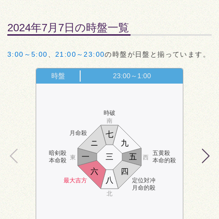
2024年7月7日の時盤一覧
3:00～5:00
、
21:00～23:00
の時盤が日盤と揃っています。
時盤
23:00～1:00
時破
南
月命殺
七
ニ
九
暗剣殺
五黄殺
一
三
五
東
西
本命殺
本命的殺
六
四
八
最大吉方
定位対冲
月命的殺
北