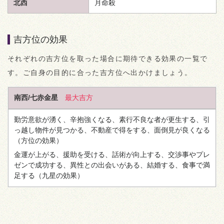
北西
月命殺
吉方位の効果
それぞれの吉方位を取った場合に期待できる効果の一覧で
す。ご自身の目的に合った吉方位へ出かけましょう。
南西/七赤金星
最大吉方
勤労意欲が湧く、辛抱強くなる、素行不良な者が更生する、引
っ越し物件が見つかる、不動産で得をする、面倒見が良くなる
（方位の効果）
金運が上がる、援助を受ける、話術が向上する、交渉事やプレ
ゼンで成功する、異性との出会いがある、結婚する、食事で満
足する
（九星の効果）