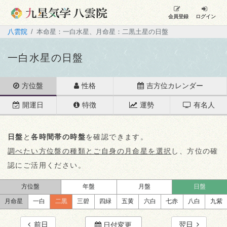
会員登録
ログイン
八雲院
本命星：一白水星、月命星：二黒土星の日盤
一白水星の日盤
方位盤
性格
吉方位カレンダー
開運日
特徴
運勢
有名人
日盤
と
各時間帯の時盤
を確認できます。
調べたい方位盤の種類とご自身の月命星を選択
し、方位の確
認にご活用ください。
方位盤
年盤
月盤
日盤
月命星
一白
二黒
三碧
四緑
五黄
六白
七赤
八白
九紫
前日
翌日
日付変更