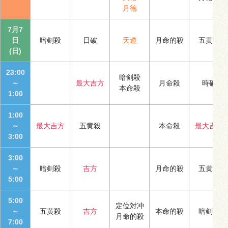
月徳
7月7
日
暗剣殺
日破
天道
月命的殺
五黄殺
(日)
23:00
暗剣殺
～
最大吉方
月命殺
時破
本命殺
1:00
1:00
～
最大吉方
五黄殺
本命殺
最大吉方
3:00
3:00
～
暗剣殺
吉方
月命的殺
五黄殺
5:00
5:00
定位対冲
～
五黄殺
吉方
本命的殺
暗剣殺
月命的殺
7:00