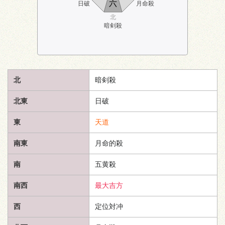
六
日破
月命殺
北
暗剣殺
北
暗剣殺
北東
日破
東
天道
南東
月命的殺
南
五黄殺
南西
最大吉方
西
定位対冲