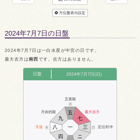
方位盤表示設定
2024年7月7日の日盤
2024年7月7日は一白水星が中宮の日です。
最大吉方は
南西
です。吉方はありません。
日盤
2024年7月7日(日)
五黄殺
南
月命的殺
最大吉方
五
九
七
八
一
三
天道
定位対冲
東
西
四
ニ