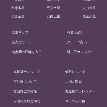
四緑木星
五黄土星
六白金星
七赤金星
八白土星
九紫火星
開運マップ
有名人占い
吉方位サーチ
グループ占い
地点間の距離と方位
誕生日カレンダー
九星気学について
傾斜について
方位盤について
土用と間日
吉凶方位の種類
九星気学カレンダー
吉凶の距離と期間
今日の吉方位