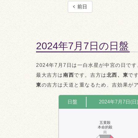
前日
2024年7月7日の日盤
2024年7月7日は一白水星が中宮の日です
最大吉方は
南西
です。吉方は
北西、東
で
東
の吉方は天道と重なるため、吉効果が
日盤
2024年7月7日(日
五黄殺
本命的殺
南