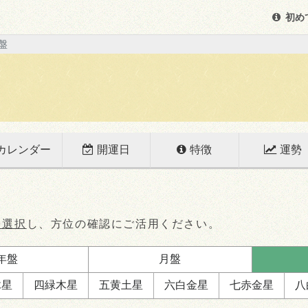
初め
盤
カレンダー
開運日
特徴
運勢
を選択
し、方位の確認にご活用ください。
年盤
月盤
木星
四緑
木星
五黄
土星
六白
金星
七赤
金星
八