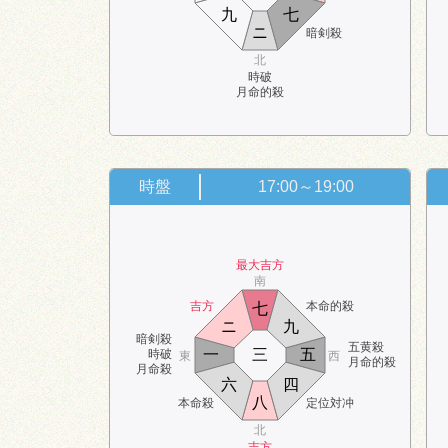
九
七
ニ
暗剣殺
北
時破
月命的殺
時盤
17:00～19:00
最大吉方
南
吉方
本命的殺
七
ニ
九
暗剣殺
五黄殺
一
三
五
時破
東
西
月命的殺
月命殺
六
四
八
本命殺
定位対冲
北
吉方