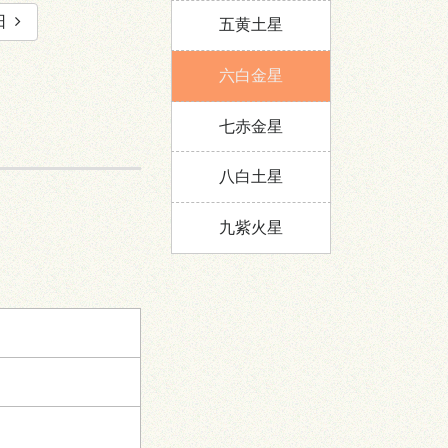
日
五黄土星
六白金星
七赤金星
八白土星
九紫火星