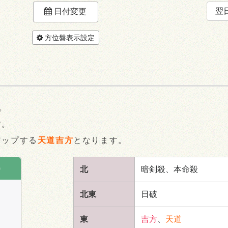
翌
日付変更
方位盤表示設定
。
す。
アップする
天道吉方
となります。
)
北
暗剣殺、本命殺
北東
日破
東
吉方
、
天道