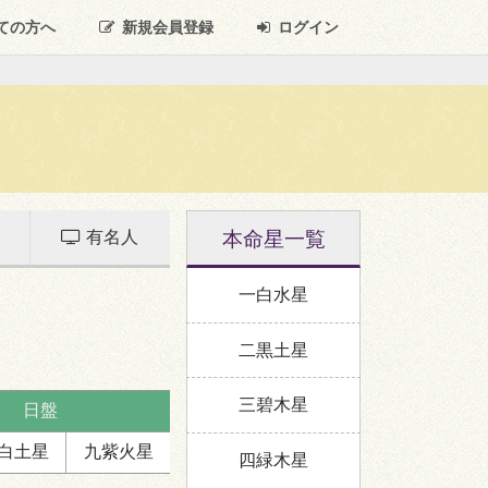
ての方へ
新規
会員登録
ログイン
本命星一覧
有名人
一白水星
二黒土星
三碧木星
日盤
白
土星
九紫
火星
四緑木星