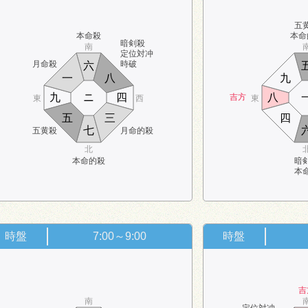
五
本命殺
本命
暗剣殺
南
定位対冲
月命殺
時破
六
一
八
九
九
ニ
四
八
吉方
東
西
東
五
三
四
七
五黄殺
月命的殺
北
本命的殺
暗
本
時盤
7:00～9:00
時盤
吉
南
定位対冲