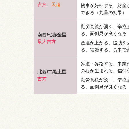
吉方
、
天道
物事が好転する、財産
できる
（九星の効果）
勤労意欲が湧く、辛抱
る、面倒見が良くなる
南西/七赤金星
最大吉方
金運が上がる、援助を
る、結婚する、食事で
昇進・昇格する、事業
の心が生まれる、信仰
北西/二黒土星
吉方
勤労意欲が湧く、辛抱
る、面倒見が良くなる