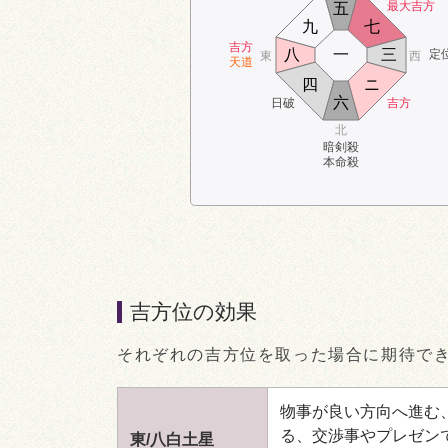
最大吉方
五
九
七
吉方
八
一
三
定
東
西
天道
四
ニ
六
日破
吉方
北
暗剣殺
本命殺
吉方位の効果
それぞれの吉方位を取った場合に期待で
物事が良い方向へ進む
る、交渉事やプレゼン
東/八白土星