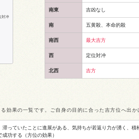
南東
吉凶なし
位対冲
南
五黄殺、本命的殺
南西
最大吉方
西
定位対冲
北西
吉方
きる効果の一覧です。ご自身の目的に合った吉方位へ出か
、滞っていたことに進展がある、気持ちが若返り力が湧く、積
で成功する
（方位の効果）