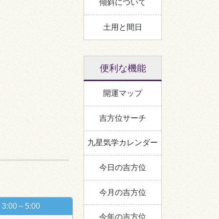
傾斜について
土用と間日
便利な機能
開運マップ
吉方位サーチ
九星気学カレンダー
今日の吉方位
今月の吉方位
3:00～5:00
今年の吉方位