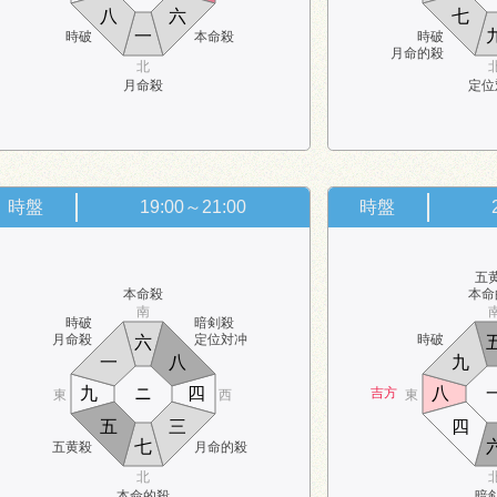
八
六
七
一
時破
本命殺
時破
月命的殺
北
月命殺
定位
時盤
19:00～21:00
時盤
五
本命殺
本命
南
時破
暗剣殺
月命殺
定位対冲
時破
六
一
八
九
九
ニ
四
八
吉方
東
西
東
五
三
四
七
五黄殺
月命的殺
北
本命的殺
暗