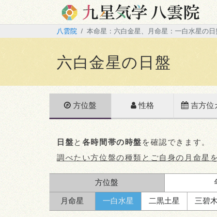
八雲院
本命星：六白金星、月命星：一白水星の日
六白金星の日盤
方位盤
性格
吉方位
日盤
と
各時間帯の時盤
を確認できます。
調べたい方位盤の種類とご自身の月命星
方位盤
月命星
一白
水星
二黒
土星
三碧