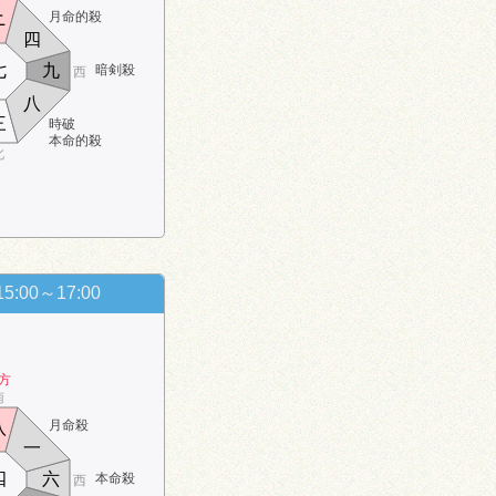
月命的殺
ニ
四
七
九
暗剣殺
西
八
三
時破
本命的殺
北
15:00～17:00
方
南
月命殺
八
一
四
六
本命殺
西