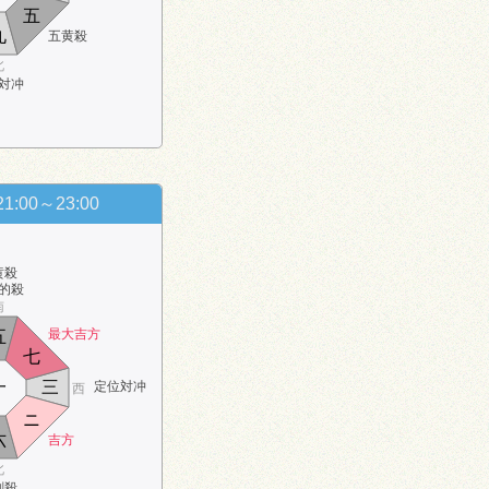
五
九
五黄殺
北
対冲
21:00～23:00
黄殺
的殺
南
最大吉方
五
七
一
三
定位対冲
西
ニ
六
吉方
北
剣殺