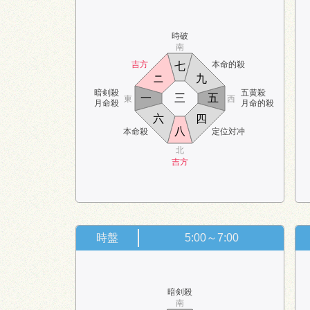
時破
南
吉方
本命的殺
七
ニ
九
暗剣殺
五黄殺
一
三
五
東
西
月命殺
月命的殺
六
四
八
本命殺
定位対冲
北
吉方
時盤
5:00～7:00
暗剣殺
南