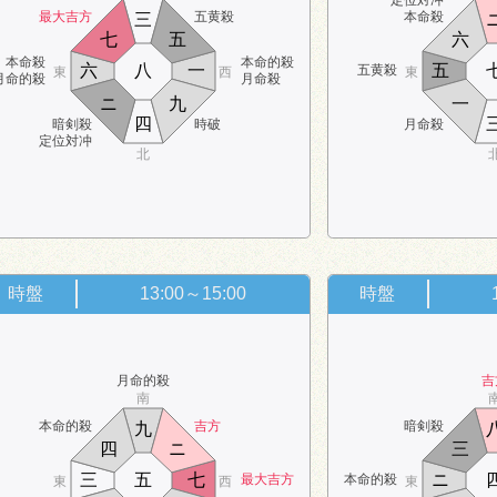
最大吉方
五黄殺
本命殺
三
七
五
六
本命殺
本命的殺
六
八
一
五
五黄殺
東
西
東
月命的殺
月命殺
ニ
九
一
四
暗剣殺
時破
月命殺
定位対冲
北
時盤
13:00～15:00
時盤
月命的殺
吉
南
本命的殺
吉方
暗剣殺
九
四
ニ
三
三
五
七
ニ
最大吉方
本命的殺
東
西
東