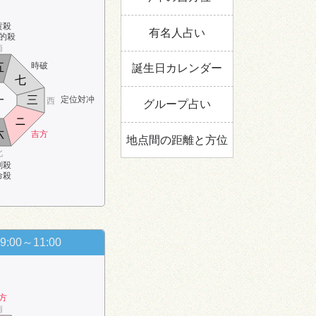
黄殺
有名人占い
的殺
南
時破
五
誕生日カレンダー
七
一
三
定位対冲
西
グループ占い
ニ
六
吉方
地点間の距離と方位
北
剣殺
命殺
9:00～11:00
方
南