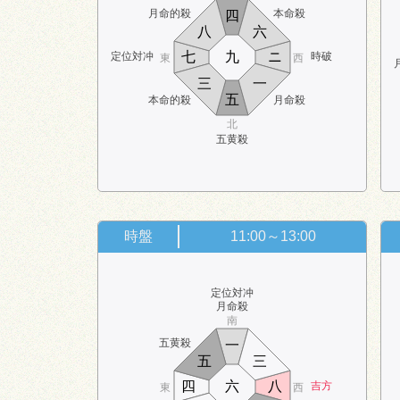
月命的殺
本命殺
四
八
六
七
九
ニ
定位対冲
時破
東
西
三
一
五
本命的殺
月命殺
北
五黄殺
時盤
11:00～13:00
定位対冲
月命殺
南
五黄殺
一
五
三
四
六
八
吉方
東
西