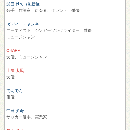
武田 鉄矢（海援隊）
歌手、
作詞家、
司会者、
タレント、
俳優
ダディー・ヤンキー
アーティスト、
シンガーソングライター、
俳優、
ミュージシャン
CHARA
女優、
ミュージシャン
土屋 太鳳
女優
でんでん
俳優
中田 英寿
サッカー選手、
実業家