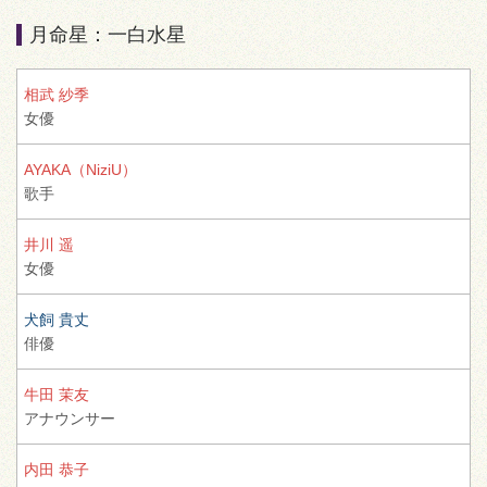
月命星：一白水星
相武 紗季
女優
AYAKA（NiziU）
歌手
井川 遥
女優
犬飼 貴丈
俳優
牛田 茉友
アナウンサー
内田 恭子