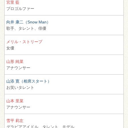
宮里 藍
プロゴルファー
向井 康二（Snow Man）
歌手、
タレント、
俳優
メリル・ストリープ
女優
山形 純菜
アナウンサー
山添 寛（相席スタート）
お笑いタレント
山本 里菜
アナウンサー
雪平 莉左
グラビアアイドル、
タレント、
モデル