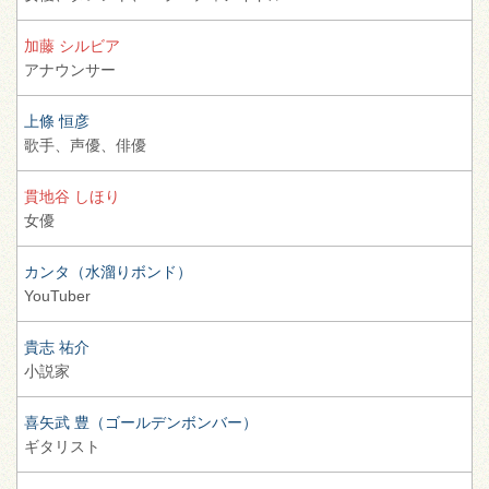
加藤 シルビア
アナウンサー
上條 恒彦
歌手、
声優、
俳優
貫地谷 しほり
女優
カンタ（水溜りボンド）
YouTuber
貴志 祐介
小説家
喜矢武 豊（ゴールデンボンバー）
ギタリスト