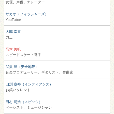
女優、
声優、
ナレーター
ザカオ（フィッシャーズ）
YouTuber
大鵬 幸喜
力士
髙木 美帆
スピードスケート選手
武沢 豊（安全地帯）
音楽プロデューサー、
ギタリスト、
作曲家
田渕 章裕（インディアンス）
お笑いタレント
田村 明浩（スピッツ）
ベーシスト、
ミュージシャン