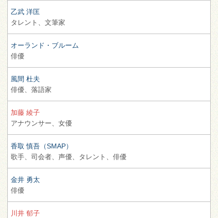
乙武 洋匡
タレント、
文筆家
オーランド・ブルーム
俳優
風間 杜夫
俳優、
落語家
加藤 綾子
アナウンサー、
女優
香取 慎吾（SMAP）
歌手、
司会者、
声優、
タレント、
俳優
金井 勇太
俳優
川井 郁子