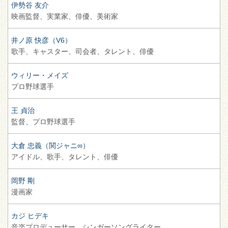
伊勢谷 友介
映画監督、
実業家、
俳優、
美術家
井ノ原 快彦（V6）
歌手、
キャスター、
司会者、
タレント、
俳優
ウィリー・メイズ
プロ野球選手
王 貞治
監督、
プロ野球選手
大倉 忠義（関ジャニ∞）
アイドル、
歌手、
タレント、
俳優
岡野 剛
漫画家
カジ ヒデキ
音楽プロデューサー、
シンガーソングライター、