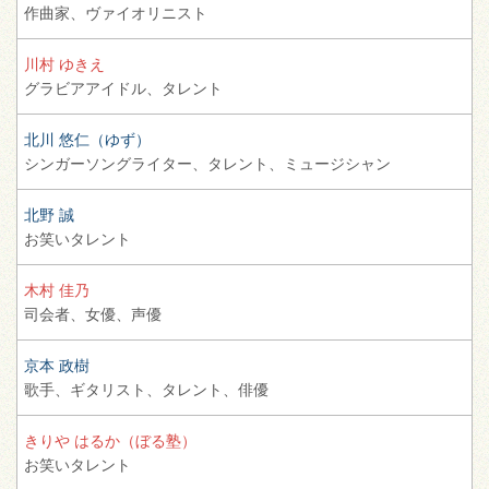
作曲家、
ヴァイオリニスト
川村 ゆきえ
グラビアアイドル、
タレント
北川 悠仁（ゆず）
シンガーソングライター、
タレント、
ミュージシャン
北野 誠
お笑いタレント
木村 佳乃
司会者、
女優、
声優
京本 政樹
歌手、
ギタリスト、
タレント、
俳優
きりや はるか（ぼる塾）
お笑いタレント