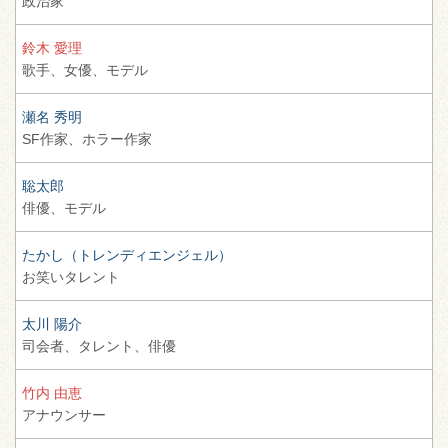
政治家
鈴木 愛理
歌手、
女優、
モデル
瀬名 秀明
SF作家、
ホラー作家
聡太郎
俳優、
モデル
たかし（トレンディエンジェル）
お笑いタレント
太川 陽介
司会者、
タレント、
俳優
竹内 由恵
アナウンサー