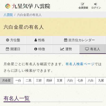
会員登録
ログイン
八雲院
六白金星の有名人
六白金星の有名人
方位盤
性格
吉方位カレンダー
開運日
特徴
運勢
有名人
月命星ごとに有名人を確認できます。
有名人検索ページ
では
さらに詳しい検索ができます。
月命星
一白
二黒
三碧
四緑
五黄
六白
七赤
八白
九紫
有名人一覧