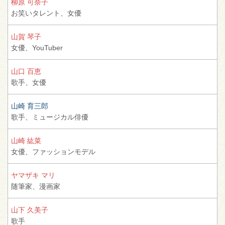
柳原 可奈子
お笑いタレント、
女優
山賀 琴子
女優、
YouTuber
山口 百恵
歌手、
女優
山崎 育三郎
歌手、
ミュージカル俳優
山崎 紘菜
女優、
ファッションモデル
ヤマザキ マリ
随筆家、
漫画家
山下 久美子
歌手