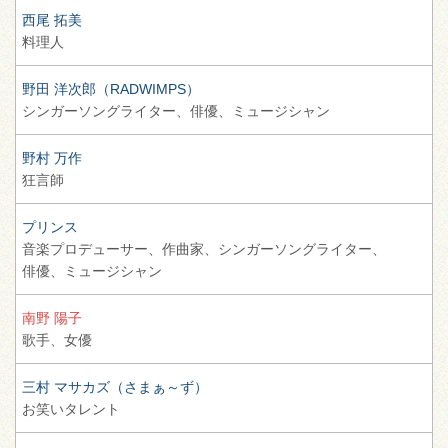
西尾 拓美
料理人
野田 洋次郎（RADWIMPS）
シンガーソングライター、
俳優、
ミュージシャン
野村 万作
狂言師
プリンス
音楽プロデューサー、
作曲家、
シンガーソングライター、
俳優、
ミュージシャン
南野 陽子
歌手、
女優
三村 マサカズ（さまぁ～ず）
お笑いタレント