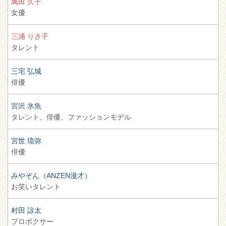
萬田 久子
女優
三浦 りさ子
タレント
三宅 弘城
俳優
宮沢 氷魚
タレント、
俳優、
ファッションモデル
宮世 琉弥
俳優
みやぞん（ANZEN漫才）
お笑いタレント
村田 諒太
プロボクサー