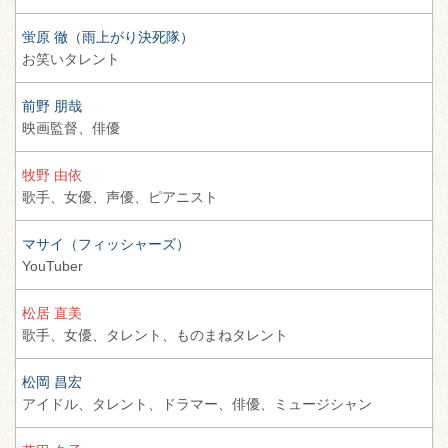
蛍原 徹（雨上がり決死隊）
お笑いタレント
前野 朋哉
映画監督、
俳優
牧野 由依
歌手、
女優、
声優、
ピアニスト
マサイ（フィッシャーズ）
YouTuber
松居 直美
歌手、
女優、
タレント、
ものまねタレント
松岡 昌宏
アイドル、
タレント、
ドラマー、
俳優、
ミュージシャン