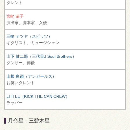
タレント
宮崎 恭子
演出家、
脚本家、
女優
三輪 テツヤ（スピッツ）
ギタリスト、
ミュージシャン
山下 健二郎（三代目J Soul Brothers）
ダンサー、
俳優
山根 良顕（アンガールズ）
お笑いタレント
LITTLE（KICK THE CAN CREW）
ラッパー
月命星：三碧木星