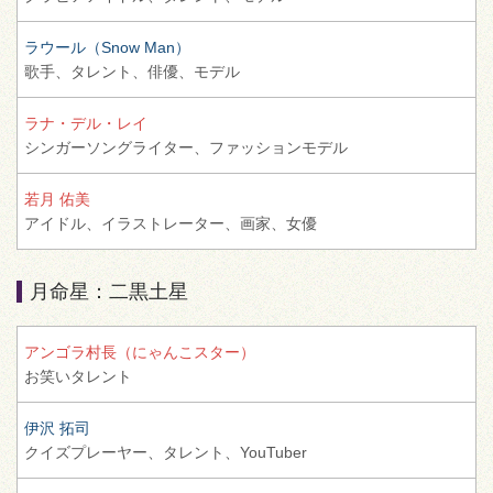
ラウール（Snow Man）
歌手、
タレント、
俳優、
モデル
ラナ・デル・レイ
シンガーソングライター、
ファッションモデル
若月 佑美
アイドル、
イラストレーター、
画家、
女優
月命星：二黒土星
アンゴラ村長（にゃんこスター）
お笑いタレント
伊沢 拓司
クイズプレーヤー、
タレント、
YouTuber