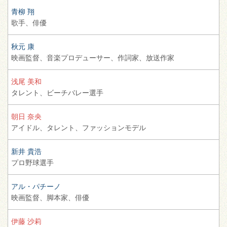
青柳 翔
歌手、
俳優
秋元 康
映画監督、
音楽プロデューサー、
作詞家、
放送作家
浅尾 美和
タレント、
ビーチバレー選手
朝日 奈央
アイドル、
タレント、
ファッションモデル
新井 貴浩
プロ野球選手
アル・パチーノ
映画監督、
脚本家、
俳優
伊藤 沙莉