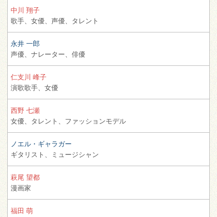
中川 翔子
歌手、
女優、
声優、
タレント
永井 一郎
声優、
ナレーター、
俳優
仁支川 峰子
演歌歌手、
女優
西野 七瀬
女優、
タレント、
ファッションモデル
ノエル・ギャラガー
ギタリスト、
ミュージシャン
萩尾 望都
漫画家
福田 萌