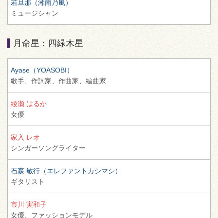
若旦那（湘南乃風）
ミュージシャン
月命星：四緑木星
Ayase（YOASOBI）
歌手、
作詞家、
作曲家、
編曲家
綾瀬 はるか
女優
家入 レオ
シンガーソングライター
石森 敏行（エレファントカシマシ）
ギタリスト
市川 実和子
女優、
ファッションモデル