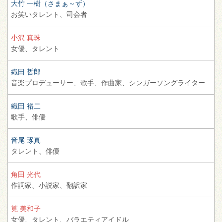
大竹 一樹（さまぁ～ず）
お笑いタレント、
司会者
小沢 真珠
女優、
タレント
織田 哲郎
音楽プロデューサー、
歌手、
作曲家、
シンガーソングライター
織田 裕二
歌手、
俳優
音尾 琢真
タレント、
俳優
角田 光代
作詞家、
小説家、
翻訳家
筧 美和子
女優、
タレント、
バラエティアイドル