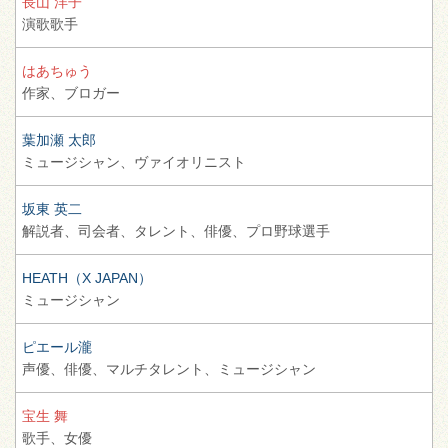
長山 洋子
演歌歌手
はあちゅう
作家、
ブロガー
葉加瀬 太郎
ミュージシャン、
ヴァイオリニスト
坂東 英二
解説者、
司会者、
タレント、
俳優、
プロ野球選手
HEATH（X JAPAN）
ミュージシャン
ピエール瀧
声優、
俳優、
マルチタレント、
ミュージシャン
宝生 舞
歌手、
女優