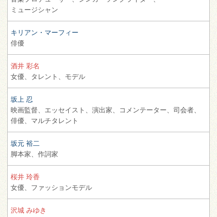
ミュージシャン
キリアン・マーフィー
俳優
酒井 彩名
女優、
タレント、
モデル
坂上 忍
映画監督、
エッセイスト、
演出家、
コメンテーター、
司会者、
俳優、
マルチタレント
坂元 裕二
脚本家、
作詞家
桜井 玲香
女優、
ファッションモデル
沢城 みゆき