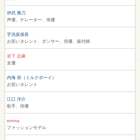
伊武 雅刀
声優、
ナレーター、
俳優
芋洗坂係長
お笑いタレント、
ダンサー、
俳優、
振付師
岩下 志麻
女優
内海 崇（ミルクボーイ）
お笑いタレント
江口 洋介
歌手、
俳優
emma
ファッションモデル