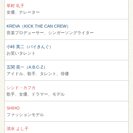
草村 礼子
女優、
ナレーター
KREVA（KICK THE CAN CREW）
音楽プロデューサー、
シンガーソングライター
小峠 英二（バイきんぐ）
お笑いタレント
五関 晃一（A.B.C-Z）
アイドル、
歌手、
タレント、
俳優
シシド・カフカ
歌手、
女優、
ドラマー、
モデル
SHIHO
ファッションモデル
清水 よし子