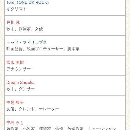
Toru（ONE OK ROCK）
ギタリスト
戸川 純
歌手、
作詞家、
女優
トッド・フィリップス
映画監督、
映画プロデューサー、
脚本家
富永 美樹
アナウンサー
Dream Shizuka
歌手、
ダンサー
中越 典子
女優、
タレント、
ナレーター
中島 らも
劇作家、
小説家、
随筆家、
俳優、
放送作家、
ミュージシャン、