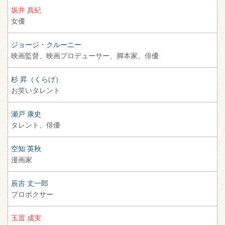
坂井 真紀
女優
ジョージ・クルーニー
映画監督、
映画プロデューサー、
脚本家、
俳優
杉 昇（くらげ）
お笑いタレント
瀬戸 康史
タレント、
俳優
空知 英秋
漫画家
辰吉 丈一郎
プロボクサー
玉置 成実