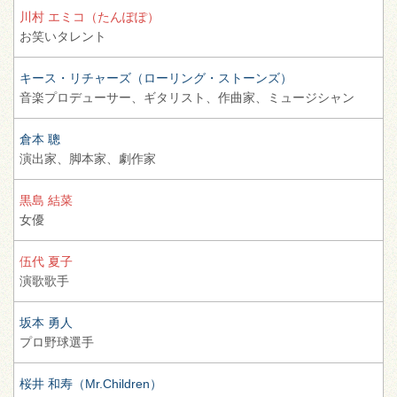
川村 エミコ（たんぽぽ）
お笑いタレント
キース・リチャーズ（ローリング・ストーンズ）
音楽プロデューサー、
ギタリスト、
作曲家、
ミュージシャン
倉本 聰
演出家、
脚本家、
劇作家
黒島 結菜
女優
伍代 夏子
演歌歌手
坂本 勇人
プロ野球選手
桜井 和寿（Mr.Children）