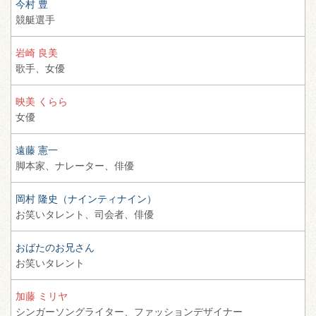
今村 豊
競艇選手
岩崎 良美
歌手、
女優
映美 くらら
女優
遠藤 憲一
脚本家、
ナレーター、
俳優
岡村 隆史（ナインティナイン）
お笑いタレント、
司会者、
俳優
おばたのお兄さん
お笑いタレント
加藤 ミリヤ
シンガーソングライター、
ファッションデザイナー