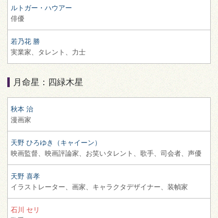
ルトガー・ハウアー
俳優
若乃花 勝
実業家、
タレント、
力士
月命星：四緑木星
秋本 治
漫画家
天野 ひろゆき（キャイーン）
映画監督、
映画評論家、
お笑いタレント、
歌手、
司会者、
声優
天野 喜孝
イラストレーター、
画家、
キャラクタデザイナー、
装幀家
石川 セリ