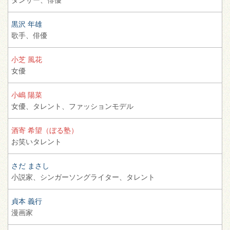
黒沢 年雄
歌手、
俳優
小芝 風花
女優
小嶋 陽菜
女優、
タレント、
ファッションモデル
酒寄 希望（ぼる塾）
お笑いタレント
さだ まさし
小説家、
シンガーソングライター、
タレント
貞本 義行
漫画家