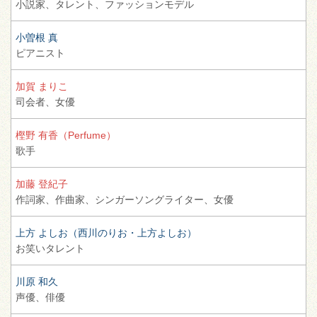
小説家、
タレント、
ファッションモデル
小曽根 真
ピアニスト
加賀 まりこ
司会者、
女優
樫野 有香（Perfume）
歌手
加藤 登紀子
作詞家、
作曲家、
シンガーソングライター、
女優
上方 よしお（西川のりお・上方よしお）
お笑いタレント
川原 和久
声優、
俳優