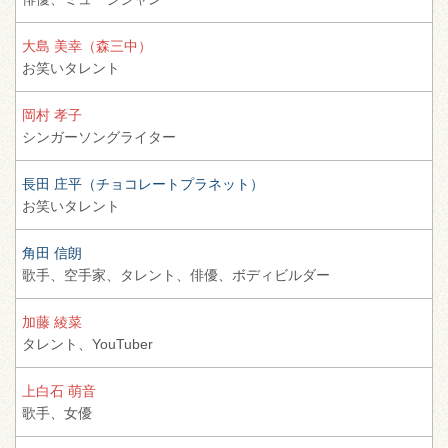
大島 美幸（森三中）
お笑いタレント
岡村 孝子
シンガーソングライター
長田 庄平（チョコレートプラネット）
お笑いタレント
角田 信朗
歌手、
空手家、
タレント、
俳優、
ボディビルダー
加藤 綾菜
タレント、
YouTuber
上白石 萌音
歌手、
女優