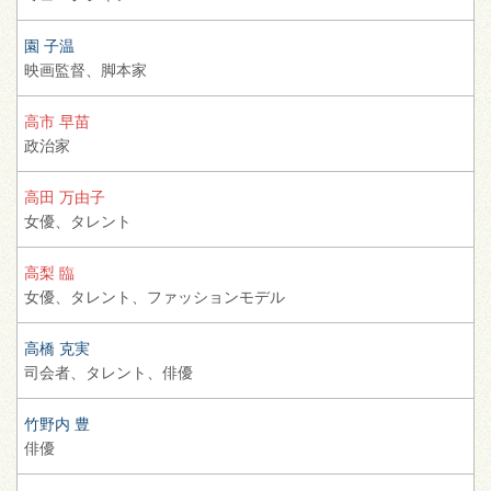
園 子温
映画監督、
脚本家
高市 早苗
政治家
高田 万由子
女優、
タレント
高梨 臨
女優、
タレント、
ファッションモデル
高橋 克実
司会者、
タレント、
俳優
竹野内 豊
俳優