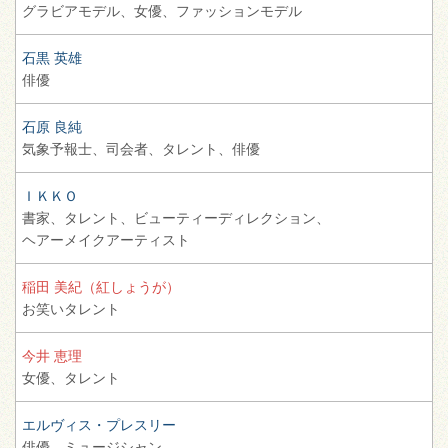
グラビアモデル、
女優、
ファッションモデル
石黒 英雄
俳優
石原 良純
気象予報士、
司会者、
タレント、
俳優
ＩＫＫＯ
書家、
タレント、
ビューティーディレクション、
ヘアーメイクアーティスト
稲田 美紀（紅しょうが）
お笑いタレント
今井 恵理
女優、
タレント
エルヴィス・プレスリー
俳優、
ミュージシャン