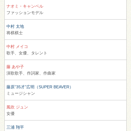
ナオミ・キャンベル
ファッションモデル
中村 太地
将棋棋士
中村 メイコ
歌手、
女優、
タレント
藤 あや子
演歌歌手、
作詞家、
作曲家
藤原”35才”広明（SUPER BEAVER）
ミュージシャン
風吹 ジュン
女優
三浦 翔平