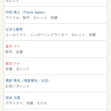
タレント
中村 海人（Travis Japan）
アイドル、
歌手、
タレント、
俳優
なぎら健壱
エッセイスト、
シンガーソングライター、
タレント、
俳優
夏木 マリ
歌手、
女優
夏目 ナナ
女優、
タレント
博多 華丸（博多華丸・大吉）
お笑いタレント
深水 元基
デザイナー、
俳優、
モデル