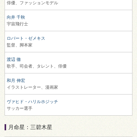
俳優、
ファッションモデル
向井 千秋
宇宙飛行士
ロバート・ゼメキス
監督、
脚本家
渡辺 徹
歌手、
司会者、
タレント、
俳優
和月 伸宏
イラストレーター、
漫画家
ヴァヒド・ハリルホジッチ
サッカー選手
月命星：三碧木星