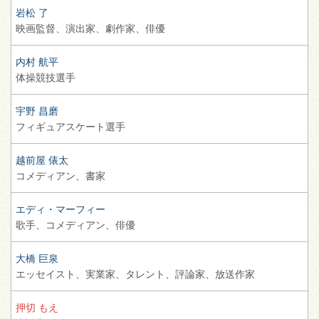
岩松 了
映画監督、
演出家、
劇作家、
俳優
内村 航平
体操競技選手
宇野 昌磨
フィギュアスケート選手
越前屋 俵太
コメディアン、
書家
エディ・マーフィー
歌手、
コメディアン、
俳優
大橋 巨泉
エッセイスト、
実業家、
タレント、
評論家、
放送作家
押切 もえ