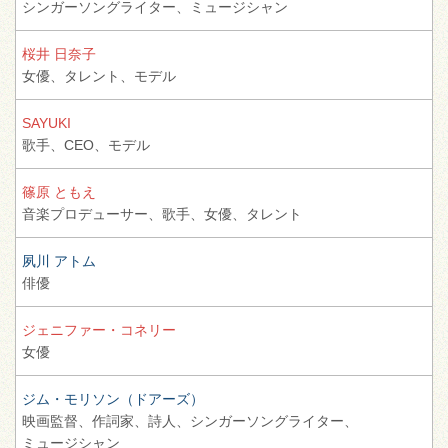
シンガーソングライター、
ミュージシャン
桜井 日奈子
女優、
タレント、
モデル
SAYUKI
歌手、
CEO、
モデル
篠原 ともえ
音楽プロデューサー、
歌手、
女優、
タレント
夙川 アトム
俳優
ジェニファー・コネリー
女優
ジム・モリソン（ドアーズ）
映画監督、
作詞家、
詩人、
シンガーソングライター、
ミュージシャン