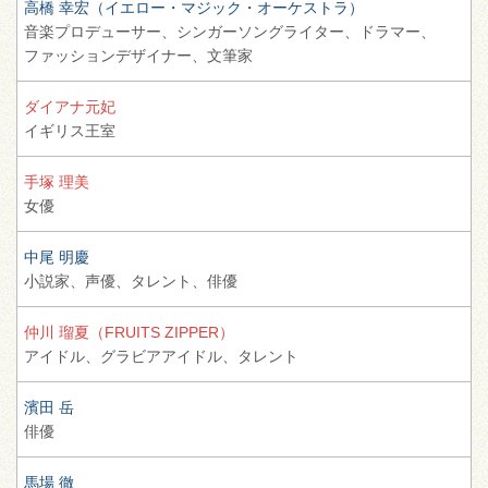
高橋 幸宏（イエロー・マジック・オーケストラ）
音楽プロデューサー、
シンガーソングライター、
ドラマー、
ファッションデザイナー、
文筆家
ダイアナ元妃
イギリス王室
手塚 理美
女優
中尾 明慶
小説家、
声優、
タレント、
俳優
仲川 瑠夏（FRUITS ZIPPER）
アイドル、
グラビアアイドル、
タレント
濱田 岳
俳優
馬場 徹