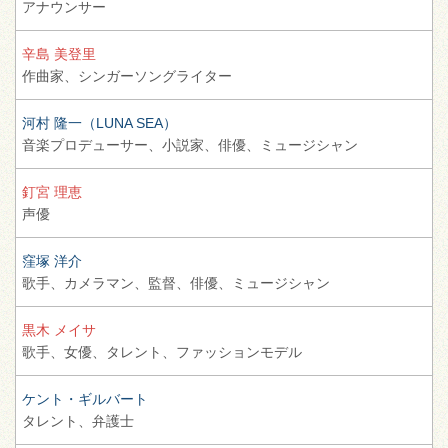
アナウンサー
辛島 美登里
作曲家、
シンガーソングライター
河村 隆一（LUNA SEA）
音楽プロデューサー、
小説家、
俳優、
ミュージシャン
釘宮 理恵
声優
窪塚 洋介
歌手、
カメラマン、
監督、
俳優、
ミュージシャン
黒木 メイサ
歌手、
女優、
タレント、
ファッションモデル
ケント・ギルバート
タレント、
弁護士