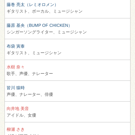
藤巻 亮太（レミオロメン）
ギタリスト、
ボーカル、
ミュージシャン
藤原 基央（BUMP OF CHICKEN）
シンガーソングライター、
ミュージシャン
布袋 寅泰
ギタリスト、
ミュージシャン
水樹 奈々
歌手、
声優、
ナレーター
皆川 猿時
声優、
ナレーター、
俳優
向井地 美音
アイドル、
女優
柳瀬 さき