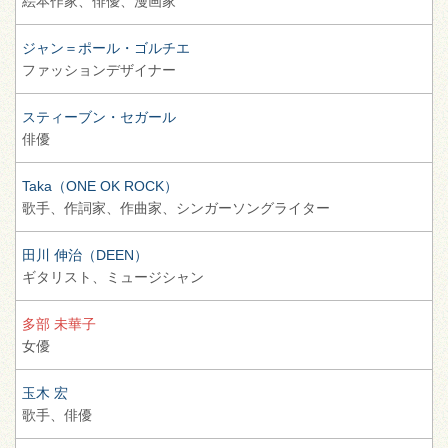
絵本作家、
俳優、
漫画家
ジャン＝ポール・ゴルチエ
ファッションデザイナー
スティーブン・セガール
俳優
Taka（ONE OK ROCK）
歌手、
作詞家、
作曲家、
シンガーソングライター
田川 伸治（DEEN）
ギタリスト、
ミュージシャン
多部 未華子
女優
玉木 宏
歌手、
俳優