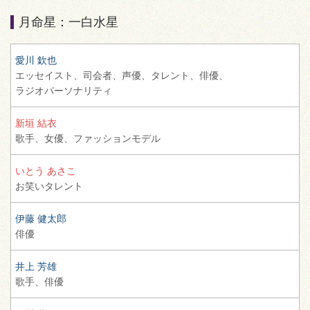
月命星：一白水星
愛川 欽也
エッセイスト、
司会者、
声優、
タレント、
俳優、
ラジオパーソナリティ
新垣 結衣
歌手、
女優、
ファッションモデル
いとう あさこ
お笑いタレント
伊藤 健太郎
俳優
井上 芳雄
歌手、
俳優