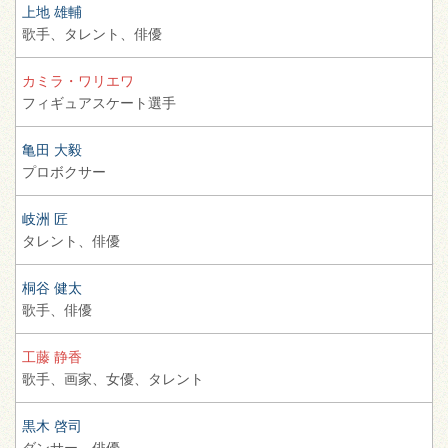
上地 雄輔
歌手、
タレント、
俳優
カミラ・ワリエワ
フィギュアスケート選手
亀田 大毅
プロボクサー
岐洲 匠
タレント、
俳優
桐谷 健太
歌手、
俳優
工藤 静香
歌手、
画家、
女優、
タレント
黒木 啓司
ダンサー、
俳優