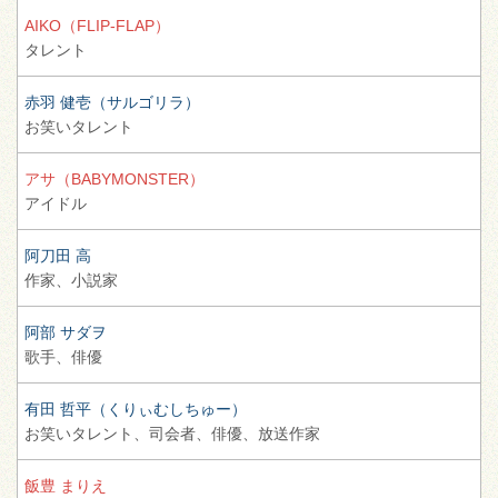
AIKO（FLIP-FLAP）
タレント
赤羽 健壱（サルゴリラ）
お笑いタレント
アサ（BABYMONSTER）
アイドル
阿刀田 高
作家、
小説家
阿部 サダヲ
歌手、
俳優
有田 哲平（くりぃむしちゅー）
お笑いタレント、
司会者、
俳優、
放送作家
飯豊 まりえ