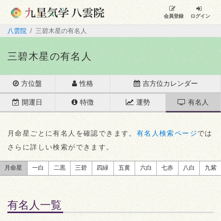
会員登録
ログイン
八雲院
三碧木星の有名人
三碧木星の有名人
方位盤
性格
吉方位カレンダー
開運日
特徴
運勢
有名人
月命星ごとに有名人を確認できます。
有名人検索ページ
では
さらに詳しい検索ができます。
月命星
一白
二黒
三碧
四緑
五黄
六白
七赤
八白
九紫
有名人一覧