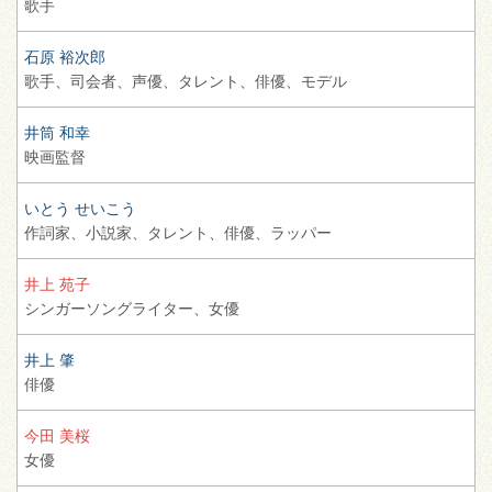
歌手
石原 裕次郎
歌手、
司会者、
声優、
タレント、
俳優、
モデル
井筒 和幸
映画監督
いとう せいこう
作詞家、
小説家、
タレント、
俳優、
ラッパー
井上 苑子
シンガーソングライター、
女優
井上 肇
俳優
今田 美桜
女優