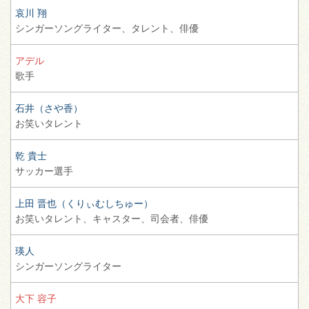
哀川 翔
シンガーソングライター、
タレント、
俳優
アデル
歌手
石井（さや香）
お笑いタレント
乾 貴士
サッカー選手
上田 晋也（くりぃむしちゅー）
お笑いタレント、
キャスター、
司会者、
俳優
瑛人
シンガーソングライター
大下 容子