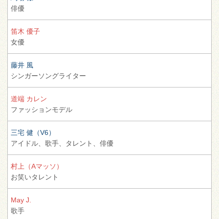
俳優
笛木 優子
女優
藤井 風
シンガーソングライター
道端 カレン
ファッションモデル
三宅 健（V6）
アイドル、
歌手、
タレント、
俳優
村上（Aマッソ）
お笑いタレント
May J.
歌手