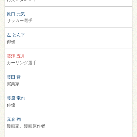
原口 元気
サッカー選手
左 とん平
俳優
藤澤 五月
カーリング選手
藤田 晋
実業家
藤原 竜也
俳優
真倉 翔
漫画家、
漫画原作者