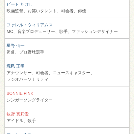
ビート たけし
映画監督、
お笑いタレント、
司会者、
俳優
ファレル・ウィリアムス
MC、
音楽プロデューサー、
歌手、
ファッションデザイナー
星野 仙一
監督、
プロ野球選手
堀尾 正明
アナウンサー、
司会者、
ニュースキャスター、
ラジオパーソナリティ
BONNIE PINK
シンガーソングライター
牧野 真莉愛
アイドル、
歌手