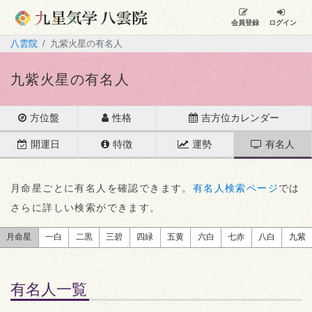
会員登録
ログイン
八雲院
九紫火星の有名人
九紫火星の有名人
方位盤
性格
吉方位カレンダー
開運日
特徴
運勢
有名人
月命星ごとに有名人を確認できます。
有名人検索ページ
では
さらに詳しい検索ができます。
月命星
一白
二黒
三碧
四緑
五黄
六白
七赤
八白
九紫
有名人一覧