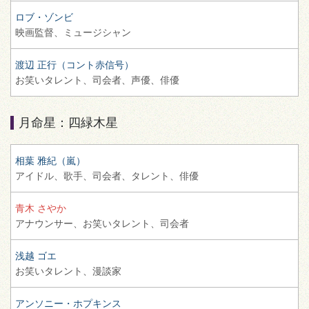
ロブ・ゾンビ
映画監督、
ミュージシャン
渡辺 正行（コント赤信号）
お笑いタレント、
司会者、
声優、
俳優
月命星：四緑木星
相葉 雅紀（嵐）
アイドル、
歌手、
司会者、
タレント、
俳優
青木 さやか
アナウンサー、
お笑いタレント、
司会者
浅越 ゴエ
お笑いタレント、
漫談家
アンソニー・ホプキンス