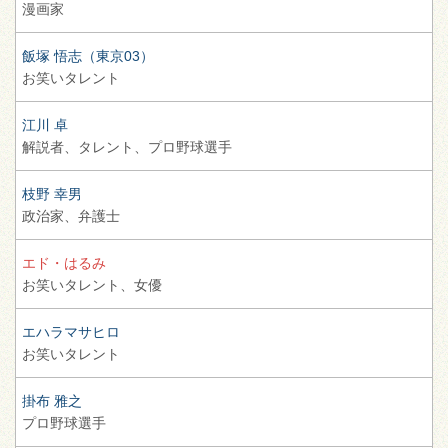
漫画家
飯塚 悟志（東京03）
お笑いタレント
江川 卓
解説者、
タレント、
プロ野球選手
枝野 幸男
政治家、
弁護士
エド・はるみ
お笑いタレント、
女優
エハラマサヒロ
お笑いタレント
掛布 雅之
プロ野球選手