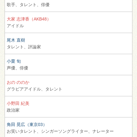
歌手、
タレント、
俳優
大家 志津香（AKB48）
アイドル
尾木 直樹
タレント、
評論家
小栗 旬
声優、
俳優
おの ののか
グラビアアイドル、
タレント
小野田 紀美
政治家
角田 晃広（東京03）
お笑いタレント、
シンガーソングライター、
ナレーター