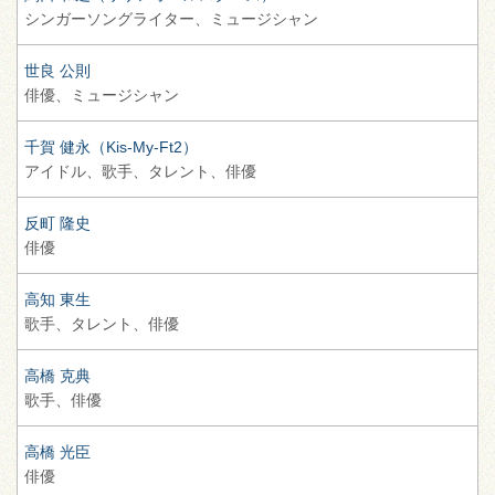
シンガーソングライター、
ミュージシャン
世良 公則
俳優、
ミュージシャン
千賀 健永（Kis-My-Ft2）
アイドル、
歌手、
タレント、
俳優
反町 隆史
俳優
高知 東生
歌手、
タレント、
俳優
高橋 克典
歌手、
俳優
高橋 光臣
俳優