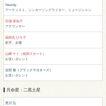
Vaundy
アーティスト、
シンガーソングライター、
ミュージシャン
宮瀬 茉祐子
アナウンサー
薬師丸 ひろ子
歌手、
女優
山﨑 ケイ（相席スタート）
お笑いタレント
吉田 敬（ブラックマヨネーズ）
お笑いタレント
月命星：二黒土星
荒川 弘