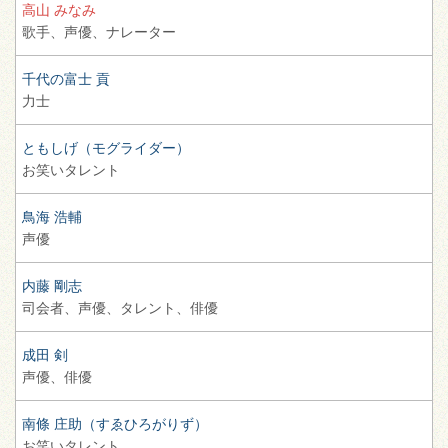
高山 みなみ
歌手、
声優、
ナレーター
千代の富士 貢
力士
ともしげ（モグライダー）
お笑いタレント
鳥海 浩輔
声優
内藤 剛志
司会者、
声優、
タレント、
俳優
成田 剣
声優、
俳優
南條 庄助（すゑひろがりず）
お笑いタレント