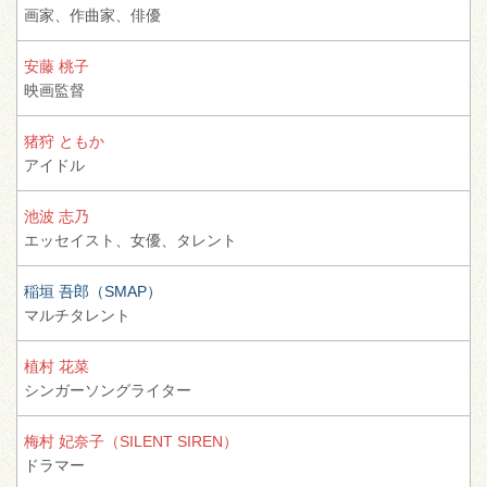
画家、
作曲家、
俳優
安藤 桃子
映画監督
猪狩 ともか
アイドル
池波 志乃
エッセイスト、
女優、
タレント
稲垣 吾郎（SMAP）
マルチタレント
植村 花菜
シンガーソングライター
梅村 妃奈子（SILENT SIREN）
ドラマー