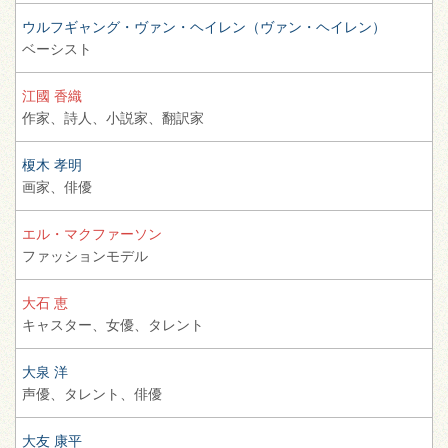
ウルフギャング・ヴァン・ヘイレン（ヴァン・ヘイレン）
ベーシスト
江國 香織
作家、
詩人、
小説家、
翻訳家
榎木 孝明
画家、
俳優
エル・マクファーソン
ファッションモデル
大石 恵
キャスター、
女優、
タレント
大泉 洋
声優、
タレント、
俳優
大友 康平