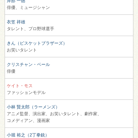
岸部 一徳
俳優、
ミュージシャン
衣笠 祥雄
タレント、
プロ野球選手
きん（ビスケットブラザーズ）
お笑いタレント
クリスチャン・ベール
俳優
ケイト・モス
ファッションモデル
小林 賢太郎（ラーメンズ）
アニメ監督、
演出家、
お笑いタレント、
劇作家、
コメディアン、
漫画家
小堀 裕之（2丁拳銃）