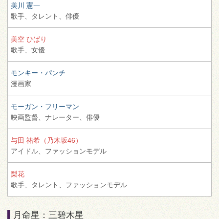
美川 憲一
歌手、
タレント、
俳優
美空 ひばり
歌手、
女優
モンキー・パンチ
漫画家
モーガン・フリーマン
映画監督、
ナレーター、
俳優
与田 祐希（乃木坂46）
アイドル、
ファッションモデル
梨花
歌手、
タレント、
ファッションモデル
月命星：三碧木星