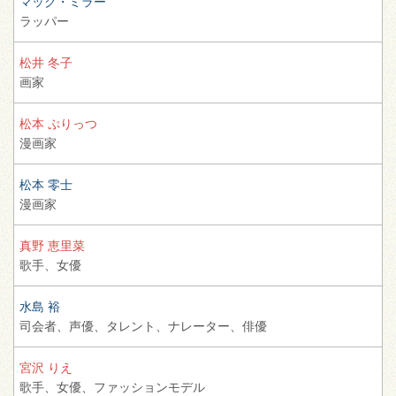
マック・ミラー
ラッパー
松井 冬子
画家
松本 ぷりっつ
漫画家
松本 零士
漫画家
真野 恵里菜
歌手、
女優
水島 裕
司会者、
声優、
タレント、
ナレーター、
俳優
宮沢 りえ
歌手、
女優、
ファッションモデル