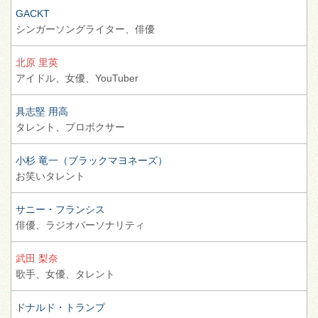
GACKT
シンガーソングライター、
俳優
北原 里英
アイドル、
女優、
YouTuber
具志堅 用高
タレント、
プロボクサー
小杉 竜一（ブラックマヨネーズ）
お笑いタレント
サニー・フランシス
俳優、
ラジオパーソナリティ
武田 梨奈
歌手、
女優、
タレント
ドナルド・トランプ