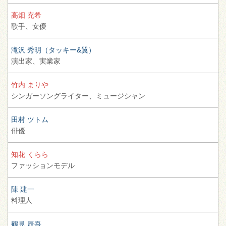
高畑 充希
歌手、
女優
滝沢 秀明（タッキー&翼）
演出家、
実業家
竹内 まりや
シンガーソングライター、
ミュージシャン
田村 ツトム
俳優
知花 くらら
ファッションモデル
陳 建一
料理人
鶴見 辰吾