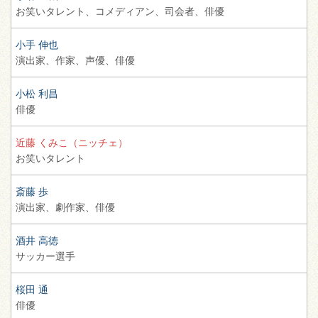
お笑いタレント、
コメディアン、
司会者、
俳優
小手 伸也
演出家、
作家、
声優、
俳優
小松 利昌
俳優
近藤 くみこ（ニッチェ）
お笑いタレント
斎藤 歩
演出家、
劇作家、
俳優
酒井 高徳
サッカー選手
桜田 通
俳優