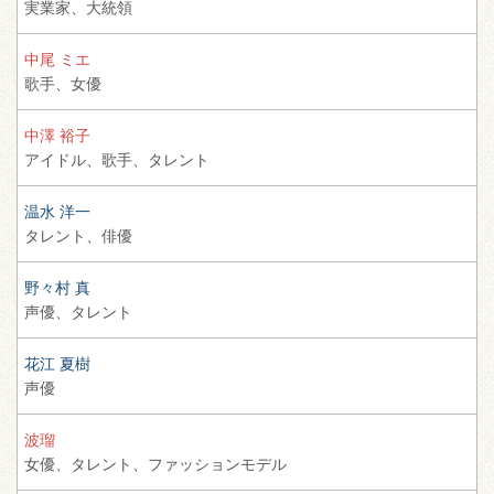
実業家、
大統領
中尾 ミエ
歌手、
女優
中澤 裕子
アイドル、
歌手、
タレント
温水 洋一
タレント、
俳優
野々村 真
声優、
タレント
花江 夏樹
声優
波瑠
女優、
タレント、
ファッションモデル