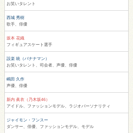
お笑いタレント
西城 秀樹
歌手、
俳優
坂本 花織
フィギュアスケート選手
設楽 統（バナナマン）
お笑いタレント、
司会者、
声優、
俳優
嶋田 久作
声優、
俳優
新内 眞衣（乃木坂46）
アイドル、
ファッションモデル、
ラジオパーソナリティ
ジャイモン・フンスー
ダンサー、
俳優、
ファッションモデル、
モデル