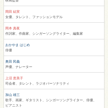
映画監督
岡田 結実
女優、
タレント、
ファッションモデル
岡本 真夜
作詞家、
作曲家、
シンガーソングライター、
編集家
おかやま はじめ
俳優
奥田 民義
声優、
ナレーター
上沼 恵美子
司会者、
タレント、
ラジオパーソナリティ
加山 雄三
歌手、
画家、
ギタリスト、
シンガーソングライター、
俳優、
ピアニスト