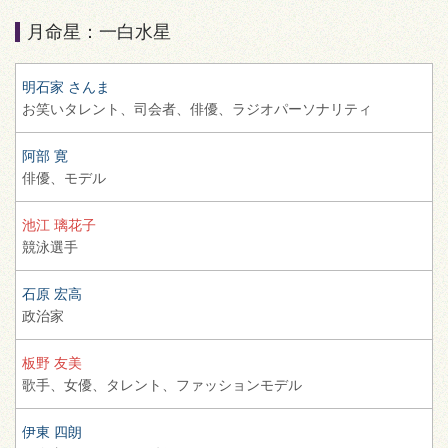
月命星：一白水星
明石家 さんま
お笑いタレント、
司会者、
俳優、
ラジオパーソナリティ
阿部 寛
俳優、
モデル
池江 璃花子
競泳選手
石原 宏高
政治家
板野 友美
歌手、
女優、
タレント、
ファッションモデル
伊東 四朗