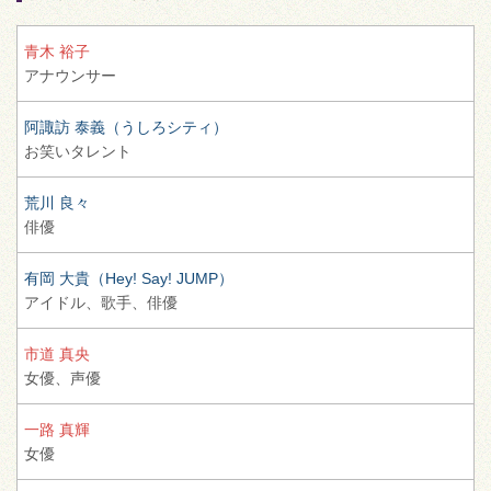
青木 裕子
アナウンサー
阿諏訪 泰義（うしろシティ）
お笑いタレント
荒川 良々
俳優
有岡 大貴（Hey! Say! JUMP）
アイドル、
歌手、
俳優
市道 真央
女優、
声優
一路 真輝
女優