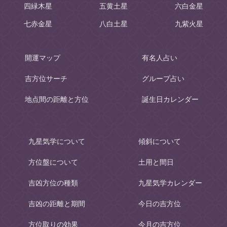
四緑木星
五黄土星
六白金星
七赤金星
八白土星
九紫火星
開運マップ
有名人占い
吉方位サーチ
グループ占い
地点間の距離と方位
誕生日カレンダー
九星気学について
傾斜について
方位盤について
土用と間日
吉凶方位の種類
九星気学カレンダー
吉凶の距離と期間
今日の吉方位
方位取りの効果
今月の吉方位