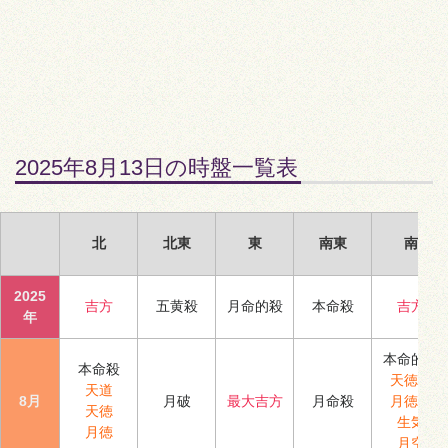
2025年8月13日の時盤一覧表
北
北東
東
南東
南
2025
吉方
五黄殺
月命的殺
本命殺
吉方
年
本命的殺
本命殺
天徳合
天道
8月
月破
最大吉方
月命殺
月徳合
天徳
生気
月徳
月空