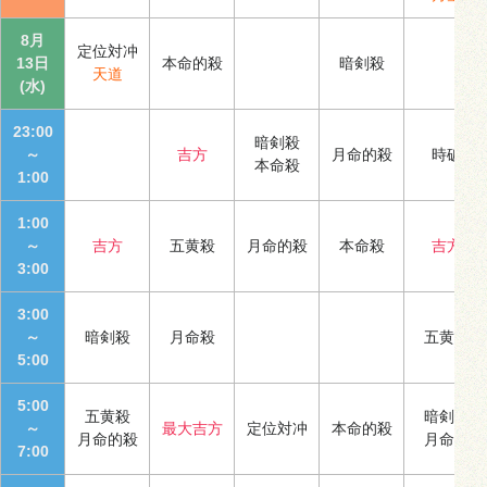
8月
定位対冲
13日
本命的殺
暗剣殺
天道
(水)
23:00
暗剣殺
～
吉方
月命的殺
時破
本命殺
1:00
1:00
～
吉方
五黄殺
月命的殺
本命殺
吉方
3:00
3:00
～
暗剣殺
月命殺
五黄殺
5:00
5:00
五黄殺
暗剣殺
～
最大吉方
定位対冲
本命的殺
月命的殺
月命殺
7:00