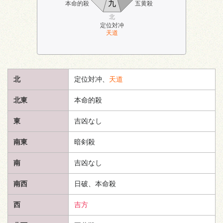
九
本命的殺
五黄殺
北
定位対冲
天道
北
定位対冲、
天道
北東
本命的殺
東
吉凶なし
南東
暗剣殺
南
吉凶なし
南西
日破、本命殺
西
吉方