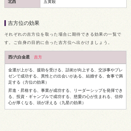
北西
五黄殺
吉方位の効果
それぞれの吉方位を取った場合に期待できる効果の一覧で
す。ご自身の目的に合った吉方位へ出かけましょう。
西/六白金星
吉方
金運が上がる、援助を受ける、話術が向上する、交渉事やプレ
ゼンで成功する、異性との出会いがある、結婚する、食事で満
足する
（方位の効果）
昇進・昇格する、事業が成功する、リーダーシップを発揮でき
る、投資・ギャンブルで成功する、慈愛の心が生まれる、信仰
心が厚くなる、頭が冴える
（九星の効果）