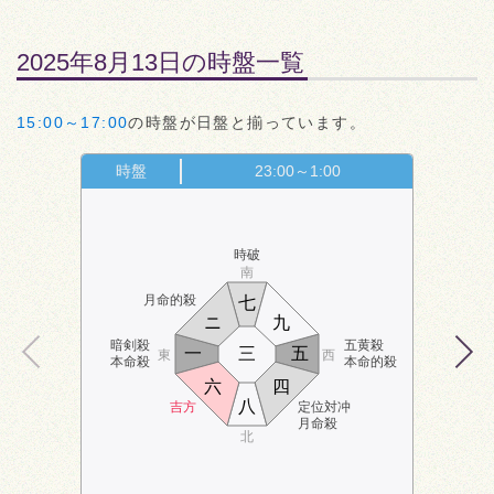
2025年8月13日の時盤一覧
15:00～17:00
の時盤が日盤と揃っています。
時盤
23:00～1:00
時破
南
月命的殺
七
ニ
九
暗剣殺
五黄殺
一
三
五
東
西
本命殺
本命的殺
六
四
八
吉方
定位対冲
月命殺
北