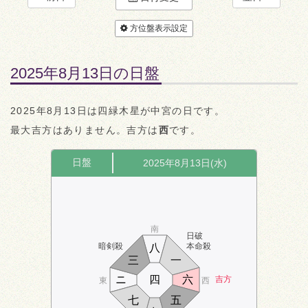
方位盤表示設定
2025年8月13日の日盤
2025年8月13日は四緑木星が中宮の日です。
最大吉方はありません。吉方は
西
です。
日盤
2025年8月13日(水)
南
日破
暗剣殺
本命殺
八
三
一
ニ
四
六
吉方
東
西
七
五