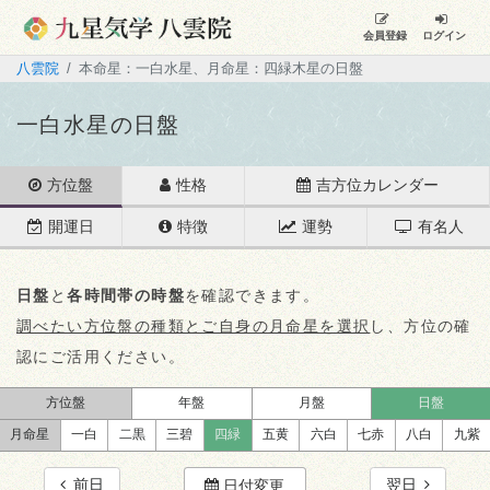
会員登録
ログイン
八雲院
本命星：一白水星、月命星：四緑木星の日盤
一白水星の日盤
方位盤
性格
吉方位カレンダー
開運日
特徴
運勢
有名人
日盤
と
各時間帯の時盤
を確認できます。
調べたい方位盤の種類とご自身の月命星を選択
し、方位の確
認にご活用ください。
方位盤
年盤
月盤
日盤
月命星
一白
二黒
三碧
四緑
五黄
六白
七赤
八白
九紫
前日
翌日
日付変更