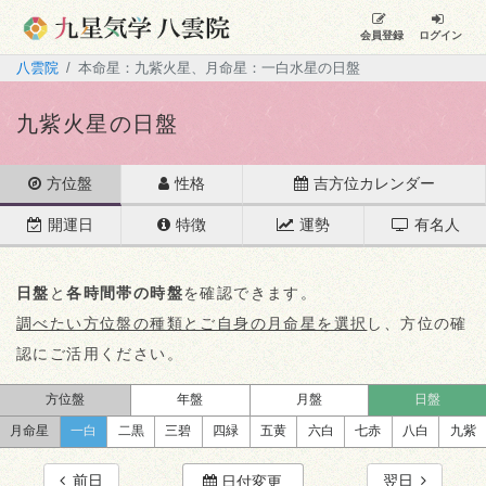
会員登録
ログイン
八雲院
本命星：九紫火星、月命星：一白水星の日盤
九紫火星の日盤
方位盤
性格
吉方位カレンダー
開運日
特徴
運勢
有名人
日盤
と
各時間帯の時盤
を確認できます。
調べたい方位盤の種類とご自身の月命星を選択
し、方位の確
認にご活用ください。
方位盤
年盤
月盤
日盤
月命星
一白
二黒
三碧
四緑
五黄
六白
七赤
八白
九紫
前日
翌日
日付変更