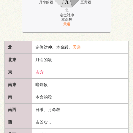
九
月命的殺
五黄殺
北
定位対冲
本命殺
天道
北
定位対冲、本命殺、
天道
北東
月命的殺
東
吉方
南東
暗剣殺
南
本命的殺
南西
日破、月命殺
西
吉凶なし