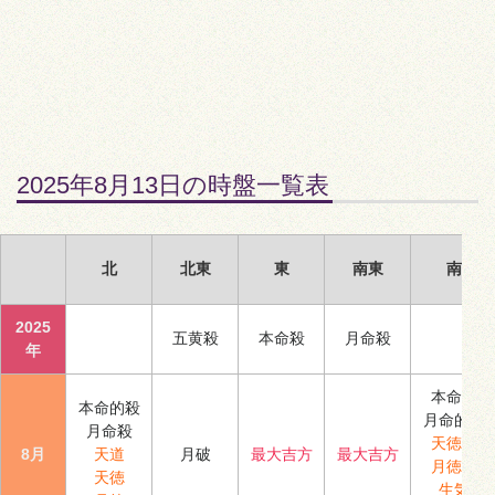
2025年8月13日の時盤一覧表
北
北東
東
南東
南
2025
五黄殺
本命殺
月命殺
年
本命殺
本命的殺
月命的殺
月命殺
天徳合
8月
天道
月破
最大吉方
最大吉方
月徳合
天徳
生気