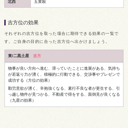
北西
五黄殺
吉方位の効果
それぞれの吉方位を取った場合に期待できる効果の一覧で
す。ご自身の目的に合った吉方位へ出かけましょう。
東/二黒土星
吉方
物事が良い方向へ進む、滞っていたことに進展がある、気持ち
が若返り力が湧く、積極的に行動できる、交渉事やプレゼンで
成功する
（方位の効果）
勤労意欲が湧く、辛抱強くなる、素行不良な者が更生する、引
っ越し物件が見つかる、不動産で得をする、面倒見が良くなる
（九星の効果）