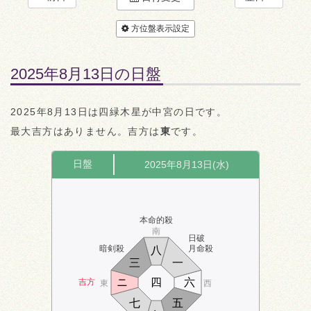
方位盤表示設定
2025年8月13日の日盤
2025年8月13日は四緑木星が中宮の日です。
最大吉方はありません。吉方は
東
です。
日盤
2025年8月13日(水)
本命的殺
南
日破
暗剣殺
月命殺
八
三
一
ニ
四
六
吉方
東
西
七
五