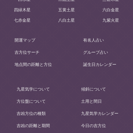
四緑木星
五黄土星
六白金星
七赤金星
八白土星
九紫火星
開運マップ
有名人占い
吉方位サーチ
グループ占い
地点間の距離と方位
誕生日カレンダー
九星気学について
傾斜について
方位盤について
土用と間日
吉凶方位の種類
九星気学カレンダー
吉凶の距離と期間
今日の吉方位