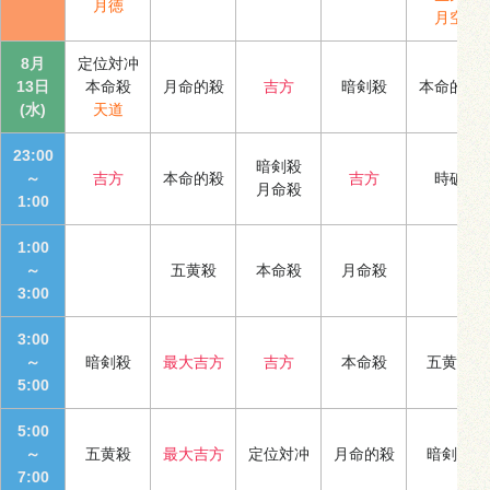
月徳
月空
8月
定位対冲
13日
本命殺
月命的殺
吉方
暗剣殺
本命的殺
(水)
天道
23:00
暗剣殺
～
吉方
本命的殺
吉方
時破
月命殺
1:00
1:00
～
五黄殺
本命殺
月命殺
3:00
3:00
～
暗剣殺
最大吉方
吉方
本命殺
五黄殺
5:00
5:00
～
五黄殺
最大吉方
定位対冲
月命的殺
暗剣殺
7:00