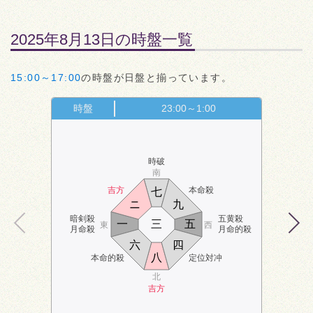
2025年8月13日の時盤一覧
15:00～17:00
の時盤が日盤と揃っています。
時盤
23:00～1:00
時破
南
吉方
本命殺
七
ニ
九
暗剣殺
五黄殺
一
三
五
東
西
月命殺
月命的殺
六
四
八
本命的殺
定位対冲
北
吉方