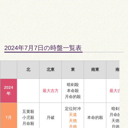
2024年7月7日の時盤一覧表
北
北東
東
南東
南
暗剣殺
2024
最大吉方
本命殺
最大吉方
年
月命的殺
定位対冲
暗剣殺
五黄殺
天道
月命的殺
7月
小児殺
月破
本命的殺
天徳
天徳合
月命殺
月徳
月徳合