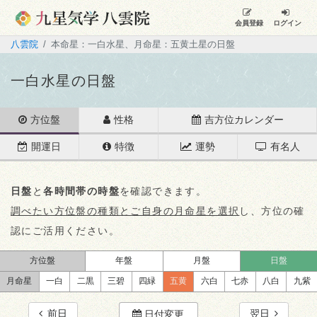
会員登録
ログイン
八雲院
本命星：一白水星、月命星：五黄土星の日盤
一白水星の日盤
方位盤
性格
吉方位カレンダー
開運日
特徴
運勢
有名人
日盤
と
各時間帯の時盤
を確認できます。
調べたい方位盤の種類とご自身の月命星を選択
し、方位の確
認にご活用ください。
方位盤
年盤
月盤
日盤
月命星
一白
二黒
三碧
四緑
五黄
六白
七赤
八白
九紫
前日
翌日
日付変更