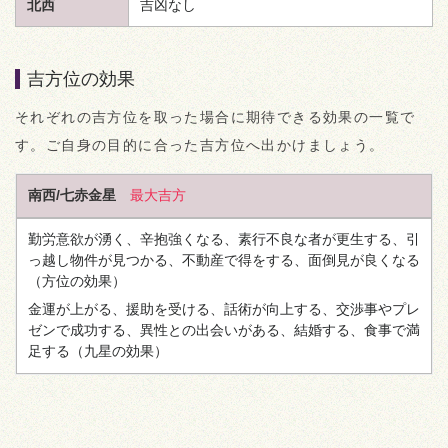
北西
吉凶なし
吉方位の効果
それぞれの吉方位を取った場合に期待できる効果の一覧で
す。ご自身の目的に合った吉方位へ出かけましょう。
南西/七赤金星
最大吉方
勤労意欲が湧く、辛抱強くなる、素行不良な者が更生する、引
っ越し物件が見つかる、不動産で得をする、面倒見が良くなる
（方位の効果）
金運が上がる、援助を受ける、話術が向上する、交渉事やプレ
ゼンで成功する、異性との出会いがある、結婚する、食事で満
足する
（九星の効果）