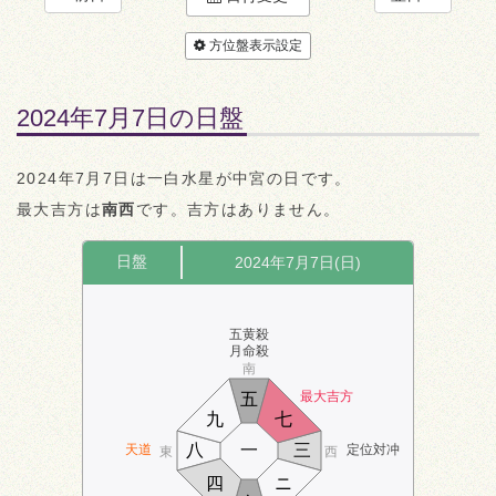
方位盤表示設定
2024年7月7日の日盤
2024年7月7日は一白水星が中宮の日です。
最大吉方は
南西
です。吉方はありません。
日盤
2024年7月7日(日)
五黄殺
月命殺
南
最大吉方
五
九
七
八
一
三
天道
定位対冲
東
西
四
ニ