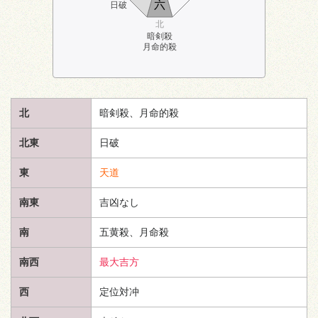
六
日破
北
暗剣殺
月命的殺
北
暗剣殺、月命的殺
北東
日破
東
天道
南東
吉凶なし
南
五黄殺、月命殺
南西
最大吉方
西
定位対冲