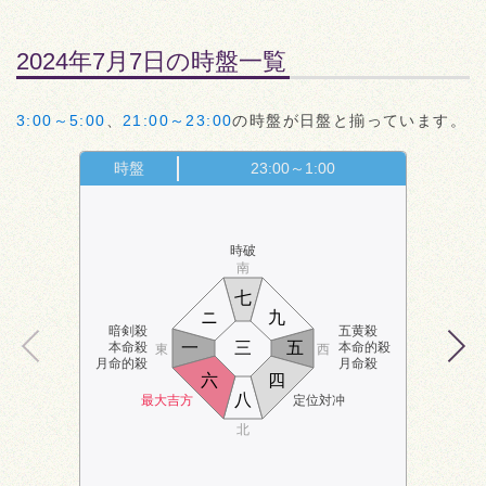
2024年7月7日の時盤一覧
3:00～5:00
、
21:00～23:00
の時盤が日盤と揃っています。
時盤
23:00～1:00
時破
南
七
ニ
九
暗剣殺
五黄殺
一
三
五
本命殺
本命的殺
東
西
月命的殺
月命殺
六
四
八
最大吉方
定位対冲
北