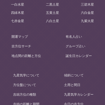
一白水星
二黒土星
三碧木星
四緑木星
五黄土星
六白金星
七赤金星
八白土星
九紫火星
開運マップ
有名人占い
吉方位サーチ
グループ占い
地点間の距離と方位
誕生日カレンダー
九星気学について
傾斜について
方位盤について
土用と間日
吉凶方位の種類
九星気学カレンダー
吉凶の距離と期間
今日の吉方位