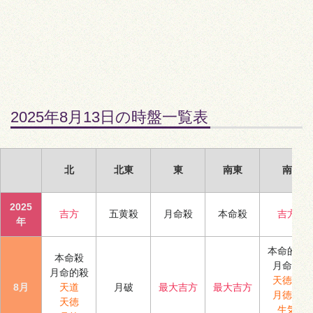
2025年8月13日の時盤一覧表
北
北東
東
南東
南
2025
吉方
五黄殺
月命殺
本命殺
吉方
年
本命的殺
本命殺
月命殺
月命的殺
天徳合
8月
天道
月破
最大吉方
最大吉方
月徳合
天徳
生気