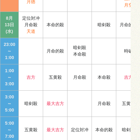
月徳
月空
8月
定位対冲
13日
月命殺
本命的殺
暗剣殺
月命的殺
(水)
天道
23:00
暗剣殺
～
月命的殺
時破
本命殺
1:00
1:00
～
吉方
五黄殺
月命殺
本命殺
吉方
3:00
3:00
～
暗剣殺
最大吉方
月命殺
五黄殺
5:00
5:00
～
五黄殺
最大吉方
定位対冲
本命的殺
暗剣殺
7:00