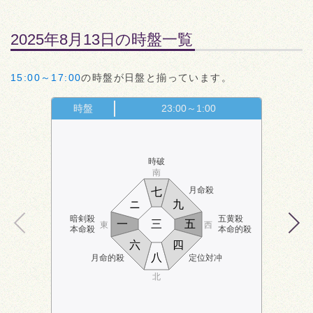
2025年8月13日の時盤一覧
15:00～17:00
の時盤が日盤と揃っています。
時盤
23:00～1:00
時破
南
月命殺
七
ニ
九
暗剣殺
五黄殺
一
三
五
東
西
本命殺
本命的殺
六
四
八
月命的殺
定位対冲
北