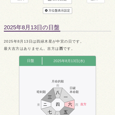
方位盤表示設定
2025年8月13日の日盤
2025年8月13日は四緑木星が中宮の日です。
最大吉方はありません。吉方は
西
です。
日盤
2025年8月13日(水)
月命的殺
南
日破
暗剣殺
本命殺
八
三
一
ニ
四
六
吉方
東
西
七
五