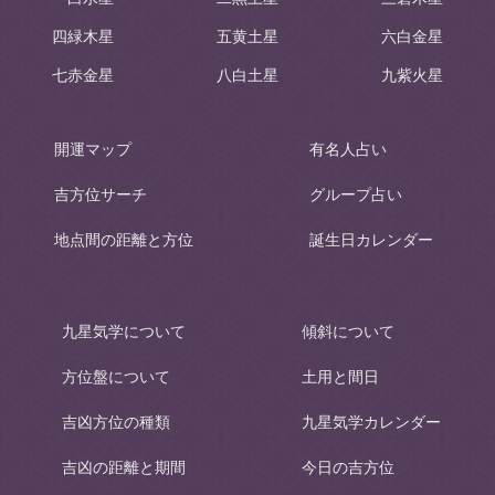
四緑木星
五黄土星
六白金星
七赤金星
八白土星
九紫火星
開運マップ
有名人占い
吉方位サーチ
グループ占い
地点間の距離と方位
誕生日カレンダー
九星気学について
傾斜について
方位盤について
土用と間日
吉凶方位の種類
九星気学カレンダー
吉凶の距離と期間
今日の吉方位