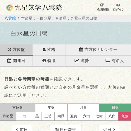
会員登録
ログイン
八雲院
本命星：一白水星、月命星：九紫火星の日盤
一白水星の日盤
方位盤
性格
吉方位カレンダー
開運日
特徴
運勢
有名人
日盤
と
各時間帯の時盤
を確認できます。
調べたい方位盤の種類とご自身の月命星を選択
し、方位の確
認にご活用ください。
方位盤
年盤
月盤
日盤
月命星
一白
二黒
三碧
四緑
五黄
六白
七赤
八白
九紫
前日
翌日
日付変更