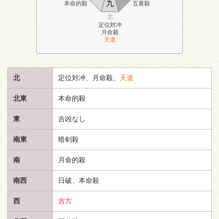
九
本命的殺
五黄殺
北
定位対冲
月命殺
天道
北
定位対冲、月命殺、
天道
北東
本命的殺
東
吉凶なし
南東
暗剣殺
南
月命的殺
南西
日破、本命殺
西
吉方