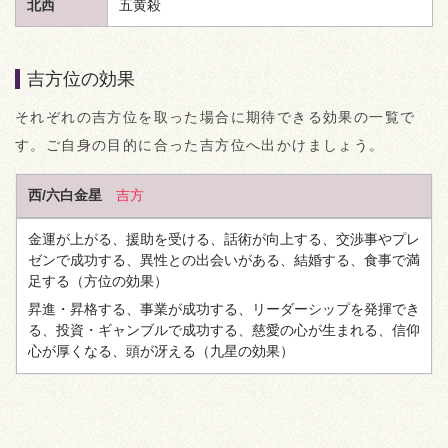
北西
五黄殺
吉方位の効果
それぞれの吉方位を取った場合に期待できる効果の一覧で
す。ご自身の目的に合った吉方位へ出かけましょう。
西/六白金星
吉方
金運が上がる、援助を受ける、話術が向上する、交渉事やプレ
ゼンで成功する、異性との出会いがある、結婚する、食事で満
足する
（方位の効果）
昇進・昇格する、事業が成功する、リーダーシップを発揮でき
る、投資・ギャンブルで成功する、慈愛の心が生まれる、信仰
心が厚くなる、頭が冴える
（九星の効果）