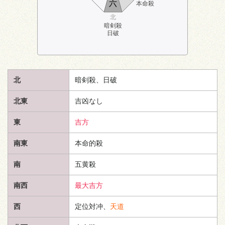
六
本命殺
北
暗剣殺
日破
北
暗剣殺、日破
北東
吉凶なし
東
吉方
南東
本命的殺
南
五黄殺
南西
最大吉方
西
定位対冲、
天道