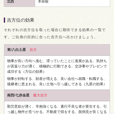
北西
本命殺
吉方位の効果
それぞれの吉方位を取った場合に期待できる効果の一覧で
す。ご自身の目的に合った吉方位へ出かけましょう。
東/八白土星
吉方
物事が良い方向へ進む、滞っていたことに進展がある、気持ち
が若返り力が湧く、積極的に行動できる、交渉事やプレゼンで
成功する
（方位の効果）
物事が好転する、財産が増える、良い会社へ就職・転職する、
後継者に恵まれる、良い土地へ引っ越しできる
（九星の効果）
南西/七赤金星
最大吉方
勤労意欲が湧く、辛抱強くなる、素行不良な者が更生する、引
っ越し物件が見つかる、不動産で得をする、面倒見が良くなる