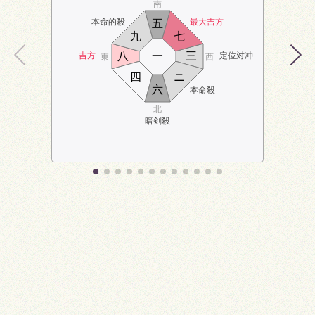
南
本命的殺
最大吉方
五
九
七
八
一
三
吉方
定位対冲
東
西
四
ニ
六
本命殺
北
暗剣殺