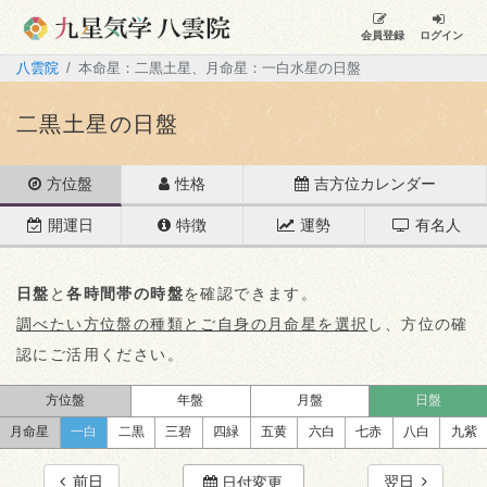
会員登録
ログイン
八雲院
本命星：二黒土星、月命星：一白水星の日盤
二黒土星の日盤
方位盤
性格
吉方位カレンダー
開運日
特徴
運勢
有名人
日盤
と
各時間帯の時盤
を確認できます。
調べたい方位盤の種類とご自身の月命星を選択
し、方位の確
認にご活用ください。
方位盤
年盤
月盤
日盤
月命星
一白
二黒
三碧
四緑
五黄
六白
七赤
八白
九紫
前日
翌日
日付変更