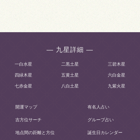
― 九星詳細 ―
一白水星
二黒土星
三碧木星
四緑木星
五黄土星
六白金星
七赤金星
八白土星
九紫火星
開運マップ
有名人占い
吉方位サーチ
グループ占い
地点間の距離と方位
誕生日カレンダー