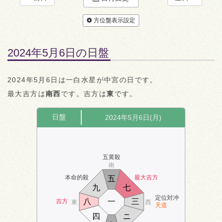
方位盤表示設定
2024年5月6日の日盤
2024年5月6日は一白水星が中宮の日です。
最大吉方は
南西
です。吉方は
東
です。
日盤
2024年5月6日(月)
五黄殺
南
本命的殺
最大吉方
五
九
七
定位対冲
八
一
三
吉方
東
西
天道
四
ニ