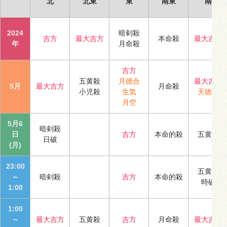
北
北東
東
南東
南
2024
暗剣殺
吉方
最大吉方
本命殺
最大吉方
年
月命殺
吉方
五黄殺
月徳合
最大吉方
5月
最大吉方
月命殺
小児殺
生気
天徳合
月空
5月6
暗剣殺
日
吉方
本命的殺
五黄殺
日破
(月)
23:00
五黄殺
～
暗剣殺
吉方
本命的殺
時破
1:00
1:00
～
最大吉方
五黄殺
吉方
月命殺
最大吉方