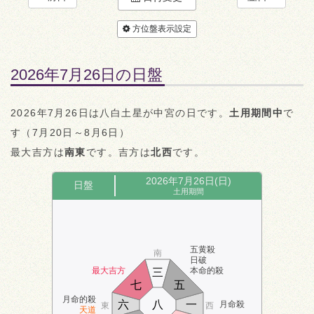
方位盤表示設定
2026年7月26日の日盤
2026年7月26日は八白土星が中宮の日です。
土用期間中
で
す（7月20日～8月6日）
最大吉方は
南東
です。吉方は
北西
です。
2026年7月26日(日)
日盤
土用期間
五黄殺
南
日破
最大吉方
本命的殺
三
七
五
月命的殺
六
八
一
月命殺
東
西
天道