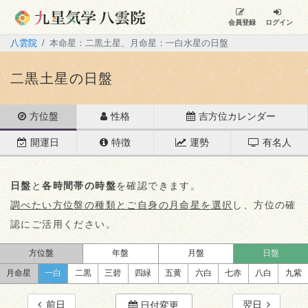
会員登録
ログイン
八雲院
本命星：二黒土星、月命星：一白水星の日盤
二黒土星の日盤
方位盤
性格
吉方位カレンダー
開運日
特徴
運勢
有名人
日盤
と
各時間帯の時盤
を確認できます。
調べたい方位盤の種類とご自身の月命星を選択
し、方位の確
認にご活用ください。
方位盤
年盤
月盤
日盤
月命星
一白
二黒
三碧
四緑
五黄
六白
七赤
八白
九紫
前日
翌日
日付変更