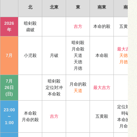
北
北東
東
南東
南
2026
暗剣殺
吉方
本命的殺
五黄殺
年
歳破
暗剣殺
月命殺
最大吉方
7月
小児殺
月破
天道
本命殺
天徳合
天徳
月徳合
月徳
7月
暗剣殺
月命的殺
26日
定位対冲
最大吉方
天道
(日)
本命殺
定位対冲
23:00
本命殺
時破
～
吉方
五黄殺
月命的殺
本命的殺
1:00
月命殺