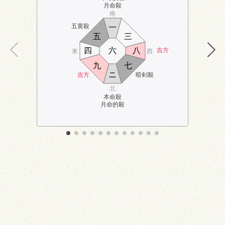
月命殺
南
五黄殺
一
五
三
四
六
八
吉方
東
西
九
七
ニ
吉方
暗剣殺
北
本命殺
月命的殺