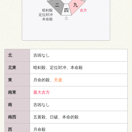
ニ
九
四
暗剣殺
吉方
定位対冲
北
本命殺
北
吉凶なし
北東
暗剣殺、定位対冲、本命殺
東
月命的殺、
天道
南東
最大吉方
南
吉凶なし
南西
五黄殺、日破、本命的殺
西
月命殺