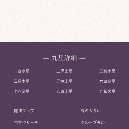
― 九星詳細 ―
一白水星
二黒土星
三碧木星
四緑木星
五黄土星
六白金星
七赤金星
八白土星
九紫火星
開運マップ
有名人占い
吉方位サーチ
グループ占い