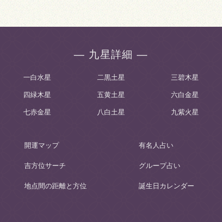
― 九星詳細 ―
一白水星
二黒土星
三碧木星
四緑木星
五黄土星
六白金星
七赤金星
八白土星
九紫火星
開運マップ
有名人占い
吉方位サーチ
グループ占い
地点間の距離と方位
誕生日カレンダー