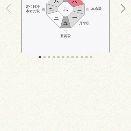
八
六
定位対冲
七
九
ニ
本命殺
東
西
本命的殺
三
一
五
月命殺
北
五黄殺