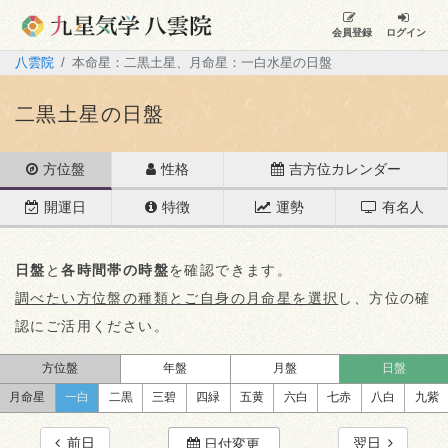
会員登録
ログイン
八雲院
本命星：二黒土星、月命星：一白水星の日盤
二黒土星の日盤
方位盤
性格
吉方位カレンダー
開運日
特徴
運勢
有名人
日盤
と
各時間帯の時盤
を確認できます。
調べたい方位盤の種類とご自身の月命星を選択
し、方位の確
認にご活用ください。
方位盤
年盤
月盤
日盤
月命星
一白
二黒
三碧
四緑
五黄
六白
七赤
八白
九紫
前日
翌日
日付変更