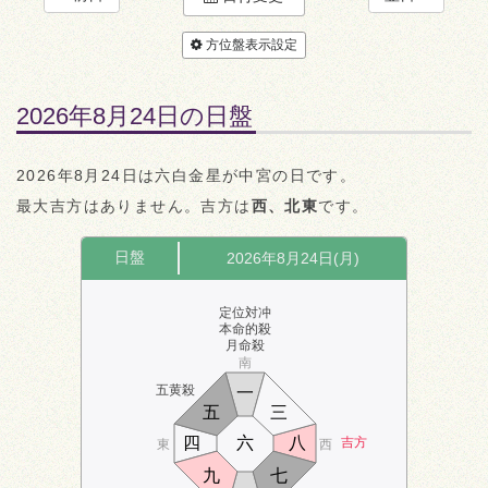
方位盤表示設定
2026年8月24日の日盤
2026年8月24日は六白金星が中宮の日です。
最大吉方はありません。吉方は
西、北東
です。
日盤
2026年8月24日(月)
定位対冲
本命的殺
月命殺
南
五黄殺
一
五
三
四
六
八
吉方
東
西
九
七