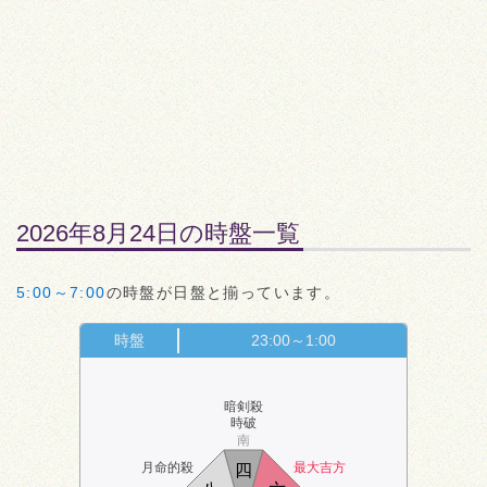
2026年8月24日の時盤一覧
5:00～7:00
の時盤が日盤と揃っています。
時盤
23:00～1:00
暗剣殺
時破
南
月命的殺
最大吉方
四