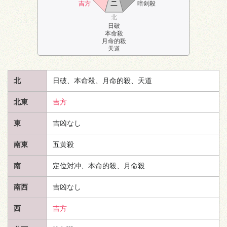
ニ
吉方
暗剣殺
北
日破
本命殺
月命的殺
天道
北
日破、本命殺、月命的殺、
天道
北東
吉方
東
吉凶なし
南東
五黄殺
南
定位対冲、本命的殺、月命殺
南西
吉凶なし
西
吉方