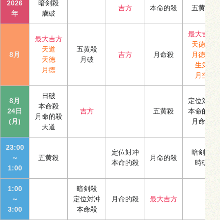
2026
暗剣殺
吉方
本命的殺
五黄殺
年
歳破
最大吉方
最大吉方
天徳合
天道
五黄殺
8月
吉方
月命殺
月徳合
天徳
月破
生気
月徳
月空
日破
8月
定位対冲
本命殺
24日
吉方
五黄殺
本命的殺
月命的殺
(月)
月命殺
天道
23:00
定位対冲
暗剣殺
～
五黄殺
月命的殺
本命的殺
時破
1:00
1:00
暗剣殺
～
定位対冲
月命的殺
最大吉方
3:00
本命殺