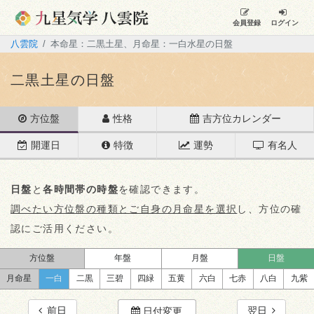
会員登録
ログイン
八雲院
本命星：二黒土星、月命星：一白水星の日盤
二黒土星の日盤
方位盤
性格
吉方位カレンダー
開運日
特徴
運勢
有名人
日盤
と
各時間帯の時盤
を確認できます。
調べたい方位盤の種類とご自身の月命星を選択
し、方位の確
認にご活用ください。
方位盤
年盤
月盤
日盤
月命星
一白
二黒
三碧
四緑
五黄
六白
七赤
八白
九紫
前日
翌日
日付変更