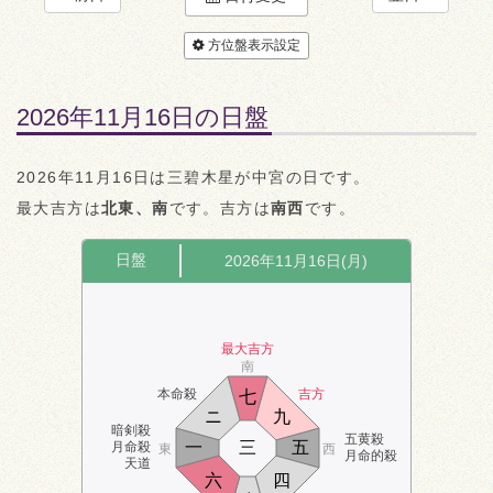
方位盤表示設定
2026年11月16日の日盤
2026年11月16日は三碧木星が中宮の日です。
最大吉方は
北東、南
です。吉方は
南西
です。
日盤
2026年11月16日(月)
最大吉方
南
本命殺
吉方
七
ニ
九
暗剣殺
五黄殺
一
三
五
月命殺
東
西
月命的殺
天道
六
四