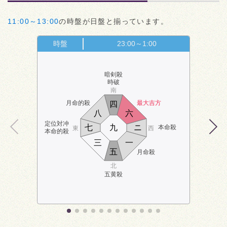
11:00～13:00
の時盤が日盤と揃っています。
時盤
23:00～1:00
暗剣殺
時破
南
月命的殺
最大吉方
四
八
六
定位対冲
七
九
ニ
本命殺
東
西
本命的殺
三
一
五
月命殺
北
五黄殺