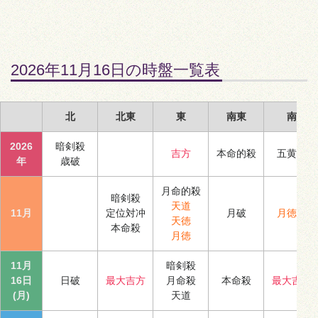
2026年11月16日の時盤一覧表
北
北東
東
南東
南
2026
暗剣殺
吉方
本命的殺
五黄殺
年
歳破
月命的殺
暗剣殺
天道
11月
定位対冲
月破
月徳合
天徳
本命殺
月徳
11月
暗剣殺
16日
日破
最大吉方
月命殺
本命殺
最大吉方
(月)
天道