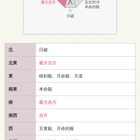
八
最大吉方
定位対冲
本命的殺
北
日破
北
日破
北東
最大吉方
東
暗剣殺、月命殺、
天道
南東
本命殺
南
最大吉方
南西
吉方
西
五黄殺、月命的殺