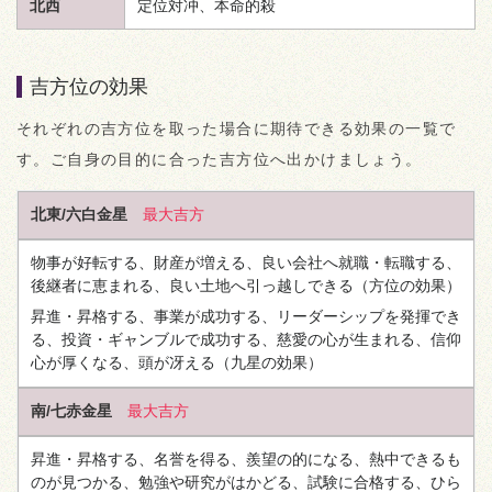
北西
定位対冲、本命的殺
吉方位の効果
それぞれの吉方位を取った場合に期待できる効果の一覧で
す。ご自身の目的に合った吉方位へ出かけましょう。
北東/六白金星
最大吉方
物事が好転する、財産が増える、良い会社へ就職・転職する、
後継者に恵まれる、良い土地へ引っ越しできる
（方位の効果）
昇進・昇格する、事業が成功する、リーダーシップを発揮でき
る、投資・ギャンブルで成功する、慈愛の心が生まれる、信仰
心が厚くなる、頭が冴える
（九星の効果）
南/七赤金星
最大吉方
昇進・昇格する、名誉を得る、羨望の的になる、熱中できるも
のが見つかる、勉強や研究がはかどる、試験に合格する、ひら