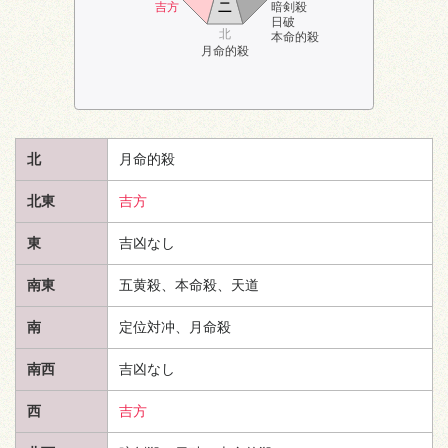
ニ
吉方
暗剣殺
日破
北
本命的殺
月命的殺
北
月命的殺
北東
吉方
東
吉凶なし
南東
五黄殺、本命殺、
天道
南
定位対冲、月命殺
南西
吉凶なし
西
吉方