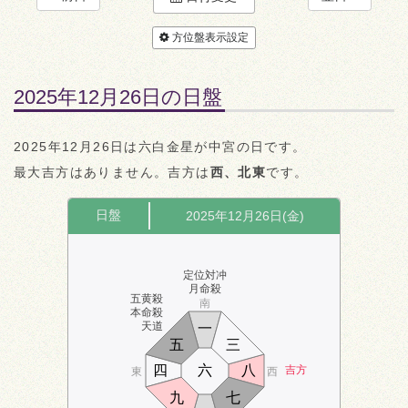
方位盤表示設定
2025年12月26日の日盤
2025年12月26日は六白金星が中宮の日です。
最大吉方はありません。吉方は
西、北東
です。
日盤
2025年12月26日(金)
定位対冲
月命殺
五黄殺
南
本命殺
天道
一
五
三
四
六
八
吉方
東
西
九
七