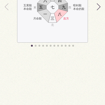
六
四
五黄殺
暗剣殺
五
七
九
東
西
本命殺
本命的殺
一
八
三
月命殺
吉方
北