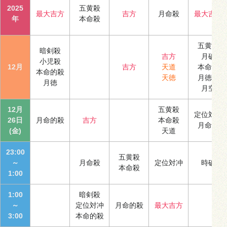
2025
五黄殺
最大吉方
吉方
月命殺
最大吉方
年
本命殺
五黄殺
暗剣殺
吉方
月破
小児殺
12月
吉方
天道
本命殺
本命的殺
天徳
月徳合
月徳
月空
12月
五黄殺
定位対冲
26日
月命的殺
吉方
本命殺
月命殺
(金)
天道
23:00
五黄殺
～
月命殺
定位対冲
時破
本命殺
1:00
1:00
暗剣殺
～
定位対冲
月命的殺
最大吉方
3:00
本命的殺