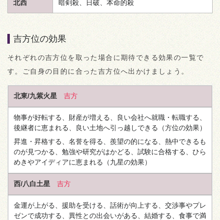
北西
暗剣殺、日破、本命的殺
吉方位の効果
それぞれの吉方位を取った場合に期待できる効果の一覧で
す。ご自身の目的に合った吉方位へ出かけましょう。
北東/九紫火星
吉方
物事が好転する、財産が増える、良い会社へ就職・転職する、
後継者に恵まれる、良い土地へ引っ越しできる
（方位の効果）
昇進・昇格する、名誉を得る、羨望の的になる、熱中できるも
のが見つかる、勉強や研究がはかどる、試験に合格する、ひら
めきやアイディアに恵まれる
（九星の効果）
西/八白土星
吉方
金運が上がる、援助を受ける、話術が向上する、交渉事やプレ
ゼンで成功する、異性との出会いがある、結婚する、食事で満