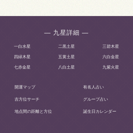
― 九星詳細 ―
一白水星
二黒土星
三碧木星
四緑木星
五黄土星
六白金星
七赤金星
八白土星
九紫火星
開運マップ
有名人占い
吉方位サーチ
グループ占い
地点間の距離と方位
誕生日カレンダー