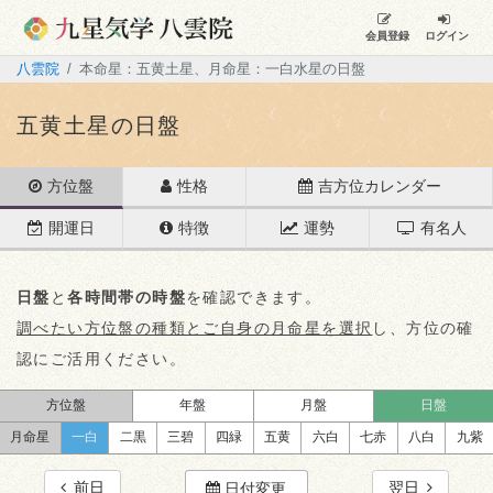
会員登録
ログイン
八雲院
本命星：五黄土星、月命星：一白水星の日盤
五黄土星の日盤
方位盤
性格
吉方位カレンダー
開運日
特徴
運勢
有名人
日盤
と
各時間帯の時盤
を確認できます。
調べたい方位盤の種類とご自身の月命星を選択
し、方位の確
認にご活用ください。
方位盤
年盤
月盤
日盤
月命星
一白
二黒
三碧
四緑
五黄
六白
七赤
八白
九紫
前日
翌日
日付変更