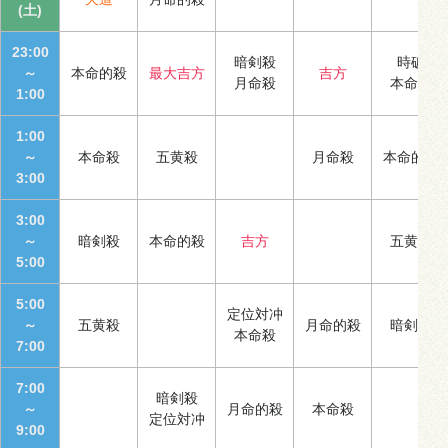
(土)
23:00
暗剣殺
時破
～
本命的殺
最大吉方
吉方
月命殺
本命殺
1:00
1:00
～
本命殺
五黄殺
月命殺
本命的殺
3:00
3:00
～
暗剣殺
本命的殺
吉方
五黄殺
5:00
5:00
定位対冲
～
五黄殺
月命的殺
暗剣殺
本命殺
7:00
7:00
暗剣殺
～
月命的殺
本命殺
定位対冲
9:00