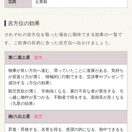
北西
五黄殺
吉方位の効果
それぞれの吉方位を取った場合に期待できる効果の一覧で
す。ご自身の目的に合った吉方位へ出かけましょう。
東/二黒土星
吉方
物事が良い方向へ進む、滞っていたことに進展がある、気持ち
が若返り力が湧く、積極的に行動できる、交渉事やプレゼンで
成功する
（方位の効果）
勤労意欲が湧く、辛抱強くなる、素行不良な者が更生する、引
っ越し物件が見つかる、不動産で得をする、面倒見が良くなる
（九星の効果）
南/八白土星
吉方
昇進・昇格する、名誉を得る、羨望の的になる、熱中できるも