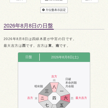
方位盤表示設定
2026年8月8日の日盤
2026年8月8日は四緑木星が中宮の日です。
最大吉方は
西
です。吉方は
東、南
です。
日盤
2026年8月8日(土)
吉方
日破
南
本命的殺
暗剣殺
月命殺
八
三
一
ニ
四
六
吉方
最大吉方
東
西
七
五