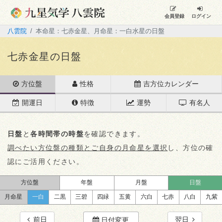
会員登録
ログイン
八雲院
本命星：七赤金星、月命星：一白水星の日盤
七赤金星の日盤
方位盤
性格
吉方位カレンダー
開運日
特徴
運勢
有名人
日盤
と
各時間帯の時盤
を確認できます。
調べたい方位盤の種類とご自身の月命星を選択
し、方位の確
認にご活用ください。
方位盤
年盤
月盤
日盤
月命星
一白
二黒
三碧
四緑
五黄
六白
七赤
八白
九紫
前日
翌日
日付変更