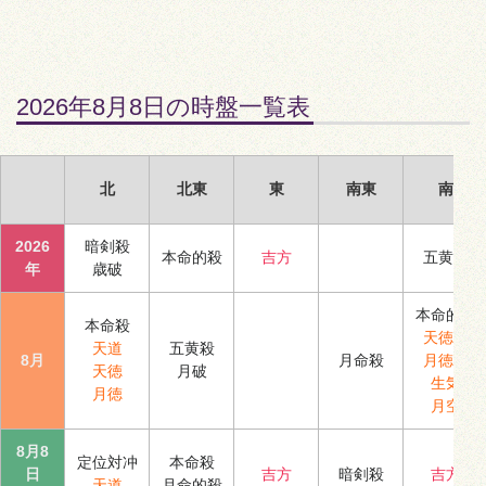
2026年8月8日の時盤一覧表
北
北東
東
南東
南
2026
暗剣殺
本命的殺
吉方
五黄殺
年
歳破
本命的殺
本命殺
天徳合
天道
五黄殺
8月
月命殺
月徳合
天徳
月破
生気
月徳
月空
8月8
定位対冲
本命殺
日
吉方
暗剣殺
吉方
天道
月命的殺