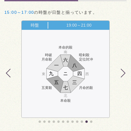
15:00～17:00
の時盤が日盤と揃っています。
時盤
19:00～21:00
本命的殺
南
時破
暗剣殺
月命殺
定位対冲
六
一
八
九
ニ
四
東
西
五
三
七
五黄殺
月命的殺
北
本命殺