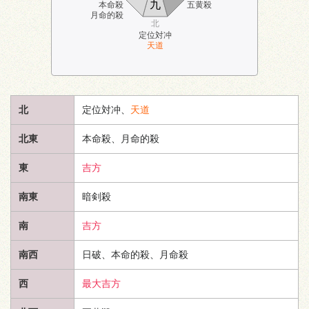
九
本命殺
五黄殺
月命的殺
北
定位対冲
天道
北
定位対冲、
天道
北東
本命殺、月命的殺
東
吉方
南東
暗剣殺
南
吉方
南西
日破、本命的殺、月命殺
西
最大吉方